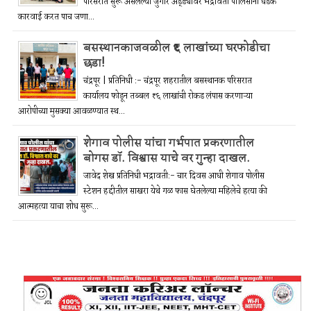
परिसरात सुरू असलेल्या जुगार अड्ड्यावर भद्रावती पोलिसांनी धडक
कारवाई करत पाच जणा...
बसस्थानकाजवळील ₹६ लाखांच्या घरफोडीचा
छडा!
चंद्रपूर | प्रतिनिधी :- चंद्रपूर शहरातील बसस्थानक परिसरात
कार्यालय फोडून तब्बल ₹६ लाखांची रोकड लंपास करणाऱ्या
आरोपीच्या मुसक्या आवळण्यात स्थ...
शेगाव पोलीस यांचा गर्भपात प्रकरणातील
बोगस डॉ. विश्वास याचे वर गुन्हा दाखल.
जावेद शेख प्रतिनिधी भद्रावती:- चार दिवस आधी शेगाव पोलीस
स्टेशन हद्दीतील साखरा येथे गळ फास घेतलेल्या महिलेचे हत्या की
आत्महत्या याचा शोध सुरू...