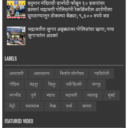
हनुमान मंदिराची दानपेटी फोडून १० हजारांवर
डल्ला! भद्रावती पोलिसांनी रेकॉर्डवरील आरोपीला
सुमठाण्यातून ठोकल्या बेड्या; ९,३०० रुपये जप्त
भद्रावतीत जुगार अड्ड्यावर पोलिसांचा छापा; पाच
जुगाऱ्यांना अटक!
LABELS
अमरावती
अहमदनगर
किशोर जोरगेवार
गडचिरोली
गोंदिया
चंद्रपूर
चिमूर
नवी दिल्ली
नागपूर
नागभीड
पुणे
भंडारा
भद्रावती
महाराष्ट्र
मुंबई
मेट्रो
यवतमाळ
लेख
वर्धा
सातारा
FEATURED VIDEO