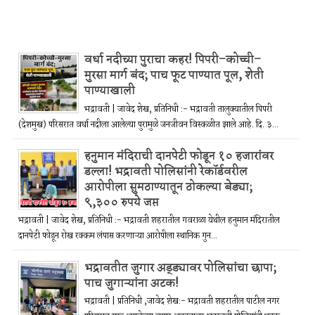
वर्धा नदीच्या पुराचा कहर! पिपरी–कोच्ची–
मुरसा मार्ग बंद; पाच फूट पाण्यात पूल, शेती
पाण्याखाली
भद्रावती | जावेद शेख, प्रतिनिधी :- भद्रावती तालुक्यातील पिपरी
(देशमुख) परिसरात वर्धा नदीला आलेल्या पुरामुळे जनजीवन विस्कळीत झाले आहे. दि. ३...
हनुमान मंदिराची दानपेटी फोडून १० हजारांवर
डल्ला! भद्रावती पोलिसांनी रेकॉर्डवरील
आरोपीला सुमठाण्यातून ठोकल्या बेड्या;
९,३०० रुपये जप्त
भद्रावती | जावेद शेख, प्रतिनिधी :- भद्रावती शहरातील गवराळा येथील हनुमान मंदिरातील
दानपेटी फोडून रोख रक्कम लंपास करणाऱ्या आरोपीला स्थानिक गुन...
भद्रावतीत जुगार अड्ड्यावर पोलिसांचा छापा;
पाच जुगाऱ्यांना अटक!
भद्रावती | प्रतिनिधी ,जावेद शेख:- भद्रावती शहरातील पाटील नगर