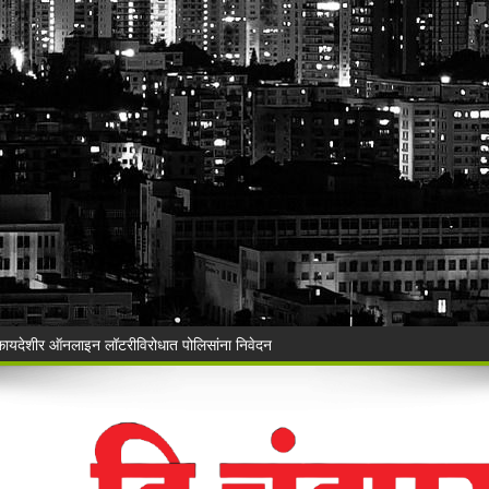
Vijay Deen celebrated in Warora
 ३५ गोवंशांची सुटका; २२.३५ लाखांचा मुद्देमाल जप्त
ंचा वृक्षसंवर्धनाचा प्रेरणादायी संकल्प
ुगाऱ्यांना अटक!
a Police's explosive action!