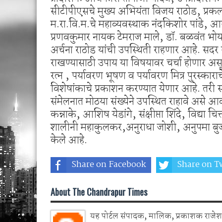
सीटीपीएसचे मुख्य अभियंता विजय राठोड, प्रक
म.रा.वि.म.चे महाव्यवस्थाक नंदकिशोर पांडे, 
प्रणवकुमार नायक टेमराज माले, डॉ. बळवंत भोयर,
अर्चना राठोड यांची उपस्थिती राहणार आहे. सदर
राखण्यासाठी उपाय या विषयावर चर्चा होणार असू
रत्न , पर्यावरण भूषण व पर्यावरण मित्र पुरस्क
विशेषांकाचे प्रकाशन करण्यात येणार आहे. तरी सद
संमेलनात मोठया संख्येने उपस्थित राहावे अ
कन्नाके, आशिष येडांगे, संक्षीप्ता शिंदे, विद्या 
शालीनी महाकुलकर,अनुराधा जोशी, अनुपमा बुजाडे
केले आहे.
Share on Facebook
Share on Tw
About The Chandrapur Times
यह पोर्टल संपादक, मालिक, प्रकाशक राजेश 