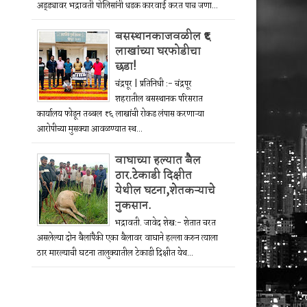
अड्ड्यावर भद्रावती पोलिसांनी धडक कारवाई करत पाच जणा...
बसस्थानकाजवळील ₹६
लाखांच्या घरफोडीचा
छडा!
चंद्रपूर | प्रतिनिधी :- चंद्रपूर
शहरातील बसस्थानक परिसरात
कार्यालय फोडून तब्बल ₹६ लाखांची रोकड लंपास करणाऱ्या
आरोपीच्या मुसक्या आवळण्यात स्थ...
वाघाच्या हल्यात बैल
ठार.टेकाडी दिक्षीत
येथील घटना,शेतकऱ्याचे
नुकसान.
भद्रावती. जावेद शेख:- शेतात चरत
असलेल्या दोन बैलांपैकी एका बैलावर वाघाने हल्ला करुन त्याला
ठार मारल्याची घटना तालुक्यातील टेकाडी दिक्षीत येथ...