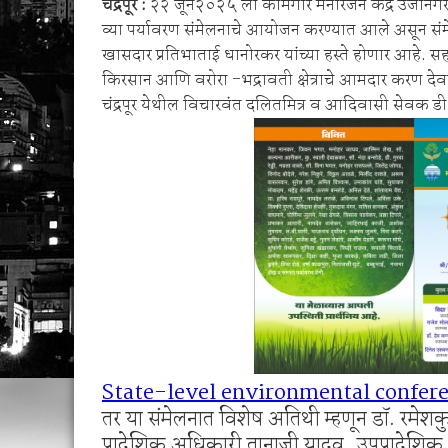
चंद्रपूर :
२२ जून२०२५ ला कामगार मनोरंजन केंद्र उर्जानगर च
जिल्हातील पशुपालकांनी पशुवैद्यकीय सेवा, दुग्धव्यव
व्या पर्यावरण संमेलनाचे आयोजन करण्यात आले असून संमे
मनसेच्या तालुका अध्यक्षा कल्पना पोतर्लावार यांन
खासदार प्रतिभाताई धानोरकर यांच्या हस्ते होणार आहे. स
किरसान आणि वरोरा -भद्रावती क्षेत्राचे आमदार करण देवत
चंद्रपूर येथील विचारवंत दलितमित्र व आदिवासी सेवक 
State-level environmental confere
तर या संमेलनात विशेष अतिथी म्हणून डॉ. रमेशकुम
प्रादेशिक अधिकारी तानाजी यादव, उपप्रादेशि