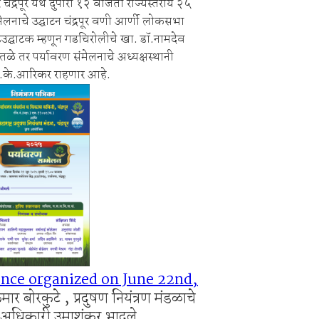
ंद्रपूर येथे दुपारी १२ वाजता राज्यस्तरीय २५
साय व विविध योजनांचा लाभ घ्यावा
लनाचे उद्घाटन चंद्रपूर वणी आर्णी लोकसभा
ी बेकायदेशीर ऑनलाइन लॉटरीविरोधात पोलिसांना निवेदन
हउद्घाटक म्हणून गडचिरोलीचे खा. डॉ.नामदेव
ळे तर पर्यावरण संमेलनाचे अध्यक्षस्थानी
डी.के.आरिकर राहणार आहे.
nce organized on June 22nd,
ार बोरकुटे , प्रदुषण नियंत्रण मंडळाचे
क अधिकारी उमाशंकर भादुले,