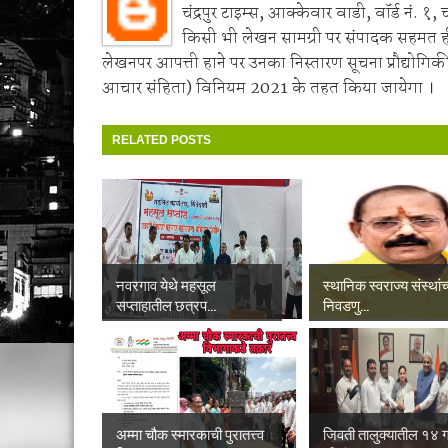
चंद्रपुर टाइम्स, आक्केवार वाडी, वॉर्ड नं. १, 
किसी भी लेखन सामग्री पर संपादक सहमत 
लेखनपर आपत्ती हाने पर उनका निस्तारण सूचना प्रौद्योगिकी
आचार संहिता) विनियम 2021 के तहत किया जायेगा ।
RELATED POSTS
नवरगाव येथे महसूल
स्थानिक स्वराज्य संस्थांच
सप्ताहातील छत्रप...
निवडणु...
अम्मा चौक स्मारकाची पुरातत्त्व
जिवती तालुक्यातील १४ गा