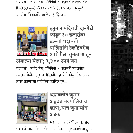
भद्रावती | जावेद शेख, प्रतिनिधी :- भद्रावती तालुक्यातील
पिपरी (देशमुख) परिसरात वर्धा नदीला आलेल्या पुरामुळे
जनजीवन विस्कळीत झाले आहे. दि. ३...
हनुमान मंदिराची दानपेटी
फोडून १० हजारांवर
डल्ला! भद्रावती
पोलिसांनी रेकॉर्डवरील
आरोपीला सुमठाण्यातून
ठोकल्या बेड्या; ९,३०० रुपये जप्त
भद्रावती | जावेद शेख, प्रतिनिधी :- भद्रावती शहरातील
गवराळा येथील हनुमान मंदिरातील दानपेटी फोडून रोख रक्कम
लंपास करणाऱ्या आरोपीला स्थानिक गुन...
भद्रावतीत जुगार
अड्ड्यावर पोलिसांचा
छापा; पाच जुगाऱ्यांना
अटक!
भद्रावती | प्रतिनिधी ,जावेद शेख:-
भद्रावती शहरातील पाटील नगर परिसरात सुरू असलेल्या जुगार