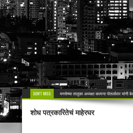
DON'T MISS
वरोरा येथे कारगिल विजयदीन साजरा Kargil 
🚨 धडाकेबाज कारवाई! LCBच्या थरारक पाठलागानंतर
शोध पत्रकारितेचं माहेरघर
वाढदिवसाचा आनंद हिरवाईला अर्पण; रुपेश कुतरमारे या
भद्रावतीत जुगार अड्ड्यावर पोलिसांचा छापा; पाच ज
🚨 राजुरा पोलिसांची धडाकेबाज कारवाई!Rajur