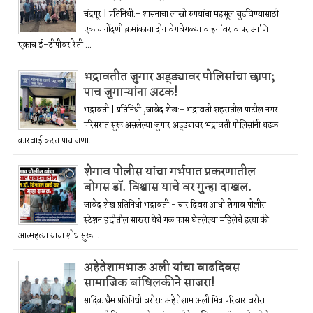
चंद्रपूर | प्रतिनिधी:- शासनाचा लाखो रुपयांचा महसूल बुडविण्यासाठी
एकाच नोंदणी क्रमांकाचा दोन वेगवेगळ्या वाहनांवर वापर आणि
एकाच ई-टीपीवर रेती ...
भद्रावतीत जुगार अड्ड्यावर पोलिसांचा छापा;
पाच जुगाऱ्यांना अटक!
भद्रावती | प्रतिनिधी ,जावेद शेख:- भद्रावती शहरातील पाटील नगर
परिसरात सुरू असलेल्या जुगार अड्ड्यावर भद्रावती पोलिसांनी धडक
कारवाई करत पाच जणा...
शेगाव पोलीस यांचा गर्भपात प्रकरणातील
बोगस डॉ. विश्वास याचे वर गुन्हा दाखल.
जावेद शेख प्रतिनिधी भद्रावती:- चार दिवस आधी शेगाव पोलीस
स्टेशन हद्दीतील साखरा येथे गळ फास घेतलेल्या महिलेचे हत्या की
आत्महत्या याचा शोध सुरू...
अहेतेशामभाऊ अली यांचा वाढदिवस
सामाजिक बांधिलकीने साजरा!
सादिक थैम प्रतिनिधी वरोरा: अहेतेशाम अली मित्र परिवार वरोरा -