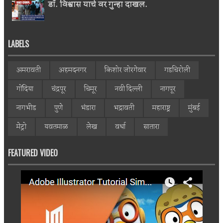
डॉ. विश्वास याचे वर गुन्हा दाखल.
LABELS
अमरावती
अहमदनगर
किशोर जोरगेवार
गडचिरोली
गोंदिया
चंद्रपूर
चिमूर
नवी दिल्ली
नागपूर
नागभीड
पुणे
भंडारा
भद्रावती
महाराष्ट्र
मुंबई
मेट्रो
यवतमाळ
लेख
वर्धा
सातारा
FEATURED VIDEO