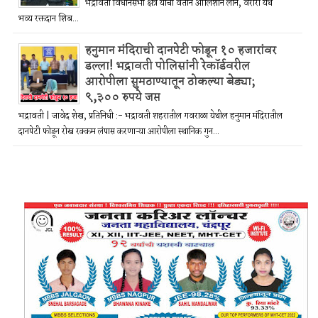
भद्रावती विधानसभा क्षेत्र यांचा वतीने आलिशान लॉन, वरोरा येथे
भव्य रक्तदान शिब...
हनुमान मंदिराची दानपेटी फोडून १० हजारांवर
डल्ला! भद्रावती पोलिसांनी रेकॉर्डवरील
आरोपीला सुमठाण्यातून ठोकल्या बेड्या;
९,३०० रुपये जप्त
भद्रावती | जावेद शेख, प्रतिनिधी :- भद्रावती शहरातील गवराळा येथील हनुमान मंदिरातील
दानपेटी फोडून रोख रक्कम लंपास करणाऱ्या आरोपीला स्थानिक गुन...