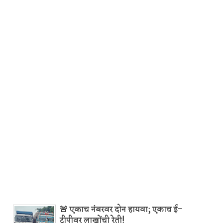
🚨 एकाच नंबरवर दोन हायवा; एकाच ई-
टीपीवर लाखोंची रेती!