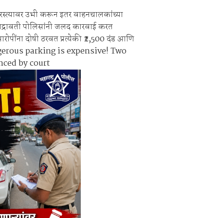
े रस्त्यावर उभी करून इतर वाहनचालकांच्या
ाहनचालक ताब्यात, पालकांना समज देऊन वाहने सुपूर्द
भद्रावती पोलिसांनी जलद कारवाई करत
आरोपींना दोषी ठरवत प्रत्येकी ₹2,500 दंड आणि
 Dangerous parking is expensive! Two
nced by court