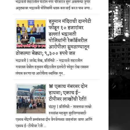
भद्रावती शहरातील पाटील नगर परिसरात सुरू असलेल्या जुगार
अड्ड्यावर भद्रावती पोलिसांनी धडक कारवाई करत पाच जणा...
हनुमान मंदिराची दानपेटी
फोडून १० हजारांवर
डल्ला! भद्रावती
पोलिसांनी रेकॉर्डवरील
आरोपीला सुमठाण्यातून
ठोकल्या बेड्या; ९,३०० रुपये जप्त
भद्रावती | जावेद शेख, प्रतिनिधी :- भद्रावती शहरातील
गवराळा येथील हनुमान मंदिरातील दानपेटी फोडून रोख रक्कम
लंपास करणाऱ्या आरोपीला स्थानिक गुन...
🚨 एकाच नंबरवर दोन
हायवा; एकाच ई-
टीपीवर लाखोंची रेती!
चंद्रपूर | प्रतिनिधी:- शासनाचा लाखो
रुपयांचा महसूल बुडविण्यासाठी
एकाच नोंदणी क्रमांकाचा दोन वेगवेगळ्या वाहनांवर वापर आणि
एकाच ई-टीपीवर रेती ...