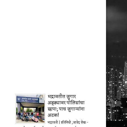
भद्रावतीत जुगार
अड्ड्यावर पोलिसांचा
छापा; पाच जुगाऱ्यांना
अटक!
भद्रावती | प्रतिनिधी ,जावेद शेख:-