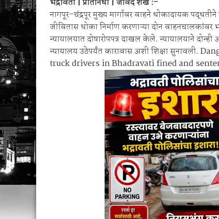
भद्रावती | प्रतिनिधी | जावेद शेख :-
बेड्या ठोकल्या
नागपूर–चंद्रपूर मुख्य मार्गावर वाहने धोकादायक पद्धतीन
सिंदेवाही पोलिसांची धडक कारवाई; २५ अल्पवयीन व
जीवितास धोका निर्माण करणाऱ्या दोन वाहनचालकांवर 
न्यायालयात दोषारोपपत्र दाखल केले. न्यायालयाने दोन्ही 
न्यायालय उठेपर्यंत कारावास अशी शिक्षा सुनावली.
truck drivers in Bhadravati fined and sente