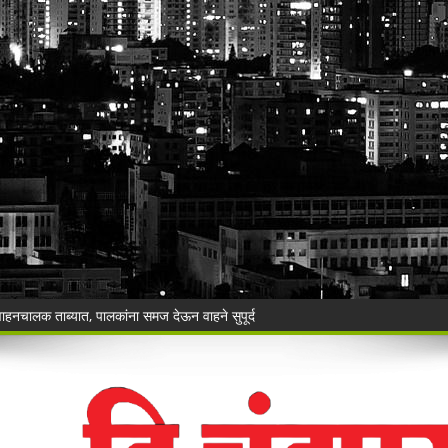
ंची रेती!
िश्वास याचे वर गुन्हा दाखल.
ी बेकायदेशीर ऑनलाइन लॉटरीविरोधात पोलिसांना निवेदन
Vijay Deen celebrated in Warora
 ३५ गोवंशांची सुटका; २२.३५ लाखांचा मुद्देमाल जप्त