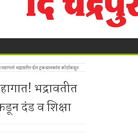
ंचा वृक्षसंवर्धनाचा प्रेरणादायी संकल्प
ुगाऱ्यांना अटक!
a Police's explosive action!
! भद्रावती पोलिसांनी रेकॉर्डवरील आरोपीला सुमठाण्यातून ठोकल्या बेड्या; ९,३००
लंबित सौंदर्यीकरणाच्या कामावरून पुन्हा वाद
 बंद; पाच फूट पाण्यात पूल, शेती पाण्याखाली
 महागात! भद्रावतीत दोन ट्रकचालकांना कोर्टाकडून
हागात! भद्रावतीत
ालयाच्या ग्रामीण कोट्यातून प्रवेश; सर्वोच्च न्यायालयाचा ऐतिहासिक निर्णय.
ा,शेतकऱ्याचे नुकसान.
कडून दंड व शिक्षा
ाखांची विदेशी दारू व स्विफ्ट कार जप्त, चालक पसार
र मोठा प्रहार!
लक ताब्यात; भद्रावती पोलिसांची धडक कारवाई
ांजा विक्रेत्याच्या घरावर मध्यरात्री धडक; १.१९३ किलो गांजा जप्त, आरोपीला