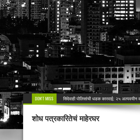
DON'T MISS
🚨 एकाच नंबरवर दोन हायवा; एकाच ई-टीपीवर लाखो
शेगाव पोलीस यांचा गर्भपात प्रकरणातील बोगस डॉ. व
शोध पत्रकारितेचं माहेरघर
मनसेच्या तालुका अध्यक्षा कल्पना पोतर्लावार यांन
वरोरा येथे कारगिल विजयदीन साजरा Kargil 
🚨 धडाकेबाज कारवाई! LCBच्या थरारक पाठलागानंतर