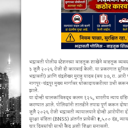
भद्रावती पोलीस स्टेशनच्या वाहतूक शाखेने वाहतूक व्यवस
३ जुलै २०२६ रोजी ही कारवाई केली. या प्रकरणात सुनिल त
भद्रावती) आणि चंद्रशेखर मुराहु यादव (वय ३७, रा. आरी प
नागपूर–चंद्रपूर मुख्य मार्गावर धोकादायकरीत्या उभी करून
झाले.
या दोन्ही चालकांविरुद्ध कलम १२५, भारतीय न्याय संह
करण्यात आले. पोलिसांनी तातडीने तपास पूर्ण करून दोषार
जुलै २०२६ रोजी भद्रावती न्यायालयाने दोन्ही आरोपीं
सुरक्षा संहिता (BNSS) अंतर्गत प्रत्येकी ₹२,५०० दंड, न
चार दिवसांची साधी कैद अशी शिक्षा सुनावली.