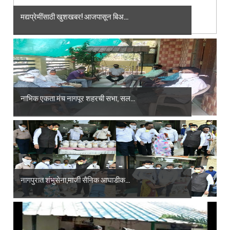
मद्यप्रेमींसाठी खुशखबर! आजपासून बिअ...
नाभिक एकता मंच नागपूर शहरची सभा, सल...
नागपुरात शंभुसेना,माजी सैनिक आघाडीक...