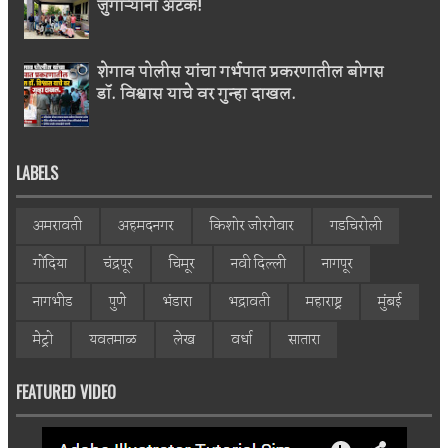
जुगाऱ्यांना अटक!
शेगाव पोलीस यांचा गर्भपात प्रकरणातील बोगस
डॉ. विश्वास याचे वर गुन्हा दाखल.
LABELS
अमरावती
अहमदनगर
किशोर जोरगेवार
गडचिरोली
गोंदिया
चंद्रपूर
चिमूर
नवी दिल्ली
नागपूर
नागभीड
पुणे
भंडारा
भद्रावती
महाराष्ट्र
मुंबई
मेट्रो
यवतमाळ
लेख
वर्धा
सातारा
FEATURED VIDEO