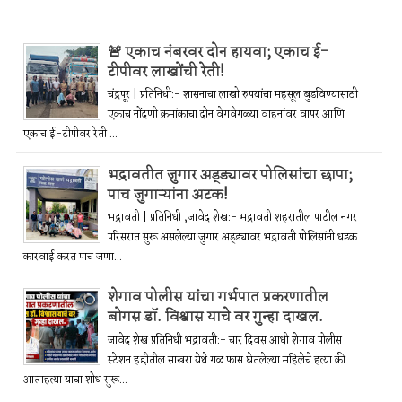
🚨 एकाच नंबरवर दोन हायवा; एकाच ई-
टीपीवर लाखोंची रेती!
चंद्रपूर | प्रतिनिधी:- शासनाचा लाखो रुपयांचा महसूल बुडविण्यासाठी
एकाच नोंदणी क्रमांकाचा दोन वेगवेगळ्या वाहनांवर वापर आणि
एकाच ई-टीपीवर रेती ...
भद्रावतीत जुगार अड्ड्यावर पोलिसांचा छापा;
पाच जुगाऱ्यांना अटक!
भद्रावती | प्रतिनिधी ,जावेद शेख:- भद्रावती शहरातील पाटील नगर
परिसरात सुरू असलेल्या जुगार अड्ड्यावर भद्रावती पोलिसांनी धडक
कारवाई करत पाच जणा...
शेगाव पोलीस यांचा गर्भपात प्रकरणातील
बोगस डॉ. विश्वास याचे वर गुन्हा दाखल.
जावेद शेख प्रतिनिधी भद्रावती:- चार दिवस आधी शेगाव पोलीस
स्टेशन हद्दीतील साखरा येथे गळ फास घेतलेल्या महिलेचे हत्या की
आत्महत्या याचा शोध सुरू...