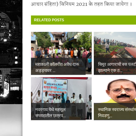
आचार संहिता) विनियम 2021 के तहत किया जायेगा ।
RELATED POSTS
महाकाली कॉलरीत अवैध दारू
चिमूर आगाराची बस पलट
अड्ड्यावर ...
झाल्याने एक ठ...
नवरगाव येथे महसूल
स्थानिक स्वराज्य संस्थांच
सप्ताहातील छत्रप...
निवडणु...