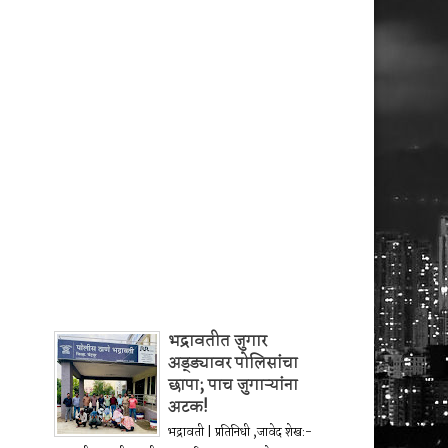
भद्रावतीत जुगार
अड्ड्यावर पोलिसांचा
छापा; पाच जुगाऱ्यांना
अटक!
भद्रावती | प्रतिनिधी ,जावेद शेख:-