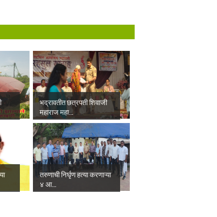
ी
भद्रावतीत छत्रपती शिवाजी
महाराज महा...
्या
तरुणाची निर्घृण हत्या करणाऱ्या
४ आ...