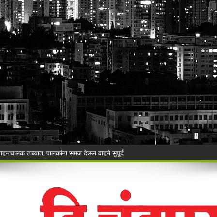
ंची रेती!
िश्वास याचे वर गुन्हा दाखल.
ी बेकायदेशीर ऑनलाइन लॉटरीविरोधात पोलिसांना निवेदन
Vijay Deen celebrated in Warora
 ३५ गोवंशांची सुटका; २२.३५ लाखांचा मुद्देमाल जप्त