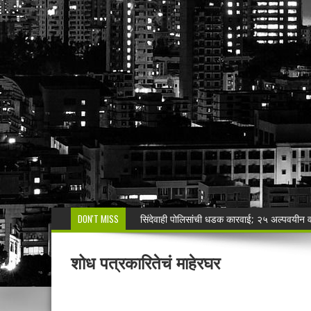
DON'T MISS
🚨 एकाच नंबरवर दोन हायवा; एकाच ई-टीपीवर लाखो
शेगाव पोलीस यांचा गर्भपात प्रकरणातील बोगस डॉ. व
शोध पत्रकारितेचं माहेरघर
मनसेच्या तालुका अध्यक्षा कल्पना पोतर्लावार यांन
वरोरा येथे कारगिल विजयदीन साजरा Kargil 
🚨 धडाकेबाज कारवाई! LCBच्या थरारक पाठलागानंतर