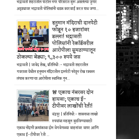
भद्रावती शहरातील पाटील नगर परिसरात सुरू असलेल्या जुगार
अड्ड्यावर भद्रावती पोलिसांनी धडक कारवाई करत पाच जणा...
हनुमान मंदिराची दानपेटी
फोडून १० हजारांवर
डल्ला! भद्रावती
पोलिसांनी रेकॉर्डवरील
आरोपीला सुमठाण्यातून
ठोकल्या बेड्या; ९,३०० रुपये जप्त
भद्रावती | जावेद शेख, प्रतिनिधी :- भद्रावती शहरातील
गवराळा येथील हनुमान मंदिरातील दानपेटी फोडून रोख रक्कम
लंपास करणाऱ्या आरोपीला स्थानिक गुन...
🚨 एकाच नंबरवर दोन
हायवा; एकाच ई-
टीपीवर लाखोंची रेती!
चंद्रपूर | प्रतिनिधी:- शासनाचा लाखो
रुपयांचा महसूल बुडविण्यासाठी
एकाच नोंदणी क्रमांकाचा दोन वेगवेगळ्या वाहनांवर वापर आणि
एकाच ई-टीपीवर रेती ...