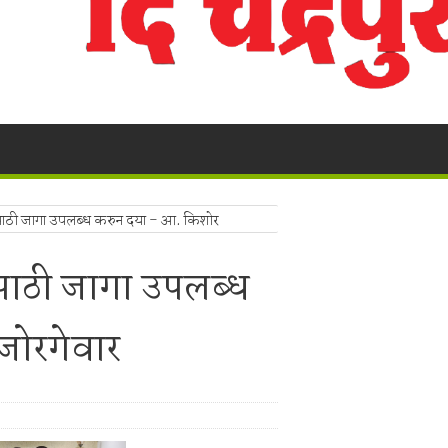
ंचा वृक्षसंवर्धनाचा प्रेरणादायी संकल्प
ुगाऱ्यांना अटक!
a Police's explosive action!
! भद्रावती पोलिसांनी रेकॉर्डवरील आरोपीला सुमठाण्यातून ठोकल्या बेड्या; ९,३००
लंबित सौंदर्यीकरणाच्या कामावरून पुन्हा वाद
 बंद; पाच फूट पाण्यात पूल, शेती पाण्याखाली
ारासाठी जागा उपलब्ध करुन दया - आ. किशोर
ासाठी जागा उपलब्ध
ालयाच्या ग्रामीण कोट्यातून प्रवेश; सर्वोच्च न्यायालयाचा ऐतिहासिक निर्णय.
ा,शेतकऱ्याचे नुकसान.
जोरगेवार
ाखांची विदेशी दारू व स्विफ्ट कार जप्त, चालक पसार
र मोठा प्रहार!
लक ताब्यात; भद्रावती पोलिसांची धडक कारवाई
ांजा विक्रेत्याच्या घरावर मध्यरात्री धडक; १.१९३ किलो गांजा जप्त, आरोपीला