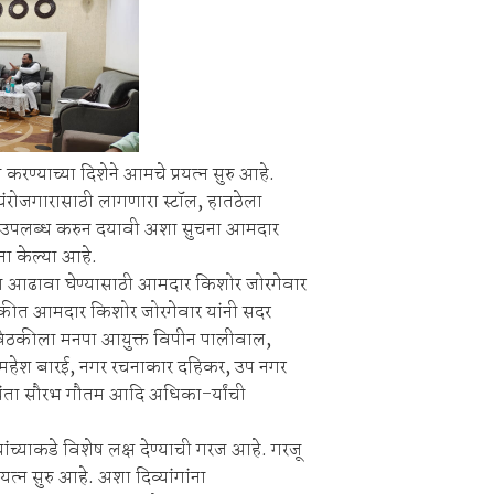
ाहनचालक ताब्यात, पालकांना समज देऊन वाहने सुपूर्द
 करण्याच्या दिशेने आमचे प्रयत्न सुरु आहे.
्वयंरोजगारासाठी लागणारा स्टॉल, हातठेला
ा उपलब्ध करुन दयावी अशा सुचना आमदार
ा केल्या आहे.
आढावा घेण्यासाठी आमदार किशोर जोरगेवार
ठकीत आमदार किशोर जोरगेवार यांनी सदर
बैठकीला मनपा आयुक्त विपीन पालीवाल,
 महेश बारई, नगर रचनाकार दहिकर, उप नगर
ियंता सौरभ गौतम आदि अधिका-र्यांची
ांच्याकडे विशेष लक्ष देण्याची गरज आहे. गरजू
रयत्न सुरु आहे. अशा दिव्यांगांना