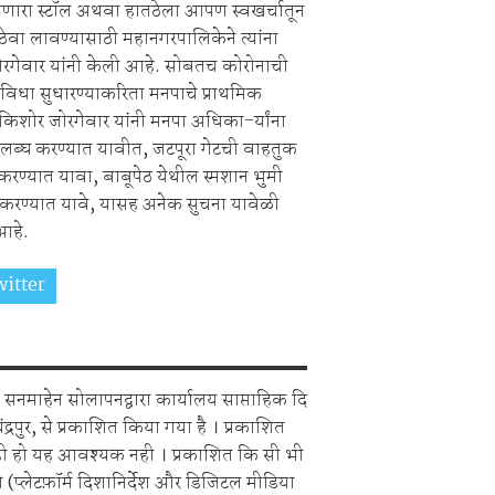
गणारा स्टॉल अथवा हातठेला आपण स्वखर्चातून
 ठेवा लावण्यासाठी महानगरपालिकेने त्यांना
रगेवार यांनी केली आहे. सोबतच कोरोनाची
सुविधा सुधारण्याकरिता मनपाचे प्राथमिक
किशोर जोरगेवार यांनी मनपा अधिका-र्यांना
उपलब्घ करण्यात यावीत, जटपूरा गेटची वाहतुक
रु करण्यात यावा, बाबूपेठ येथील स्मशान भुमी
करण्यात यावे, यासह अनेक सुचना यावेळी
आहे.
itter
Share on Whatsapp
सनमाहेन सोलापनद्वारा कार्यालय साप्ताहिक दि
चंद्रपुर, से प्रकाशित किया गया है । प्रकाशित
ही हो यह आवश्यक नही । प्रकाशित कि सी भी
 (प्लेटफ़ॉर्म दिशानिर्देश और डिजिटल मीडिया