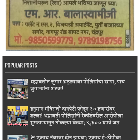
POPULAR POSTS
भद्रावतीत जुगार अड्ड्यावर पोलिसांचा छापा; पाच
जुगाऱ्यांना अटक!
हनुमान मंदिराची दानपेटी फोडून १० हजारांवर
डल्ला! भद्रावती पोलिसांनी रेकॉर्डवरील आरोपीला
सुमठाण्यातून ठोकल्या बेड्या; ९,३०० रुपये जप्त
🚨 एकाच नंबरवर दोन हायवा; एकाच ई-टीपीवर