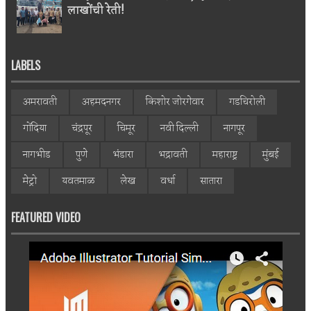
लाखोंची रेती!
LABELS
अमरावती
अहमदनगर
किशोर जोरगेवार
गडचिरोली
गोंदिया
चंद्रपूर
चिमूर
नवी दिल्ली
नागपूर
नागभीड
पुणे
भंडारा
भद्रावती
महाराष्ट्र
मुंबई
मेट्रो
यवतमाळ
लेख
वर्धा
सातारा
FEATURED VIDEO