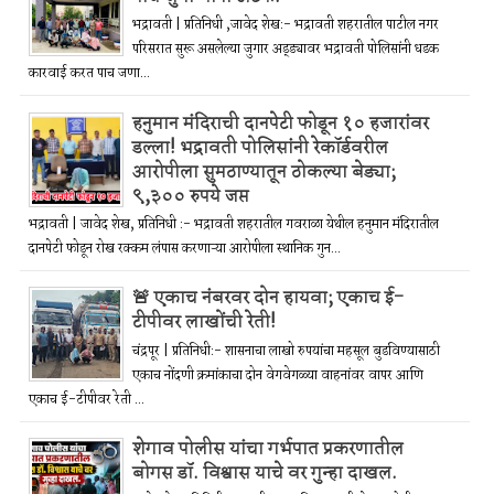
भद्रावती | प्रतिनिधी ,जावेद शेख:- भद्रावती शहरातील पाटील नगर
परिसरात सुरू असलेल्या जुगार अड्ड्यावर भद्रावती पोलिसांनी धडक
कारवाई करत पाच जणा...
हनुमान मंदिराची दानपेटी फोडून १० हजारांवर
डल्ला! भद्रावती पोलिसांनी रेकॉर्डवरील
आरोपीला सुमठाण्यातून ठोकल्या बेड्या;
९,३०० रुपये जप्त
भद्रावती | जावेद शेख, प्रतिनिधी :- भद्रावती शहरातील गवराळा येथील हनुमान मंदिरातील
दानपेटी फोडून रोख रक्कम लंपास करणाऱ्या आरोपीला स्थानिक गुन...
🚨 एकाच नंबरवर दोन हायवा; एकाच ई-
टीपीवर लाखोंची रेती!
चंद्रपूर | प्रतिनिधी:- शासनाचा लाखो रुपयांचा महसूल बुडविण्यासाठी
एकाच नोंदणी क्रमांकाचा दोन वेगवेगळ्या वाहनांवर वापर आणि
एकाच ई-टीपीवर रेती ...
शेगाव पोलीस यांचा गर्भपात प्रकरणातील
बोगस डॉ. विश्वास याचे वर गुन्हा दाखल.