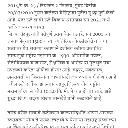
2014/प्र.क्र. 65 / नियोजन 2 मंत्रालय, मुंबई दिनांक
20/07/2016 नुसार केलेल्या वैशिष्टाची पुर्तता सुध्दा पुर्ण केली
आहे. सदर रस्ते लांबी रस्ते विकास आराखडा सन 2021 मध्ये
दर्जोन्नत करण्याबाबत
जि. प. चंद्रपूर यांनी परीपुर्ण ठराव घेतला आहे. सन 2001 च्या
जनगणनेनुसार 1500 व त्या व्यतिरिक्त लोकसंख्येचे गांव या
रस्त्यावर येत असल्या कारणाने दर्जोन्नत करिता प्रस्तावित
रसत्यामुळे राष्ट्रीय महामार्ग क्र. 1930, औद्योगीक पर्यटन,
शेतीविषयक बाजारपेठ, शैक्षणिक व आरोग्य या मुलभुत सेवा
उपलब्धी करिता सोयीचा होणार आहे. चंद्रपूर, यवतमाळ,
अमरावती या जिल्हयांना जाण्यासाठी जवळच्या मार्ग होणार आहे.
वरील रस्ते दर्जोन्नत झाल्यास चंद्रपूर जिल्हयातील राष्ट्रीय
महामार्गाच्या लांबीत 10.20 कि.मी. ने वाढ होणार आहे. असे
सुध्दा जि.प. सदस्य विजय वानखेडे यांनी कळविले आहे.
तसेच वरील रस्त्याचे रूंदीकरण करण्यासंदर्भात आपण आपल्या
स्तरावरून योग्य ते पाउल उचलावे व येणाऱ्या महाराष्ट्र सरकारच्या
आर्थिक बजेट अधिवेशनात या रस्त्याकरिता बजेट मध्ये निधीची