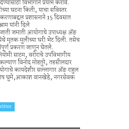
ेण्यासाठी विभागाने प्रयत्न करावे.
टीच्या घटना किती, याचा सविस्तर
्रकरणाबद्दल प्रशासनाने 15 दिवसात
राम यांनी दिले
ित जाती जमाती आयोगाचे उपाध्यक्ष ॲङ
 येथे मृतक मुलीच्या घरी भेट दिली. तसेच
्ण प्रकरण जाणून घेतले.
ियोमी साटम, वरोराचे उपविभागीय
ल्याण विनोद मोहतुरे, तहसीलदार
 आयोगाचे कायदेशीर सल्लागार ॲङ राहुल
शिष घुमे,आकाश वानखेडे, नगरसेवक
itter
Share on Whatsapp