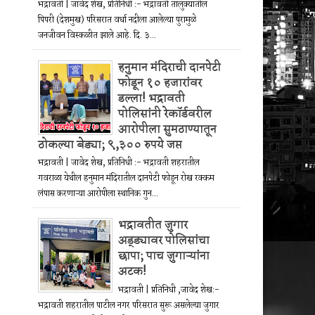
भद्रावती | जावेद शेख, प्रतिनिधी :- भद्रावती तालुक्यातील
पिपरी (देशमुख) परिसरात वर्धा नदीला आलेल्या पुरामुळे
जनजीवन विस्कळीत झाले आहे. दि. ३...
हनुमान मंदिराची दानपेटी
फोडून १० हजारांवर
डल्ला! भद्रावती
पोलिसांनी रेकॉर्डवरील
आरोपीला सुमठाण्यातून
ठोकल्या बेड्या; ९,३०० रुपये जप्त
भद्रावती | जावेद शेख, प्रतिनिधी :- भद्रावती शहरातील
गवराळा येथील हनुमान मंदिरातील दानपेटी फोडून रोख रक्कम
लंपास करणाऱ्या आरोपीला स्थानिक गुन...
भद्रावतीत जुगार
अड्ड्यावर पोलिसांचा
छापा; पाच जुगाऱ्यांना
अटक!
भद्रावती | प्रतिनिधी ,जावेद शेख:-
भद्रावती शहरातील पाटील नगर परिसरात सुरू असलेल्या जुगार