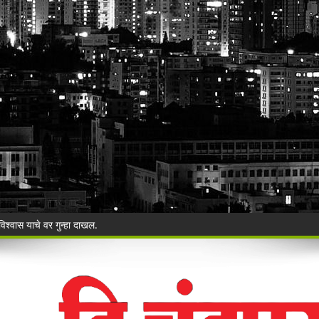
ी बेकायदेशीर ऑनलाइन लॉटरीविरोधात पोलिसांना निवेदन
Vijay Deen celebrated in Warora
 ३५ गोवंशांची सुटका; २२.३५ लाखांचा मुद्देमाल जप्त
ंचा वृक्षसंवर्धनाचा प्रेरणादायी संकल्प
ुगाऱ्यांना अटक!