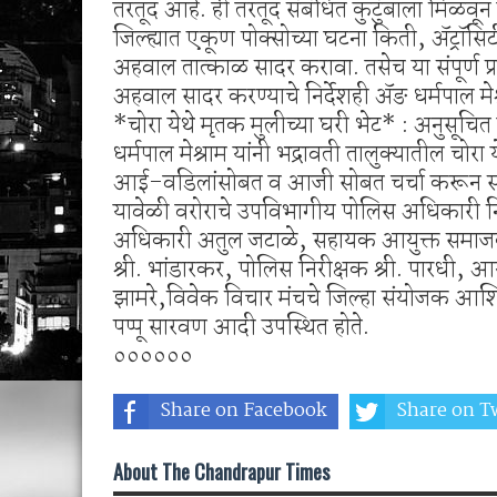
तरतूद आहे. ही तरतूद संबंधित कुटुंबाला मिळवून द
जिल्ह्यात एकूण पोक्सोच्या घटना किती, ॲट्रॉसि
अहवाल तात्काळ सादर करावा. तसेच या संपूर्ण प
अहवाल सादर करण्याचे निर्देशही ॲङ धर्मपाल मेश्
*चोरा येथे मृतक मुलीच्या घरी भेट* : अनुसूच
धर्मपाल मेश्राम यांनी भद्रावती तालुक्यातील चोरा
आई-वडिलांसोबत व आजी सोबत चर्चा करून संपूर
यावेळी वरोराचे उपविभागीय पोलिस अधिकारी न
अधिकारी अतुल जटाळे, सहायक आयुक्त समाजक
श्री. भांडारकर, पोलिस निरीक्षक श्री. पारधी,
झामरे,विवेक विचार मंचचे जिल्हा संयोजक आ
पप्पू सारवण आदी उपस्थित होते.
००००००
Share on Facebook
Share on Tw
About The Chandrapur Times