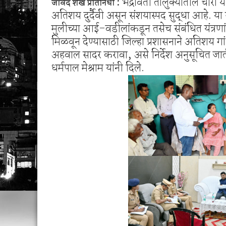
:
भद्रावती तालुक्यातील चोरा ये
जावेद शेख प्रतिनिधी
1 व 2 ऑगस्ट रोजी जिल्हास्तरीय कनिष्ठ गट अथलेट
अतिशय दुर्दैवी असून संशयास्पद सुद्धा आहे. या 
शेगाव पोलीस यांचा गर्भपात प्रकरणातील बोगस डॉ. व
मुलीच्या आई-वडीलांकडून तसेच संबंधित यंत्रण
मिळवून देण्यासाठी जिल्हा प्रशासनाने अतिशय गा
अहवाल सादर करावा, असे निर्देश अनुसूचित जा
धर्मपाल मेश्राम यांनी दिले.