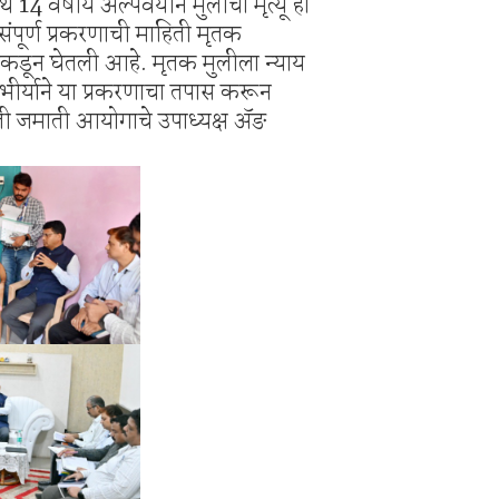
थे 14 वर्षीय अल्पवयीन मुलीचा मृत्यू हा
िक्स स्पर्धा 2026.
संपूर्ण प्रकरणाची माहिती मृतक
िश्वास याचे वर गुन्हा दाखल.
ांकडून घेतली आहे. मृतक मुलीला न्याय
ंभीर्याने या प्रकरणाचा तपास करून
ती जमाती आयोगाचे उपाध्यक्ष ॲङ