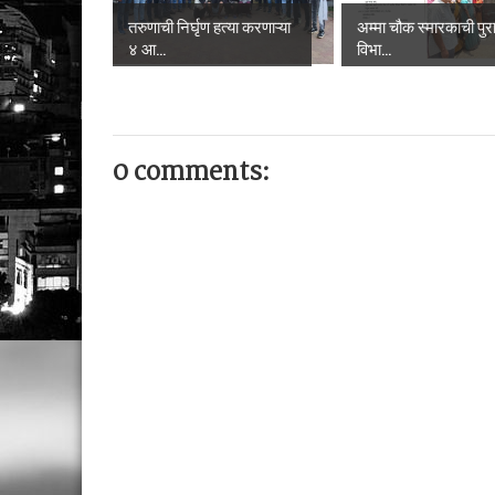
तरुणाची निर्घृण हत्या करणाऱ्या
अम्मा चौक स्मारकाची पुरात
४ आ...
विभा...
0 comments: