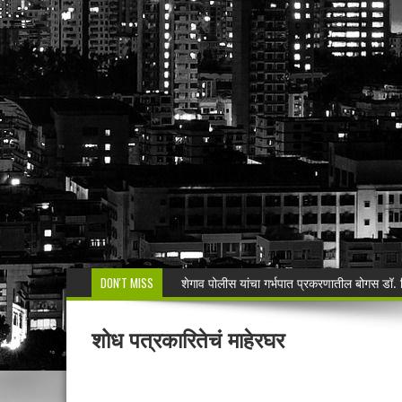
DON'T MISS
मनसेच्या तालुका अध्यक्षा कल्पना पोतर्लावार यांन
वरोरा येथे कारगिल विजयदीन साजरा Kargil 
शोध पत्रकारितेचं माहेरघर
🚨 धडाकेबाज कारवाई! LCBच्या थरारक पाठलागानंतर
वाढदिवसाचा आनंद हिरवाईला अर्पण; रुपेश कुतरमारे या
भद्रावतीत जुगार अड्ड्यावर पोलिसांचा छापा; पाच ज