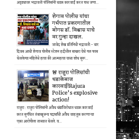
अड्ड्यावर भद्रावती पोलिसांनी धडक कारवाई करत पाच जणा...
शेगाव पोलीस यांचा
गर्भपात प्रकरणातील
बोगस डॉ. विश्वास याचे
वर गुन्हा दाखल.
जावेद शेख प्रतिनिधी भद्रावती:- चार
दिवस आधी शेगाव पोलीस स्टेशन हद्दीतील साखरा येथे गळ फास
घेतलेल्या महिलेचे हत्या की आत्महत्या याचा शोध सुरू...
🚨 राजुरा पोलिसांची
धडाकेबाज
कारवाई!Rajura
Police's explosive
action!
राजुरा : राजुरा पोलिसांनी अवैध धंद्यांविरोधात धडक कारवाई
करत सुगंधित तंबाखूजन्य पदार्थांची अवैध वाहतूक करणाऱ्या
एका आरोपीला ताब्यात घेतले. य...