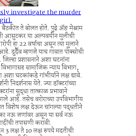
sly investigate the murder
girl.
बैठकीत ते बोलत होते. पुढे ॲङ मेश्राम
विनी आसुटकर या अल्पवयीन मुलीची
आरोपी हा 22 वर्षाचा असून त्या मुलाने
हे. दुर्दैव म्हणजे याच गावात पोक्सोची
 जिल्हा प्रशासनाने अशा घटनांना
स विभागासह सामाजिक न्याय विभाग,
शा घटकांकडे गांभीर्याने लक्ष द्यावे.
ी निदर्शनास येते. ज्या डॉक्टरांच्या
्टरांना सुद्धा तात्काळ प्रभावाने
 आले आहे. तसेच वरोराच्या उपविभागीय
 विशेष लक्ष देऊन चांगल्या पद्धतीने
का नऊ जणांवर असून या सर्व नऊ
आदींची तपासणी करावी.
 3 लक्ष ते 10 लक्ष रुपये मदतीची