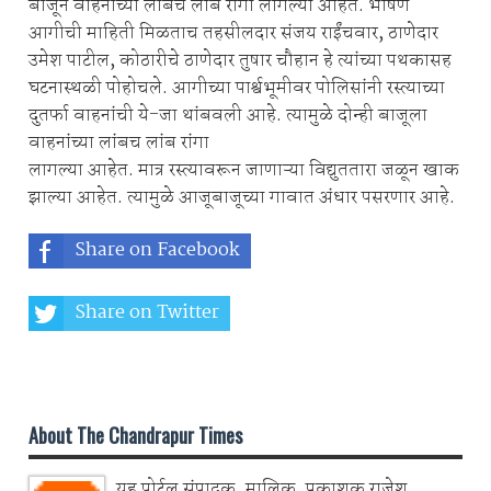
बाजूने वाहनांच्या लांबच लांब रांगा लागल्या आहेत. भीषण
आगीची माहिती मिळताच तहसीलदार संजय राईंचवार, ठाणेदार
उमेश पाटील, कोठारीचे ठाणेदार तुषार चौहान हे त्यांच्या पथकासह
घटनास्थळी पोहोचले. आगीच्या पार्श्वभूमीवर पोलिसांनी रस्त्याच्या
दुतर्फा वाहनांची ये-जा थांबवली आहे. त्यामुळे दोन्ही बाजूला
वाहनांच्या लांबच लांब रांगा
लागल्या आहेत. मात्र रस्त्यावरून जाणाऱ्या विद्युततारा जळून खाक
झाल्या आहेत. त्यामुळे आजूबाजूच्या गावात अंधार पसरणार आहे.
Share on Facebook
Share on Twitter
Share on Whatsapp
About The Chandrapur Times
यह पोर्टल संपादक, मालिक, प्रकाशक राजेश