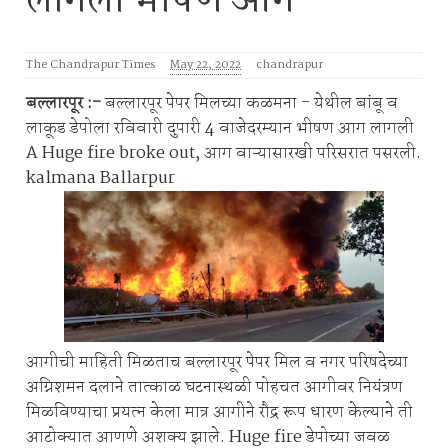
लागली भीषण आग
The Chandrapur Times
May 22, 2022
chandrapur
बल्लारपूर :-
बल्लारपूर पेपर मिलच्या कळमना - येथील बांबू व
लाकूड डेपोला रविवारी दुपारी 4 वाजेदरम्यान भीषण आग लागली
A Huge fire broke out, आग वाऱ्यासारखी परिसरात पसरली.
kalmana Ballarpur
आगीची माहिती मिळताच बल्लारपूर पेपर मिल व नगर परिषदेच्या
अग्निशमन दलाने तात्काळ घटनास्थळी पोहचत आगीवर नियंत्रण
मिळविण्याचा प्रयत्न केला मात्र आगीने रौद्र रूप धारण केल्याने ती
आटोक्यात आणणे अशक्य झाले. Huge fire डेपोच्या जवळ