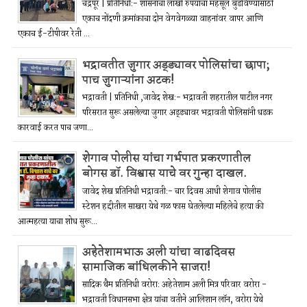
चंद्रपूर | प्रतिनिधी:- शासनाचा लाखो रुपयांचा महसूल बुडविण्यासाठी
एकाच नोंदणी क्रमांकाचा दोन वेगवेगळ्या वाहनांवर वापर आणि
एकाच ई-टीपीवर रेती ...
भद्रावतीत जुगार अड्ड्यावर पोलिसांचा छापा;
पाच जुगाऱ्यांना अटक!
भद्रावती | प्रतिनिधी ,जावेद शेख:- भद्रावती शहरातील पाटील नगर
परिसरात सुरू असलेल्या जुगार अड्ड्यावर भद्रावती पोलिसांनी धडक
कारवाई करत पाच जणा...
शेगाव पोलीस यांचा गर्भपात प्रकरणातील
बोगस डॉ. विश्वास याचे वर गुन्हा दाखल.
जावेद शेख प्रतिनिधी भद्रावती:- चार दिवस आधी शेगाव पोलीस
स्टेशन हद्दीतील साखरा येथे गळ फास घेतलेल्या महिलेचे हत्या की
आत्महत्या याचा शोध सुरू...
अहेतेशामभाऊ अली यांचा वाढदिवस
सामाजिक बांधिलकीने साजरा!
सादिक थैम प्रतिनिधी वरोरा: अहेतेशाम अली मित्र परिवार वरोरा -
भद्रावती विधानसभा क्षेत्र यांचा वतीने आलिशान लॉन, वरोरा येथे