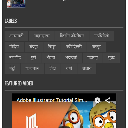
LABELS
अमरावती
अहमदनगर
किशोर जोरगेवार
गडचिरोली
गोंदिया
चंद्रपूर
चिमूर
नवी दिल्ली
नागपूर
नागभीड
पुणे
भंडारा
भद्रावती
महाराष्ट्र
मुंबई
मेट्रो
यवतमाळ
लेख
वर्धा
सातारा
FEATURED VIDEO