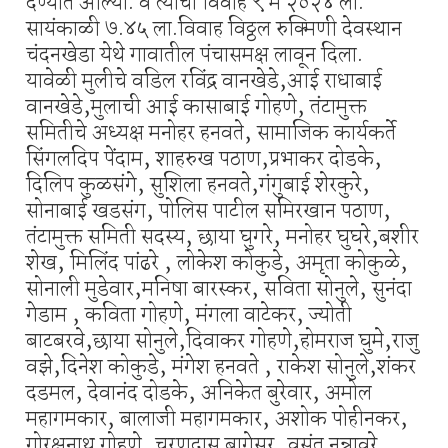
देण्यात आल्या. व त्यांचा विवाह ९ मे २०२४ ला.
सायंकाळी ७.४५ ला.विवाह विठ्ठल रुक्मिणी देवस्थान
चंदनखेडा येथे गावातील पंचासमक्ष लावून दिला.
यावेळी मुलीचे वडिल रविंद्र वानखेडे,आई राधाबाई
वानखेडे,मुलाची आई कासाबाई गोहणे, तंटामुक्त
समितीचे अध्यक्ष मनोहर हनवते, सामाजिक कार्यकर्ते
सिंगलदिप पेंदाम, शाहरुख पठाण,प्रभाकर दोडके,
दिलिप कुळसंगे, सुशिला हनवते,गंगुबाई शेरकुरे,
सोनाबाई खडसंग, पोलिस पाटील समिरखान पठाण,
तंटामुक्त समिती सदस्य, छाया घुगरे, मनोहर घुघरे,बशीर
शेख, मिलिंद पांढरे , लोकेश कोकुडे, अमृता कोकुळे,
सोनाली मुडेवार,मनिषा बारस्कर, सविता सोनुले, सुनंदा
गेडाम , कविता गोहणे, मंगला वाटेकर, ज्योती
बाटबरवे,छाया सोनुले,दिवाकर गोहणे,होमराज घुमे,राजु
वझे,दिनेश कोकुडे, मंगेश हनवते , राकेश सोनुले,शंकर
दडमल, देवानंद दोडके, अनिकेत बुरेवार, अमोल
महागमकार, बालाजी महागमकार, अशोक पोहीनकर,
गोरक्षनाथ गोहणे, चरणदास बागेसर, वसंत नन्नावरे,