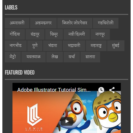
LABELS
अमरावती
अहमदनगर
किशोर जोरगेवार
गडचिरोली
गोंदिया
चंद्रपूर
चिमूर
नवी दिल्ली
नागपूर
नागभीड
पुणे
भंडारा
भद्रावती
महाराष्ट्र
मुंबई
मेट्रो
यवतमाळ
लेख
वर्धा
सातारा
FEATURED VIDEO