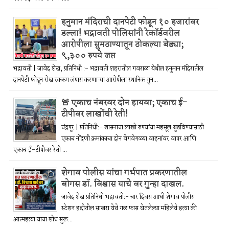
हनुमान मंदिराची दानपेटी फोडून १० हजारांवर
डल्ला! भद्रावती पोलिसांनी रेकॉर्डवरील
आरोपीला सुमठाण्यातून ठोकल्या बेड्या;
९,३०० रुपये जप्त
भद्रावती | जावेद शेख, प्रतिनिधी :- भद्रावती शहरातील गवराळा येथील हनुमान मंदिरातील
दानपेटी फोडून रोख रक्कम लंपास करणाऱ्या आरोपीला स्थानिक गुन...
🚨 एकाच नंबरवर दोन हायवा; एकाच ई-
टीपीवर लाखोंची रेती!
चंद्रपूर | प्रतिनिधी:- शासनाचा लाखो रुपयांचा महसूल बुडविण्यासाठी
एकाच नोंदणी क्रमांकाचा दोन वेगवेगळ्या वाहनांवर वापर आणि
एकाच ई-टीपीवर रेती ...
शेगाव पोलीस यांचा गर्भपात प्रकरणातील
बोगस डॉ. विश्वास याचे वर गुन्हा दाखल.
जावेद शेख प्रतिनिधी भद्रावती:- चार दिवस आधी शेगाव पोलीस
स्टेशन हद्दीतील साखरा येथे गळ फास घेतलेल्या महिलेचे हत्या की
आत्महत्या याचा शोध सुरू...