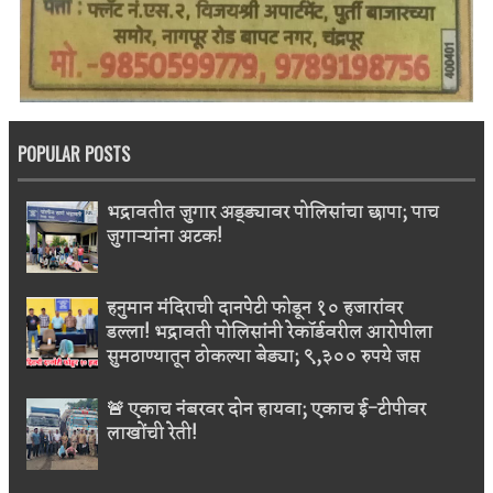
POPULAR POSTS
भद्रावतीत जुगार अड्ड्यावर पोलिसांचा छापा; पाच
जुगाऱ्यांना अटक!
हनुमान मंदिराची दानपेटी फोडून १० हजारांवर
डल्ला! भद्रावती पोलिसांनी रेकॉर्डवरील आरोपीला
सुमठाण्यातून ठोकल्या बेड्या; ९,३०० रुपये जप्त
🚨 एकाच नंबरवर दोन हायवा; एकाच ई-टीपीवर
लाखोंची रेती!