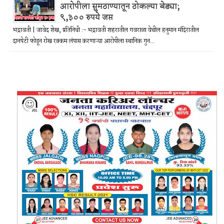
आरोपीला सुमठाण्यातून ठोकल्या बेड्या;
९,३०० रुपये जप्त
भद्रावती | जावेद शेख, प्रतिनिधी :- भद्रावती शहरातील गवराळा येथील हनुमान मंदिरातील
दानपेटी फोडून रोख रक्कम लंपास करणाऱ्या आरोपीला स्थानिक गुन...