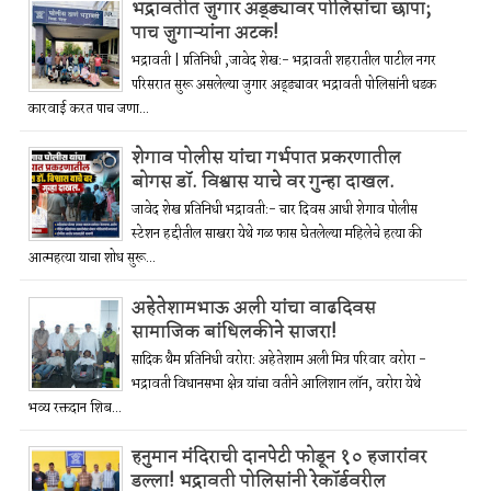
भद्रावतीत जुगार अड्ड्यावर पोलिसांचा छापा;
पाच जुगाऱ्यांना अटक!
भद्रावती | प्रतिनिधी ,जावेद शेख:- भद्रावती शहरातील पाटील नगर
परिसरात सुरू असलेल्या जुगार अड्ड्यावर भद्रावती पोलिसांनी धडक
कारवाई करत पाच जणा...
शेगाव पोलीस यांचा गर्भपात प्रकरणातील
बोगस डॉ. विश्वास याचे वर गुन्हा दाखल.
जावेद शेख प्रतिनिधी भद्रावती:- चार दिवस आधी शेगाव पोलीस
स्टेशन हद्दीतील साखरा येथे गळ फास घेतलेल्या महिलेचे हत्या की
आत्महत्या याचा शोध सुरू...
अहेतेशामभाऊ अली यांचा वाढदिवस
सामाजिक बांधिलकीने साजरा!
सादिक थैम प्रतिनिधी वरोरा: अहेतेशाम अली मित्र परिवार वरोरा -
भद्रावती विधानसभा क्षेत्र यांचा वतीने आलिशान लॉन, वरोरा येथे
भव्य रक्तदान शिब...
हनुमान मंदिराची दानपेटी फोडून १० हजारांवर
डल्ला! भद्रावती पोलिसांनी रेकॉर्डवरील