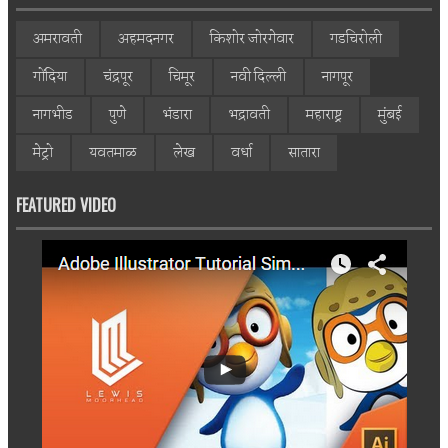
अमरावती
अहमदनगर
किशोर जोरगेवार
गडचिरोली
गोंदिया
चंद्रपूर
चिमूर
नवी दिल्ली
नागपूर
नागभीड
पुणे
भंडारा
भद्रावती
महाराष्ट्र
मुंबई
मेट्रो
यवतमाळ
लेख
वर्धा
सातारा
FEATURED VIDEO