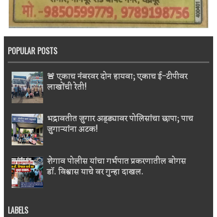
POPULAR POSTS
🚨 एकाच नंबरवर दोन हायवा; एकाच ई-टीपीवर
लाखोंची रेती!
भद्रावतीत जुगार अड्ड्यावर पोलिसांचा छापा; पाच
जुगाऱ्यांना अटक!
शेगाव पोलीस यांचा गर्भपात प्रकरणातील बोगस
डॉ. विश्वास याचे वर गुन्हा दाखल.
LABELS