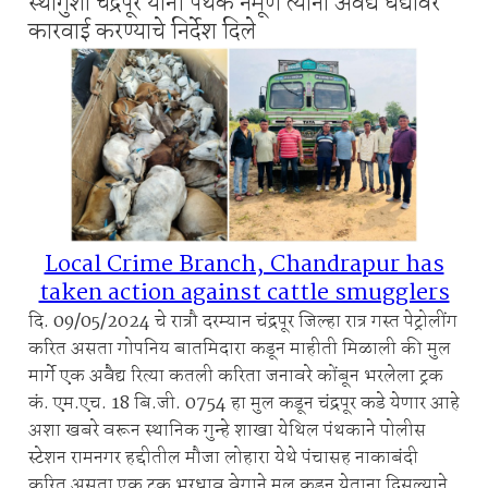
स्थागुशा चंद्रपूर यांनी पथक नेमूण त्यांना अवैद्य धंद्यावर
कारवाई करण्याचे निर्देश दिले
Local Crime Branch, Chandrapur has
taken action against cattle smugglers
दि. 09/05/2024 चे रात्रौ दरम्यान चंद्रपूर जिल्हा रात्र गस्त पेट्रोलींग
करित असता गोपनिय बातमिदारा कडून माहीती मिळाली की मुल
मार्गे एक अवैद्य रित्या कतली करिता जनावरे कोंबून भरलेला ट्रक
कं. एम.एच. 18 बि.जी. 0754 हा मुल कडून चंद्रपूर कडे येणार आहे
अशा खबरे वरून स्थानिक गुन्हे शाखा येथिल पंथकाने पोलीस
स्टेशन रामनगर हद्दीतील मौजा लोहारा येथे पंचासह नाकाबंदी
करित असता एक ट्रक भरधाव वेगाने मुल कडून येताना दिसल्याने