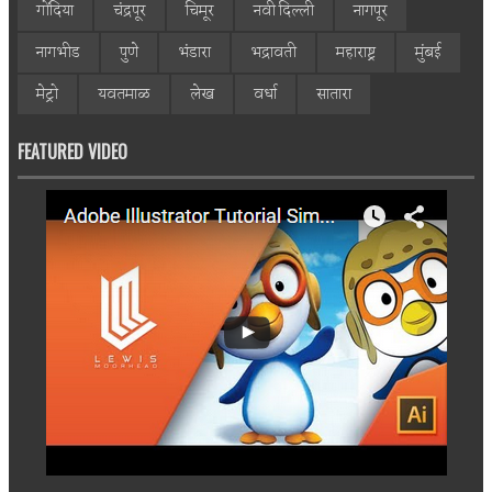
गोंदिया
चंद्रपूर
चिमूर
नवी दिल्ली
नागपूर
नागभीड
पुणे
भंडारा
भद्रावती
महाराष्ट्र
मुंबई
मेट्रो
यवतमाळ
लेख
वर्धा
सातारा
FEATURED VIDEO