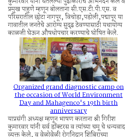
कुमारवार यांनी घेतलेल्या पुढाकाराचे अभिनंदन केले व
प्रमुख पाहुणे म्हणून बोलताना सी.एस.टी.पी.एस. व
परिसरातील छोटा नागपूर, विचोडा,पडोली,पद्मापूर या
गावातील जनतेचे आरोग्य सुदृढ ठेवण्यासाठी यथायोग्य
काळजी घेऊन औषधोपचार करण्याचे घोषित केले.
Organized grand diagnostic camp on
the occasion of World Environment
Day and Mahagenco's 19th birth
anniversary
याप्रसंगी अध्यक्ष म्हणून भाषण करताना श्री गिरीश
कुमारवार यांनी सर्व डॉक्टरस व त्यांच्या चमू चे धन्यवाद
व्यक्त केले, व वेळोवेळी रोगनिदान शिबिराच्या