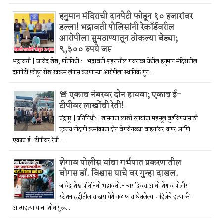
हनुमान मंदिराची दानपेटी फोडून १० हजारांवर
डल्ला! भद्रावती पोलिसांनी रेकॉर्डवरील
आरोपीला सुमठाण्यातून ठोकल्या बेड्या;
९,३०० रुपये जप्त
भद्रावती | जावेद शेख, प्रतिनिधी :- भद्रावती शहरातील गवराळा येथील हनुमान मंदिरातील
दानपेटी फोडून रोख रक्कम लंपास करणाऱ्या आरोपीला स्थानिक गुन...
🚨 एकाच नंबरवर दोन हायवा; एकाच ई-
टीपीवर लाखोंची रेती!
चंद्रपूर | प्रतिनिधी:- शासनाचा लाखो रुपयांचा महसूल बुडविण्यासाठी
एकाच नोंदणी क्रमांकाचा दोन वेगवेगळ्या वाहनांवर वापर आणि
एकाच ई-टीपीवर रेती ...
शेगाव पोलीस यांचा गर्भपात प्रकरणातील
बोगस डॉ. विश्वास याचे वर गुन्हा दाखल.
जावेद शेख प्रतिनिधी भद्रावती:- चार दिवस आधी शेगाव पोलीस
स्टेशन हद्दीतील साखरा येथे गळ फास घेतलेल्या महिलेचे हत्या की
आत्महत्या याचा शोध सुरू...