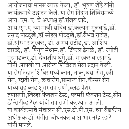
आयोजनाचा मानस व्यक्त केला, डॉ. भूषण शेंडे यांनी
कार्यक्रमाचे उद्घाटन केले. या रोग निदान शिबिरामध्ये
आय. एम. ए. चे अध्यक्ष डॉ.संजय घाटे,
आय.एम.ए.च्या माजी सचिव डॉ.कल्पना गुलवाडे,डॉ.
प्रसाद पोटदुखे,डॉ.स्नेहल पोटदुखे,डॉ.वैभव राठोड,
डॉ.सौरभ राजूरकर, डॉ. अभय राठोड,डॉ. आशिष
बारब्दे, डॉ. पियुष मेश्राम,डॉ. टिंकल ढेगळे, डॉ. ज्योती
मुरमाडकर,डॉ. देवाशीष घुगे,डॉ. भास्कर बारसागडे
यांनी आपली या आरोग्य शिबिरात सेवा प्रदान केली.
या रोगनिदान शिबिरामध्ये कान, नाक,घसा रोग,स्त्री
रोग, छाती रोग, त्वचारोग,सामान्य रोग,कॅन्सर रोग
यांच्यासह ब्लड शुगर तपासणी,ब्लड प्रेशर
तपासणी,लिव्हर फंक्शन टेस्ट, प्लमरी फंक्शन टेस्ट,बोंन
डेन्सिटीव्ह टेस्ट यांची तपासणी करण्यात आली.
या कार्यक्रमाचे संचालन सी.एस.टी.पी.एस. च्या वैद्यकीय
अधीक्षक डॉ. संगीता बोधनकर व आभार नरेंद्र रहाटे
यांनी मानले.