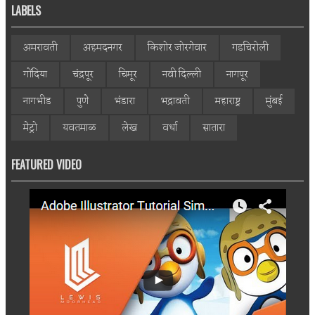
LABELS
अमरावती
अहमदनगर
किशोर जोरगेवार
गडचिरोली
गोंदिया
चंद्रपूर
चिमूर
नवी दिल्ली
नागपूर
नागभीड
पुणे
भंडारा
भद्रावती
महाराष्ट्र
मुंबई
मेट्रो
यवतमाळ
लेख
वर्धा
सातारा
FEATURED VIDEO