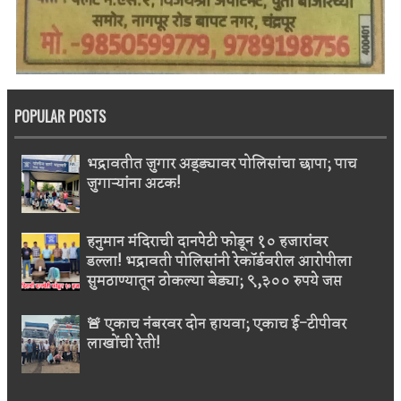
POPULAR POSTS
भद्रावतीत जुगार अड्ड्यावर पोलिसांचा छापा; पाच
जुगाऱ्यांना अटक!
हनुमान मंदिराची दानपेटी फोडून १० हजारांवर
डल्ला! भद्रावती पोलिसांनी रेकॉर्डवरील आरोपीला
सुमठाण्यातून ठोकल्या बेड्या; ९,३०० रुपये जप्त
🚨 एकाच नंबरवर दोन हायवा; एकाच ई-टीपीवर
लाखोंची रेती!