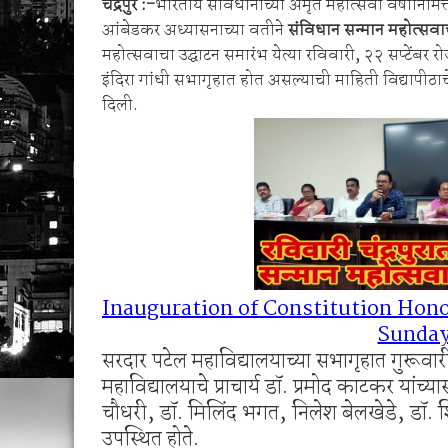
चंद्रपुर :-
भारतीय संविधानाच्या अमृत महोत्सवी वर्षानिमित्
वरोरा येथे कारगिल विजयदीन साजरा Kargil 
आंबेडकर अध्यासनाच्या वतीने
संविधान सन्मान महोत्सवा
🚨 धडाकेबाज कारवाई! LCBच्या थरारक पाठलागानंतर
महोत्सवाचा उद्घाटन समारंभ येत्या रविवारी, २२ सप्टेंबर रोज
इंदिरा गांधी सभागृहात होत असल्याची माहिती विद्यापीठ
दिली.
Inauguration of Constitution Hono
Sunda
सरदार पटेल महाविद्यालयाच्या सभागृहात गुरूव
महाविद्यालयाचे प्राचार्य डॉ. प्रमोद काटकर यांच्
चौधरी, डॉ. मिलिंद भगत, निलेश बेलखेडे, डॉ.
उपस्थित होते.