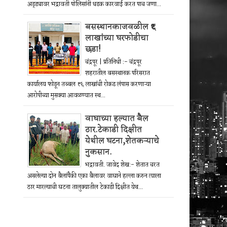
अड्ड्यावर भद्रावती पोलिसांनी धडक कारवाई करत पाच जणा...
बसस्थानकाजवळील ₹६
लाखांच्या घरफोडीचा
छडा!
चंद्रपूर | प्रतिनिधी :- चंद्रपूर
शहरातील बसस्थानक परिसरात
कार्यालय फोडून तब्बल ₹६ लाखांची रोकड लंपास करणाऱ्या
आरोपीच्या मुसक्या आवळण्यात स्थ...
वाघाच्या हल्यात बैल
ठार.टेकाडी दिक्षीत
येथील घटना,शेतकऱ्याचे
नुकसान.
भद्रावती. जावेद शेख:- शेतात चरत
असलेल्या दोन बैलांपैकी एका बैलावर वाघाने हल्ला करुन त्याला
ठार मारल्याची घटना तालुक्यातील टेकाडी दिक्षीत येथ...