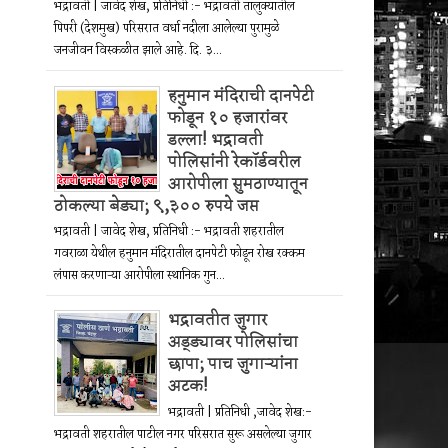
भद्रावती | जावेद शेख, प्रतिनिधी :- भद्रावती तालुक्यातील
पिपरी (देशमुख) परिसरात वर्धा नदीला आलेल्या पुरामुळे
जनजीवन विस्कळीत झाले आहे. दि. ३...
हनुमान मंदिराची दानपेटी
फोडून १० हजारांवर
डल्ला! भद्रावती
पोलिसांनी रेकॉर्डवरील
आरोपीला सुमठाण्यातून
ठोकल्या बेड्या; ९,३०० रुपये जप्त
भद्रावती | जावेद शेख, प्रतिनिधी :- भद्रावती शहरातील
गवराळा येथील हनुमान मंदिरातील दानपेटी फोडून रोख रक्कम
लंपास करणाऱ्या आरोपीला स्थानिक गुन...
भद्रावतीत जुगार
अड्ड्यावर पोलिसांचा
छापा; पाच जुगाऱ्यांना
अटक!
भद्रावती | प्रतिनिधी ,जावेद शेख:-
भद्रावती शहरातील पाटील नगर परिसरात सुरू असलेल्या जुगार