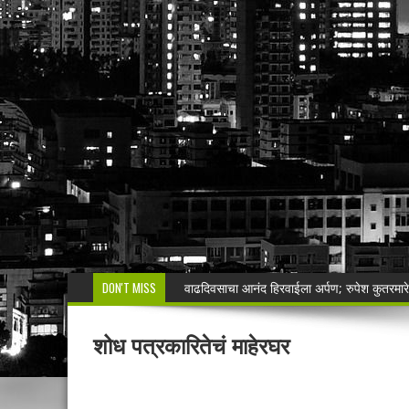
DON'T MISS
वाढदिवसाचा आनंद हिरवाईला अर्पण; रुपेश कुतरमारे या
भद्रावतीत जुगार अड्ड्यावर पोलिसांचा छापा; पाच ज
शोध पत्रकारितेचं माहेरघर
🚨 राजुरा पोलिसांची धडाकेबाज कारवाई!Rajur
हनुमान मंदिराची दानपेटी फोडून १० हजारांवर डल्ला
रुपये जप्त