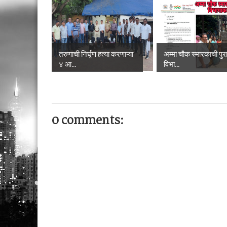
तरुणाची निर्घृण हत्या करणाऱ्या
अम्मा चौक स्मारकाची पुरात
४ आ...
विभा...
0 comments: