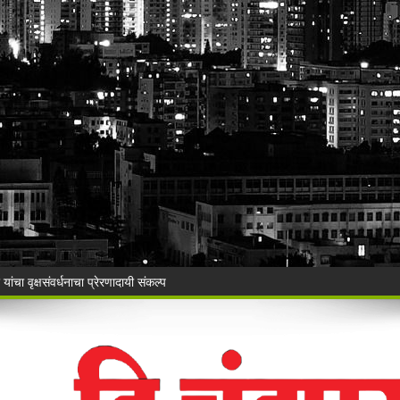
ंचा वृक्षसंवर्धनाचा प्रेरणादायी संकल्प
ुगाऱ्यांना अटक!
a Police's explosive action!
! भद्रावती पोलिसांनी रेकॉर्डवरील आरोपीला सुमठाण्यातून ठोकल्या बेड्या; ९,३००