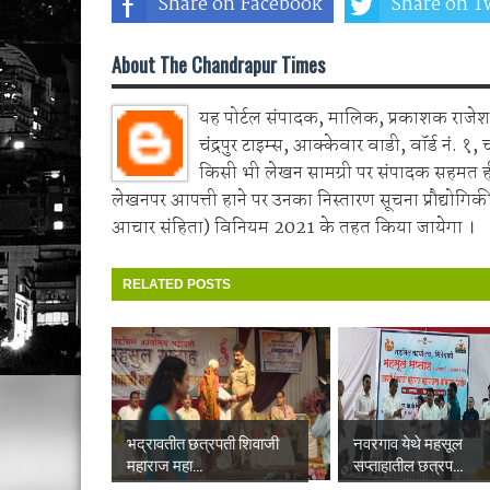
Share on Facebook
Share on Tw
About The Chandrapur Times
यह पोर्टल संपादक, मालिक, प्रकाशक राजेश 
चंद्रपुर टाइम्स, आक्केवार वाडी, वॉर्ड नं. १, 
किसी भी लेखन सामग्री पर संपादक सहमत 
लेखनपर आपत्ती हाने पर उनका निस्तारण सूचना प्रौद्योगिकी
आचार संहिता) विनियम 2021 के तहत किया जायेगा ।
RELATED POSTS
भद्रावतीत छत्रपती शिवाजी
नवरगाव येथे महसूल
महाराज महा...
सप्ताहातील छत्रप...