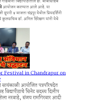
त गोंडवाना विद्यापीठातील डॉ. बाबासाहेब
Vijay Deen celebrated in Warora
चे
आयोजन करण्यात आले आहे. या
 ३५ गोवंशांची सुटका; २२.३५ लाखांचा मुद्देमाल जप्त
ी दुपारी ४ वाजता चंद्रपूर येथील प्रियदर्शिनी
ाचे कुलसचिव डॉ. अनिल हिरेखण यांनी येथे
r Festival in Chandrapur on
y
ारी सायंकाळी आयोजित पत्रपरिषदेत
यासह विद्यापीठाचे सिनेट सदस्य दिलीप
 शिला नरवाडे, संजय रामगिरवार आदी