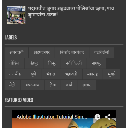
भद्रावतीत जुगार अड्ड्यावर पोलिसांचा छापा; पाच
जुगाऱ्यांना अटक!
LABELS
अमरावती
अहमदनगर
किशोर जोरगेवार
गडचिरोली
गोंदिया
चंद्रपूर
चिमूर
नवी दिल्ली
नागपूर
नागभीड
पुणे
भंडारा
भद्रावती
महाराष्ट्र
मुंबई
मेट्रो
यवतमाळ
लेख
वर्धा
सातारा
FEATURED VIDEO