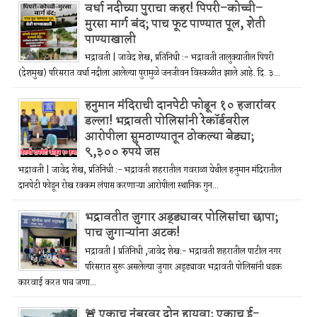
वर्धा नदीच्या पुराचा कहर! पिपरी–कोच्ची–
मुरसा मार्ग बंद; पाच फूट पाण्यात पूल, शेती
पाण्याखाली
भद्रावती | जावेद शेख, प्रतिनिधी :- भद्रावती तालुक्यातील पिपरी
(देशमुख) परिसरात वर्धा नदीला आलेल्या पुरामुळे जनजीवन विस्कळीत झाले आहे. दि. ३...
हनुमान मंदिराची दानपेटी फोडून १० हजारांवर
डल्ला! भद्रावती पोलिसांनी रेकॉर्डवरील
आरोपीला सुमठाण्यातून ठोकल्या बेड्या;
९,३०० रुपये जप्त
भद्रावती | जावेद शेख, प्रतिनिधी :- भद्रावती शहरातील गवराळा येथील हनुमान मंदिरातील
दानपेटी फोडून रोख रक्कम लंपास करणाऱ्या आरोपीला स्थानिक गुन...
भद्रावतीत जुगार अड्ड्यावर पोलिसांचा छापा;
पाच जुगाऱ्यांना अटक!
भद्रावती | प्रतिनिधी ,जावेद शेख:- भद्रावती शहरातील पाटील नगर
परिसरात सुरू असलेल्या जुगार अड्ड्यावर भद्रावती पोलिसांनी धडक
कारवाई करत पाच जणा...
🚨 एकाच नंबरवर दोन हायवा; एकाच ई-