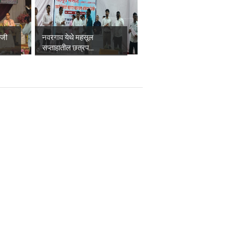
ाजी
नवरगाव येथे महसूल
सप्ताहातील छत्रप...