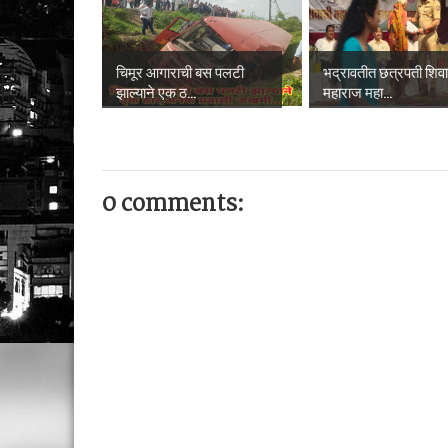
चिमूर आगाराची बस पलटी
भद्रावतीत छत्रपती शिव
झाल्याने एक ठ...
महाराज महा...
0 comments: