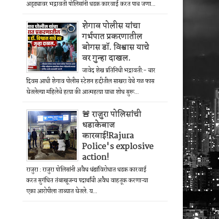
अड्ड्यावर भद्रावती पोलिसांनी धडक कारवाई करत पाच जणा...
शेगाव पोलीस यांचा
गर्भपात प्रकरणातील
बोगस डॉ. विश्वास याचे
वर गुन्हा दाखल.
जावेद शेख प्रतिनिधी भद्रावती:- चार
दिवस आधी शेगाव पोलीस स्टेशन हद्दीतील साखरा येथे गळ फास
घेतलेल्या महिलेचे हत्या की आत्महत्या याचा शोध सुरू...
🚨 राजुरा पोलिसांची
धडाकेबाज
कारवाई!Rajura
Police's explosive
action!
राजुरा : राजुरा पोलिसांनी अवैध धंद्यांविरोधात धडक कारवाई
करत सुगंधित तंबाखूजन्य पदार्थांची अवैध वाहतूक करणाऱ्या
एका आरोपीला ताब्यात घेतले. य...