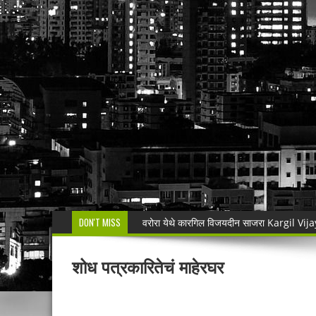
DON'T MISS
🚨 धडाकेबाज कारवाई! LCBच्या थरारक पाठलागानंतर
वाढदिवसाचा आनंद हिरवाईला अर्पण; रुपेश कुतरमारे या
शोध पत्रकारितेचं माहेरघर
भद्रावतीत जुगार अड्ड्यावर पोलिसांचा छापा; पाच ज
🚨 राजुरा पोलिसांची धडाकेबाज कारवाई!Rajur
हनुमान मंदिराची दानपेटी फोडून १० हजारांवर डल्ला