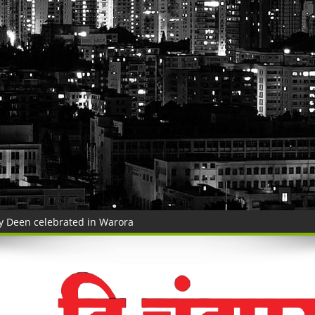
 ३५ गोवंशांची सुटका; २२.३५ लाखांचा मुद्देमाल जप्त
ंचा वृक्षसंवर्धनाचा प्रेरणादायी संकल्प
ुगाऱ्यांना अटक!
a Police's explosive action!
! भद्रावती पोलिसांनी रेकॉर्डवरील आरोपीला सुमठाण्यातून ठोकल्या बेड्या; ९,३००