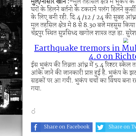
मुल/नासीर खान :-
मुल तहसिल क्षत्र मे भुकंप
मनसेच्या तालुका अध्यक्षा कल्पना पोतर्लावार यांन
घरों के हिलने बर्तनो के टकराने पलंग हिलने कुर्
वरोरा येथे कारगिल विजयदीन साजरा Kargil 
के लिए बनी रही. दि.4 /12 / 24 की सुबह आंध्
मुल तहसिल क्षेत्र मे 8 से 8.30 बजे महसुस किया
चंद्रपुर स्थित सुप्रसिध्द खगोल शास्त्र तज्ञ डा. सुर
Earthquake tremors in Mul 
4.0 on Richt
ईस भुकंप की तिव्रता आंध्र में 5.4 रिश्टर स्केल 
आंके जाने की जानकारी प्राप्त हुई है. भुकंप क
सडकों पर आ गयी. भुकंप चर्चा का विषय बना रह
गया.
ं
Share on Facebook
Share on Tw