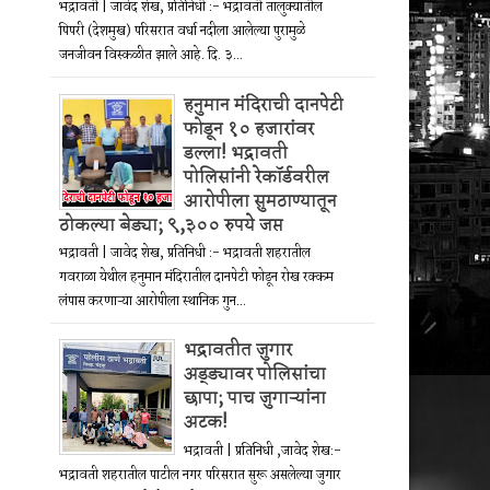
भद्रावती | जावेद शेख, प्रतिनिधी :- भद्रावती तालुक्यातील
पिपरी (देशमुख) परिसरात वर्धा नदीला आलेल्या पुरामुळे
जनजीवन विस्कळीत झाले आहे. दि. ३...
हनुमान मंदिराची दानपेटी
फोडून १० हजारांवर
डल्ला! भद्रावती
पोलिसांनी रेकॉर्डवरील
आरोपीला सुमठाण्यातून
ठोकल्या बेड्या; ९,३०० रुपये जप्त
भद्रावती | जावेद शेख, प्रतिनिधी :- भद्रावती शहरातील
गवराळा येथील हनुमान मंदिरातील दानपेटी फोडून रोख रक्कम
लंपास करणाऱ्या आरोपीला स्थानिक गुन...
भद्रावतीत जुगार
अड्ड्यावर पोलिसांचा
छापा; पाच जुगाऱ्यांना
अटक!
भद्रावती | प्रतिनिधी ,जावेद शेख:-
भद्रावती शहरातील पाटील नगर परिसरात सुरू असलेल्या जुगार