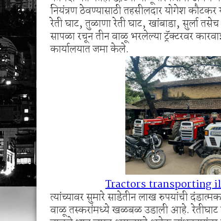
नियंत्रण ठेवण्यासाठी तहसीलदार योगेश कौटकर या
टॉवर टेकडीच्या जंगलात रंगला जुगाराचा डाव; रामनग
रेती घाट, तुळाणा रेती घाट, खांबाडा, सुर्ला तसेच
सापळा रचून तीन वाळू भरलेल्या ट्रॅक्टरवर कार
कार्यालयात जमा केले.
Tractors transporting i
त्यांच्यावर सुमारे साडेतीन लाख रुपयांची दंडा
वाळू तस्करांमध्ये खळबळ उडाली आहे. रेतीघाट