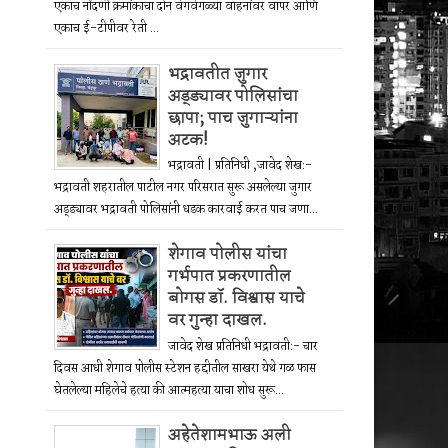
एकाच नोंदणी क्रमांकाचा दोन वेगवेगळ्या वाहनांवर वापर आणि
एकाच ई-टीपीवर रेती ...
भद्रावतीत जुगार
अड्ड्यावर पोलिसांचा
छापा; पाच जुगाऱ्यांना
अटक!
भद्रावती | प्रतिनिधी ,जावेद शेख:-
भद्रावती शहरातील पाटील नगर परिसरात सुरू असलेल्या जुगार
अड्ड्यावर भद्रावती पोलिसांनी धडक कारवाई करत पाच जणा...
शेगाव पोलीस यांचा
गर्भपात प्रकरणातील
बोगस डॉ. विश्वास याचे
वर गुन्हा दाखल.
जावेद शेख प्रतिनिधी भद्रावती:- चार
दिवस आधी शेगाव पोलीस स्टेशन हद्दीतील साखरा येथे गळ फास
घेतलेल्या महिलेचे हत्या की आत्महत्या याचा शोध सुरू...
अहेतेशामभाऊ अली