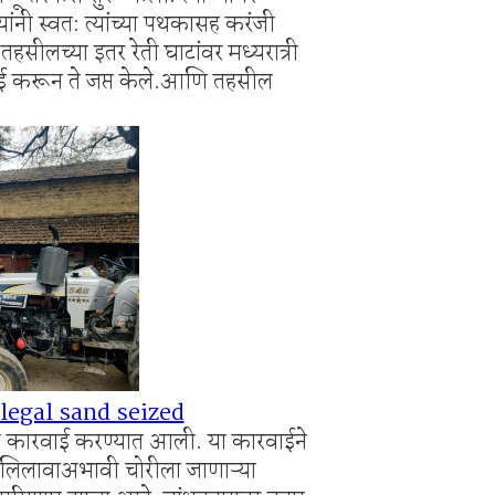
ंनी स्वत: त्यांच्या पथकासह करंजी
र पोलिसांचा ‘सर्जिकल स्ट्राईक’!
 तहसीलच्या इतर रेती घाटांवर मध्यरात्री
वाई करून ते जप्त केले.आणि तहसील
llegal sand seized
त्मक कारवाई करण्यात आली. या कारवाईने
 लिलावाअभावी चोरीला जाणाऱ्या