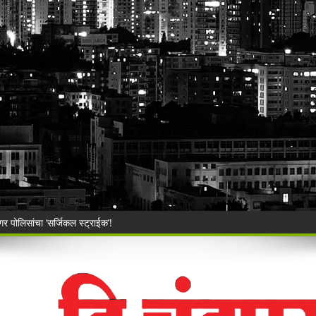
ार्थी अडचणीतग्राहक पंचायत महाराष्ट्र, सिंदेवाही कडे तक्रारींचा व ओघ
ाहनचालक ताब्यात, पालकांना समज देऊन वाहने सुपूर्द
ंची रेती!
िश्वास याचे वर गुन्हा दाखल.
ी बेकायदेशीर ऑनलाइन लॉटरीविरोधात पोलिसांना निवेदन