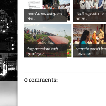
अम्मा चौक स्मारकाची पुरातत्त्व
जिवती तालुक्यातील १४ गा
विभा...
सीमांक...
चिमूर आगाराची बस पलटी
भद्रावतीत छत्रपती शिव
झाल्याने एक ठ...
महाराज महा...
0 comments: