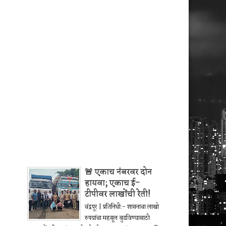
🚨 एकाच नंबरवर दोन
हायवा; एकाच ई-
टीपीवर लाखोंची रेती!
चंद्रपूर | प्रतिनिधी:- शासनाचा लाखो
रुपयांचा महसूल बुडविण्यासाठी