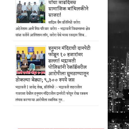
यांचा वाढदिवस
सामाजिक बांधिलकीने
साजरा!
सादिक थैम प्रतिनिधी वरोरा:
अहेतेशाम अली मित्र परिवार वरोरा - भद्रावती विधानसभा क्षेत्र
यांचा वतीने आलिशान लॉन, वरोरा येथे भव्य रक्तदान शिब...
हनुमान मंदिराची दानपेटी
फोडून १० हजारांवर
डल्ला! भद्रावती
पोलिसांनी रेकॉर्डवरील
आरोपीला सुमठाण्यातून
ठोकल्या बेड्या; ९,३०० रुपये जप्त
भद्रावती | जावेद शेख, प्रतिनिधी :- भद्रावती शहरातील
गवराळा येथील हनुमान मंदिरातील दानपेटी फोडून रोख रक्कम
लंपास करणाऱ्या आरोपीला स्थानिक गुन...