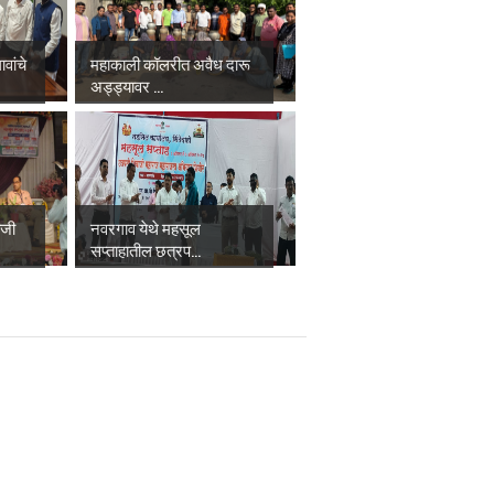
वांचे
महाकाली कॉलरीत अवैध दारू
अड्ड्यावर ...
ाजी
नवरगाव येथे महसूल
सप्ताहातील छत्रप...