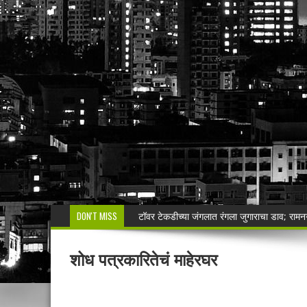
DON'T MISS
रेशनमधील गव्हाऐवजी मका; दळून मिळत नसल्याने लाभ
सिंदेवाही पोलिसांची धडक कारवाई; २५ अल्पवयीन व
शोध पत्रकारितेचं माहेरघर
🚨 एकाच नंबरवर दोन हायवा; एकाच ई-टीपीवर लाखो
शेगाव पोलीस यांचा गर्भपात प्रकरणातील बोगस डॉ. व
मनसेच्या तालुका अध्यक्षा कल्पना पोतर्लावार यांन