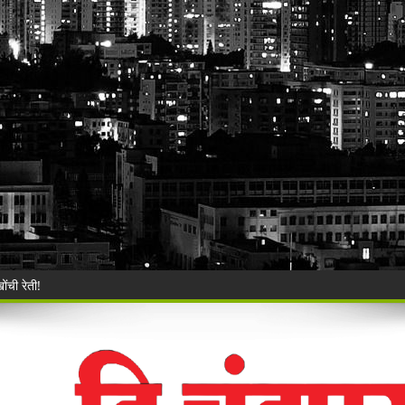
िश्वास याचे वर गुन्हा दाखल.
ी बेकायदेशीर ऑनलाइन लॉटरीविरोधात पोलिसांना निवेदन
Vijay Deen celebrated in Warora
 ३५ गोवंशांची सुटका; २२.३५ लाखांचा मुद्देमाल जप्त
ंचा वृक्षसंवर्धनाचा प्रेरणादायी संकल्प