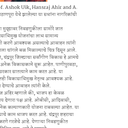
of. Ashok Uik, Hansraj Ahir and A.
ूरा येथे झालेल्या या सभांना नागरिकांची
या मुद्द्यावर निवडणुकीला सामोरे जात
विकासाभिमुख योजनांचा लाभ सामान्य
िजयी करणे आवश्यक असल्याचे आवाहन त्यांनी
चाराला चांगले बळ मिळाल्याचे चित्र दिसून आले.
ंद्रपूर जिल्ह्याचा सर्वांगीण विकास हे आमचे
मातून अनेक विकासकामे सुरू आहेत. पाणीपुरवठा,
र सरकार सातत्याने काम करत आहे. या
तही विकासाभिमुख नेतृत्व आवश्यक आहे.
न देण्याचे आवाहन त्यांनी केले.
राज अहिर म्हणाले की, भाजप हा केवळ
याय देणारा पक्ष आहे. ओबीसी, आदिवासी,
 अनेक कल्याणकारी योजना राबवल्या आहेत. या
ाचे काम भाजप करत आहे. चंद्रपूर शहराचा
रणे गरजेचे आहे. येणाऱ्या निवडणुकीत