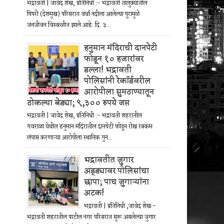
भद्रावती | जावेद शेख, प्रतिनिधी :- भद्रावती तालुक्यातील
पिपरी (देशमुख) परिसरात वर्धा नदीला आलेल्या पुरामुळे
जनजीवन विस्कळीत झाले आहे. दि. ३...
हनुमान मंदिराची दानपेटी
फोडून १० हजारांवर
डल्ला! भद्रावती
पोलिसांनी रेकॉर्डवरील
आरोपीला सुमठाण्यातून
ठोकल्या बेड्या; ९,३०० रुपये जप्त
भद्रावती | जावेद शेख, प्रतिनिधी :- भद्रावती शहरातील
गवराळा येथील हनुमान मंदिरातील दानपेटी फोडून रोख रक्कम
लंपास करणाऱ्या आरोपीला स्थानिक गुन...
भद्रावतीत जुगार
अड्ड्यावर पोलिसांचा
छापा; पाच जुगाऱ्यांना
अटक!
भद्रावती | प्रतिनिधी ,जावेद शेख:-
भद्रावती शहरातील पाटील नगर परिसरात सुरू असलेल्या जुगार