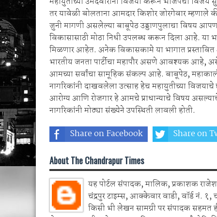
महायुतीच्या उमेदवारांना विजयी करून भाजपचा विजय सुनि
तर यावेळी बोलताना आमदार किशोर जोरगेवार म्हणाले क
जुनी मागणी असलेल्या बाबूपेठ उड्डाणपुलाचा विषय आपण 
विकासासाठी मोठा निधी उपलब्ध करून दिला आहे. या भाग
मिळणार आहेत. अनेक विकासकामे या भागात प्रस्तावित अस
भारतीय जनता पार्टीचा महापौर असणे आवश्यक आहे, असे त्
आमच्या सर्वांचा सामूहिक संकल्प आहे. बाबूपेठ, महाका
नागरिकांनी दाखवलेला उत्साह हेच महायुतीच्या विजयाचे द्यो
आरोग्य आणि रोजगार हे आमचे प्राधान्याचे विषय असल्याचेही 
नागरिकांनी मोठ्या संख्येने उपस्थिती लावली होती.
Share on Facebook
Share on Tw
About The Chandrapur Times
यह पोर्टल संपादक, मालिक, प्रकाशक राजेश 
चंद्रपुर टाइम्स, आक्केवार वाडी, वॉर्ड नं. १, 
किसी भी लेखन सामग्री पर संपादक सहमत 