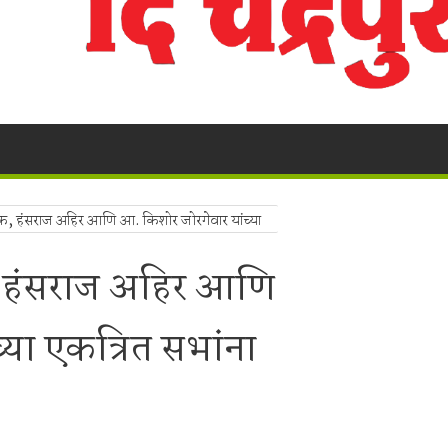
ुगाऱ्यांना अटक!
a Police's explosive action!
! भद्रावती पोलिसांनी रेकॉर्डवरील आरोपीला सुमठाण्यातून ठोकल्या बेड्या; ९,३००
लंबित सौंदर्यीकरणाच्या कामावरून पुन्हा वाद
 बंद; पाच फूट पाण्यात पूल, शेती पाण्याखाली
ईक, हंसराज अहिर आणि आ. किशोर जोरगेवार यांच्या
ालयाच्या ग्रामीण कोट्यातून प्रवेश; सर्वोच्च न्यायालयाचा ऐतिहासिक निर्णय.
, हंसराज अहिर आणि
ा,शेतकऱ्याचे नुकसान.
ाखांची विदेशी दारू व स्विफ्ट कार जप्त, चालक पसार
्या एकत्रित सभांना
र मोठा प्रहार!
लक ताब्यात; भद्रावती पोलिसांची धडक कारवाई
ांजा विक्रेत्याच्या घरावर मध्यरात्री धडक; १.१९३ किलो गांजा जप्त, आरोपीला