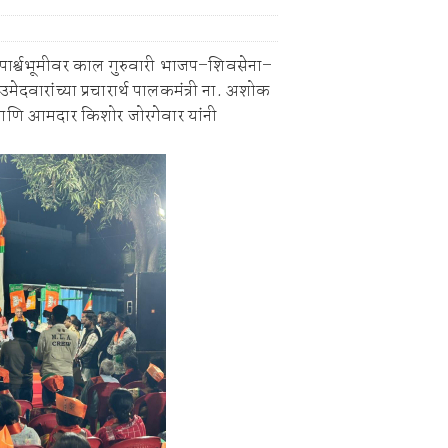
स्पर्धेत चंद्रपूरच्या खेळाडूंनी मारली बाजी; पटकावली विविध पदके!
ंची रेती!
पार्श्वभूमीवर काल गुरुवारी भाजप–शिवसेना–
ेदवारांच्या प्रचारार्थ पालकमंत्री ना. अशोक
 आणि आमदार किशोर जोरगेवार यांनी