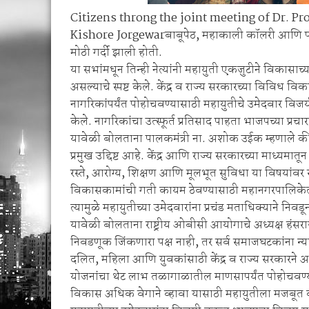
Citizens throng the joint meeting of Dr. Pr
Kishore Jorgewarबाबूपेठ, महाकाली कॉलरी आणि पठाणप
मोठी गर्दी झाली होती.
या सभांमधून तिन्ही नेत्यांनी महायुती एकजुटीने विकासाच्
असल्याचे स्पष्ट केले. केंद्र व राज्य सरकारच्या विविध 
नागरिकांपर्यंत पोहोचवण्यासाठी महायुतीचे उमेदवार व
केले. नागरिकांचा उत्स्फूर्त प्रतिसाद पाहता भाजपच्या प्र
यावेळी बोलताना पालकमंत्री ना. अशोक उईक म्हणाले की, च
प्रमुख उद्दिष्ट आहे. केंद्र आणि राज्य सरकारच्या माध्य
रस्ते, आरोग्य, शिक्षण आणि मूलभूत सुविधा या विषयांव
विकासकामांची गती कायम ठेवण्यासाठी महानगरपालिके
त्यामुळे महायुतीच्या उमेदवारांना प्रचंड मताधिक्याने निवडू
यावेळी बोलताना राष्ट्रीय ओबीसी आयोगाचे अध्यक्ष हंस
निवडणूक जिंकणारा पक्ष नाही, तर सर्व समाजघटकांना न्
दलित, महिला आणि युवकांसाठी केंद्र व राज्य सरकारने
योजनांचा थेट लाभ तळागाळातील माणसापर्यंत पोहोचवण्य
विकास अधिक वेगाने व्हावा यासाठी महायुतीला मजबूत क