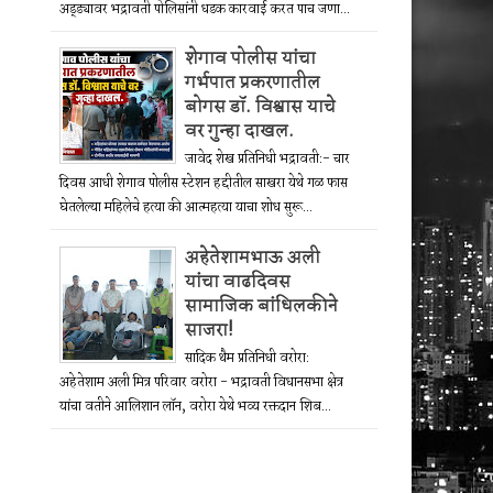
अड्ड्यावर भद्रावती पोलिसांनी धडक कारवाई करत पाच जणा...
शेगाव पोलीस यांचा
गर्भपात प्रकरणातील
बोगस डॉ. विश्वास याचे
वर गुन्हा दाखल.
जावेद शेख प्रतिनिधी भद्रावती:- चार
दिवस आधी शेगाव पोलीस स्टेशन हद्दीतील साखरा येथे गळ फास
घेतलेल्या महिलेचे हत्या की आत्महत्या याचा शोध सुरू...
अहेतेशामभाऊ अली
यांचा वाढदिवस
सामाजिक बांधिलकीने
साजरा!
सादिक थैम प्रतिनिधी वरोरा:
अहेतेशाम अली मित्र परिवार वरोरा - भद्रावती विधानसभा क्षेत्र
यांचा वतीने आलिशान लॉन, वरोरा येथे भव्य रक्तदान शिब...