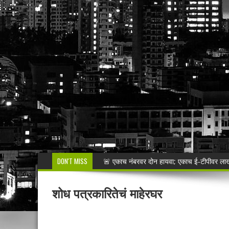
DON'T MISS
शेगाव पोलीस यांचा गर्भपात प्रकरणातील बोगस डॉ. व
मनसेच्या तालुका अध्यक्षा कल्पना पोतर्लावार यांन
शोध पत्रकारितेचं माहेरघर
वरोरा येथे कारगिल विजयदीन साजरा Kargil 
🚨 धडाकेबाज कारवाई! LCBच्या थरारक पाठलागानंतर
वाढदिवसाचा आनंद हिरवाईला अर्पण; रुपेश कुतरमारे या