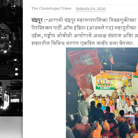
बारामती येथे पहिल्या राज्यस्तरीय स्केटिंग मॅरेथॉन 
The Chandrapur Times
January 09, 2026
🚨 एकाच नंबरवर दोन हायवा; एकाच ई-टीपीवर लाखो
चंद्रपूर :-
आगामी चंद्रपूर महानगरपालिका निवडणुकीच्या 
रिपब्लिकन पार्टी ऑफ इंडिया (आठवले गट) महायुतीच्या उम
उईक, राष्ट्रीय ओबीसी आयोगाचे अध्यक्ष हंसराज अहिर
शहरातील विविध भागांत एकत्रित जाहीर सभा घेतल्या.