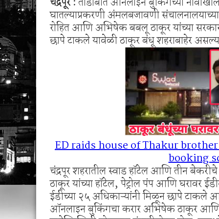
चंद्रपूर :
ताडोबात ऑनलाइन बुकिंगच्या नावाखाली
बेड्या ठोकल्या
घातल्याप्रकरणी अंमलबजावणी संचालनालयाच्य
सिंदेवाही पोलिसांची धडक कारवाई; २५ अल्पवयीन व
रोहित आणि अभिषेक बबलू ठाकूर यांच्या सरका
छापे टाकले यावेळी ठाकूर बंधू शहराबाहेर असल्य
ED raids house of Thakur brother
booking 
चंद्रपूर शहरातील स्वाड हॉटेल आणि तीन बेकर
ठाकूर यांच्या हॉटेल, पेट्रोल पंप आणि घरावर ईड
ईडीच्या २५ अधिकाऱ्यांनी मिळून छापे टाकले आहे
ऑनलाइन बुकिंगचा करार अभिषेक ठाकूर आणि रोहि