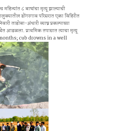
ाच महिन्यांत ८ बाघांचा मृत्यू झाल्याची
लंबित सौंदर्यीकरणाच्या कामावरून पुन्हा वाद
लुक्यातील डोंगरगाव परिसरात एका विहिरीत
वारी ताडोबा-अंधारी व्याघ्र प्रकल्पाच्या
ेत आढळला. प्राथमिक तपासात त्याचा मृत्यू
n 5 months; cub drowns in a well