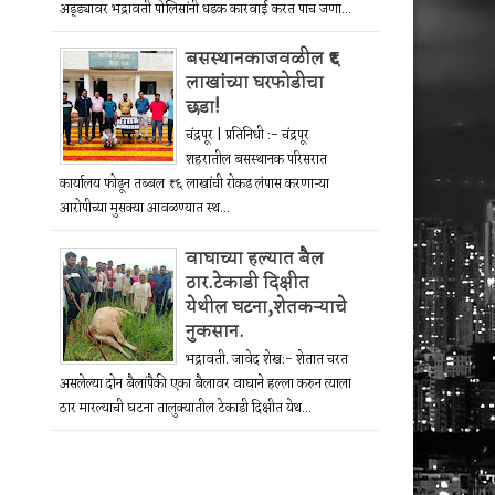
अड्ड्यावर भद्रावती पोलिसांनी धडक कारवाई करत पाच जणा...
बसस्थानकाजवळील ₹६
लाखांच्या घरफोडीचा
छडा!
चंद्रपूर | प्रतिनिधी :- चंद्रपूर
शहरातील बसस्थानक परिसरात
कार्यालय फोडून तब्बल ₹६ लाखांची रोकड लंपास करणाऱ्या
आरोपीच्या मुसक्या आवळण्यात स्थ...
वाघाच्या हल्यात बैल
ठार.टेकाडी दिक्षीत
येथील घटना,शेतकऱ्याचे
नुकसान.
भद्रावती. जावेद शेख:- शेतात चरत
असलेल्या दोन बैलांपैकी एका बैलावर वाघाने हल्ला करुन त्याला
ठार मारल्याची घटना तालुक्यातील टेकाडी दिक्षीत येथ...