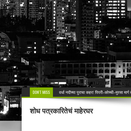
DON'T MISS
वर्धा नदीच्या पुराचा कहर! पिपरी–कोच्ची–मुरसा मार्ग
बसस्थानकाजवळील ₹६ लाखांच्या घरफोडीचा छडा!
शोध पत्रकारितेचं माहेरघर
वीरूर पोलिसांचा गौ तस्करीवर ‘सर्जिकल स्ट्राईक’!
नगरपंचायत क्षेत्रातील विद्यार्थ्यांनाही नवोदय विद्य
वाघाच्या हल्यात बैल ठार.टेकाडी दिक्षीत येथील घटन