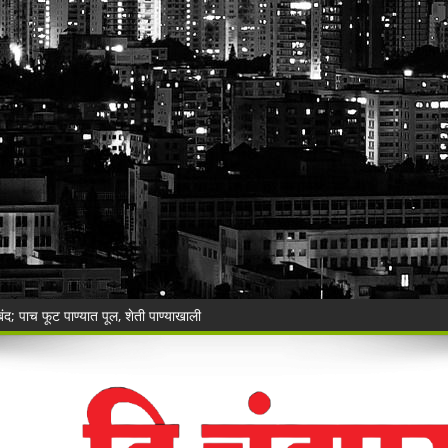
 बंद; पाच फूट पाण्यात पूल, शेती पाण्याखाली
ालयाच्या ग्रामीण कोट्यातून प्रवेश; सर्वोच्च न्यायालयाचा ऐतिहासिक निर्णय.
ा,शेतकऱ्याचे नुकसान.