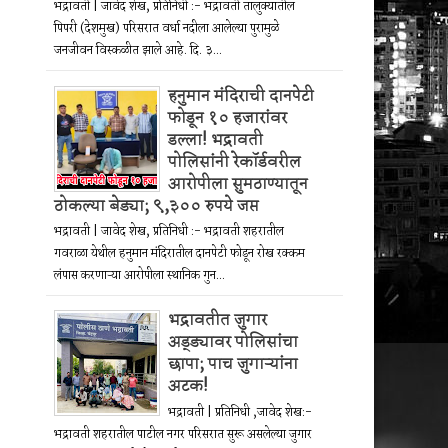
भद्रावती | जावेद शेख, प्रतिनिधी :- भद्रावती तालुक्यातील
पिपरी (देशमुख) परिसरात वर्धा नदीला आलेल्या पुरामुळे
जनजीवन विस्कळीत झाले आहे. दि. ३...
हनुमान मंदिराची दानपेटी
फोडून १० हजारांवर
डल्ला! भद्रावती
पोलिसांनी रेकॉर्डवरील
आरोपीला सुमठाण्यातून
ठोकल्या बेड्या; ९,३०० रुपये जप्त
भद्रावती | जावेद शेख, प्रतिनिधी :- भद्रावती शहरातील
गवराळा येथील हनुमान मंदिरातील दानपेटी फोडून रोख रक्कम
लंपास करणाऱ्या आरोपीला स्थानिक गुन...
भद्रावतीत जुगार
अड्ड्यावर पोलिसांचा
छापा; पाच जुगाऱ्यांना
अटक!
भद्रावती | प्रतिनिधी ,जावेद शेख:-
भद्रावती शहरातील पाटील नगर परिसरात सुरू असलेल्या जुगार