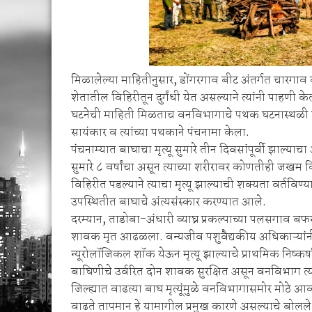
मिळालेल्या माहितीनुसार, डोंगरगाव बीट अंतर्गत चारगाव ब
शेतातील विहिरीतून दुर्गंधी येत असल्याने त्यांनी पाहणी
घटनेची माहिती मिळताच वनविभागाचे पथक घटनास्थळी दा
सायंकार व त्यांच्या पथकाने पंचनामा केला.
पंचनाम्यात बाघाचा मृत्यू सुमारे तीन दिवसांपूर्वी झाल्य
सुमारे ८ वर्षांचा असून त्याच्या शरीरावर कोणतीही ज
विहिरीत पडल्याने त्याचा मृत्यू झाल्याची शक्यता वर्तविण्य
उपस्थितीत बाघाचे अंत्यसंस्कार करण्यात आले.
दरम्यान, ताडोबा-अंधारी व्याघ्र प्रकल्पाच्या पलसगाव बफर 
शावक मृत आढळला. वन्यजीव पशुवैद्यकीय अधिकाऱ्यांनी 
न्यूरोलॉजिकल शॉक येऊन मृत्यू झाल्याचे प्राथमिक निष्क
बाघिणीचे उर्वरित दोन शावक सुरक्षित असून वनविभाग त्या
जिल्ह्यात वाढत्या बाघ मृत्यूंमुळे वनविभागासमोर मोठे आव
वाढते तापमान हे यामागील प्रमुख कारणे असल्याचे बोलल