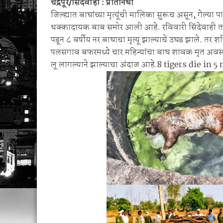
चंद्रपूर/सिंदेवाही : प्रतिनिधी
रुपये जप्त
जिल्ह्यात बाघांच्या मृत्यूंची मालिका सुरूच असून, गेल्या प
अखेर नगर परिषद प्रशासन नमले; ९ महिन्यांपासून प्र
धक्कादायक बाब समोर आली आहे. रविवारी सिंदेवाही ता
पडून ८ वर्षीय नर बाघाचा मृत्यू झाल्याचे उघड झाले. तर शनि
पलसगाव बफरमध्ये चार महिन्यांचा बाघ शावक मृत अवस्थ
लू लागल्याने झाल्याचा अंदाज आहे.8 tigers die i