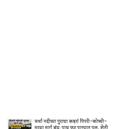
वर्धा नदीच्या पुराचा कहर! पिपरी–कोच्ची–
मुरसा मार्ग बंद; पाच फूट पाण्यात पूल, शेती