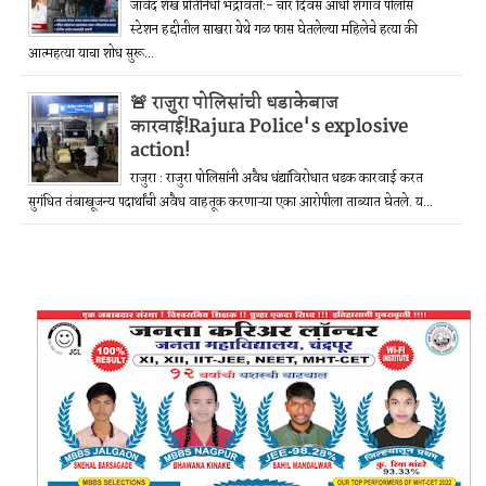
जावेद शेख प्रतिनिधी भद्रावती:- चार दिवस आधी शेगाव पोलीस
स्टेशन हद्दीतील साखरा येथे गळ फास घेतलेल्या महिलेचे हत्या की
आत्महत्या याचा शोध सुरू...
🚨 राजुरा पोलिसांची धडाकेबाज
कारवाई!Rajura Police's explosive
action!
राजुरा : राजुरा पोलिसांनी अवैध धंद्यांविरोधात धडक कारवाई करत
सुगंधित तंबाखूजन्य पदार्थांची अवैध वाहतूक करणाऱ्या एका आरोपीला ताब्यात घेतले. य...