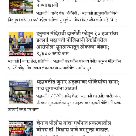
पाण्याखाली
भद्रावती | जावेद शेख, प्रतिनिधी :- भद्रावती तालुक्यातील पिपरी
(देशमुख) परिसरात वर्धा नदीला आलेल्या पुरामुळे जनजीवन विस्कळीत झाले आहे. दि. ३...
हनुमान मंदिराची दानपेटी फोडून १० हजारांवर
डल्ला! भद्रावती पोलिसांनी रेकॉर्डवरील
आरोपीला सुमठाण्यातून ठोकल्या बेड्या;
९,३०० रुपये जप्त
भद्रावती | जावेद शेख, प्रतिनिधी :- भद्रावती शहरातील गवराळा येथील हनुमान मंदिरातील
दानपेटी फोडून रोख रक्कम लंपास करणाऱ्या आरोपीला स्थानिक गुन...
भद्रावतीत जुगार अड्ड्यावर पोलिसांचा छापा;
पाच जुगाऱ्यांना अटक!
भद्रावती | प्रतिनिधी ,जावेद शेख:- भद्रावती शहरातील पाटील नगर
परिसरात सुरू असलेल्या जुगार अड्ड्यावर भद्रावती पोलिसांनी धडक
कारवाई करत पाच जणा...
शेगाव पोलीस यांचा गर्भपात प्रकरणातील
बोगस डॉ. विश्वास याचे वर गुन्हा दाखल.