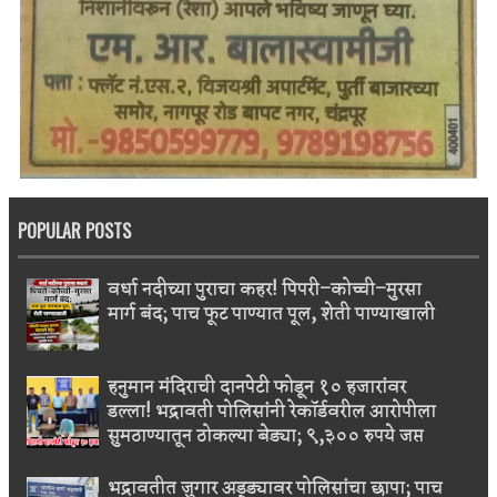
POPULAR POSTS
वर्धा नदीच्या पुराचा कहर! पिपरी–कोच्ची–मुरसा
मार्ग बंद; पाच फूट पाण्यात पूल, शेती पाण्याखाली
हनुमान मंदिराची दानपेटी फोडून १० हजारांवर
डल्ला! भद्रावती पोलिसांनी रेकॉर्डवरील आरोपीला
सुमठाण्यातून ठोकल्या बेड्या; ९,३०० रुपये जप्त
भद्रावतीत जुगार अड्ड्यावर पोलिसांचा छापा; पाच