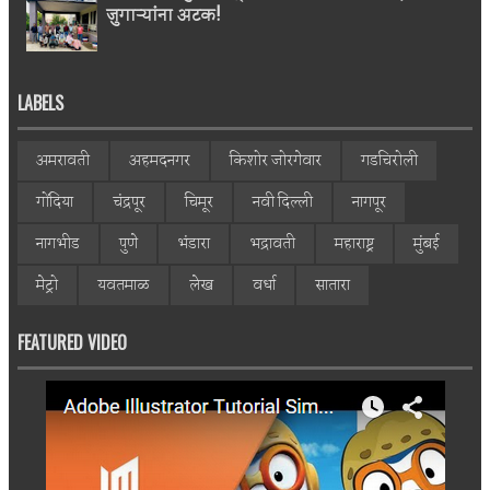
जुगाऱ्यांना अटक!
LABELS
अमरावती
अहमदनगर
किशोर जोरगेवार
गडचिरोली
गोंदिया
चंद्रपूर
चिमूर
नवी दिल्ली
नागपूर
नागभीड
पुणे
भंडारा
भद्रावती
महाराष्ट्र
मुंबई
मेट्रो
यवतमाळ
लेख
वर्धा
सातारा
FEATURED VIDEO