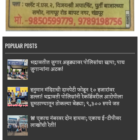
POPULAR POSTS
भद्रावतीत जुगार अड्ड्यावर पोलिसांचा छापा; पाच
जुगाऱ्यांना अटक!
हनुमान मंदिराची दानपेटी फोडून १० हजारांवर
डल्ला! भद्रावती पोलिसांनी रेकॉर्डवरील आरोपीला
सुमठाण्यातून ठोकल्या बेड्या; ९,३०० रुपये जप्त
🚨 एकाच नंबरवर दोन हायवा; एकाच ई-टीपीवर
लाखोंची रेती!