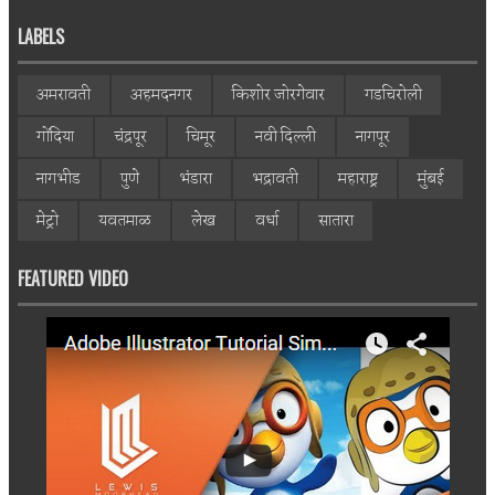
LABELS
अमरावती
अहमदनगर
किशोर जोरगेवार
गडचिरोली
गोंदिया
चंद्रपूर
चिमूर
नवी दिल्ली
नागपूर
नागभीड
पुणे
भंडारा
भद्रावती
महाराष्ट्र
मुंबई
मेट्रो
यवतमाळ
लेख
वर्धा
सातारा
FEATURED VIDEO