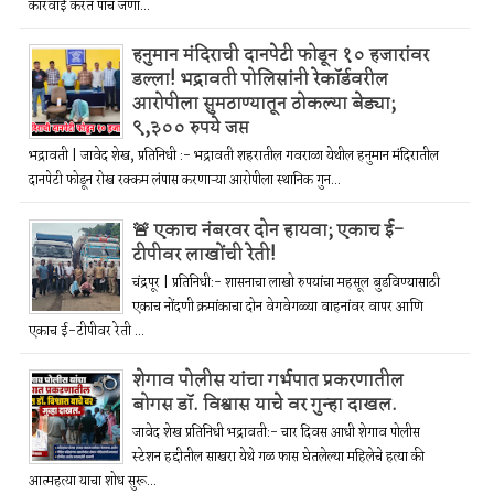
कारवाई करत पाच जणा...
हनुमान मंदिराची दानपेटी फोडून १० हजारांवर
डल्ला! भद्रावती पोलिसांनी रेकॉर्डवरील
आरोपीला सुमठाण्यातून ठोकल्या बेड्या;
९,३०० रुपये जप्त
भद्रावती | जावेद शेख, प्रतिनिधी :- भद्रावती शहरातील गवराळा येथील हनुमान मंदिरातील
दानपेटी फोडून रोख रक्कम लंपास करणाऱ्या आरोपीला स्थानिक गुन...
🚨 एकाच नंबरवर दोन हायवा; एकाच ई-
टीपीवर लाखोंची रेती!
चंद्रपूर | प्रतिनिधी:- शासनाचा लाखो रुपयांचा महसूल बुडविण्यासाठी
एकाच नोंदणी क्रमांकाचा दोन वेगवेगळ्या वाहनांवर वापर आणि
एकाच ई-टीपीवर रेती ...
शेगाव पोलीस यांचा गर्भपात प्रकरणातील
बोगस डॉ. विश्वास याचे वर गुन्हा दाखल.
जावेद शेख प्रतिनिधी भद्रावती:- चार दिवस आधी शेगाव पोलीस
स्टेशन हद्दीतील साखरा येथे गळ फास घेतलेल्या महिलेचे हत्या की
आत्महत्या याचा शोध सुरू...