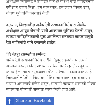
अधीक्षक कातकडे व ठाणेदार योगेश्वर पारधी यांचे मार्गदर्शनात
एपीआय संजय मिश्रा, प्रेम बावनकर, हवालदार विजय उपरे,
योगेश घुगे यांनी कारवाई केली
दरम्यान, जिल्ह्यातील अवैध रेती उत्खननाविरोधात पोलीस
अधीक्षक आयुष नोपाणी यांनी आक्रमक भूमिका घेतली असून,
त्यांच्या मार्गदर्शनाखाली सुरू असलेल्या सततच्या कारवायांमुळे
रेती माफियांचे धाबे दणाणले आहेत.
‘दि चंद्रपूर टाइम्स’चा इम्पॅक्ट:
अवैध रेती उत्खननाविरोधात ‘दि चंद्रपूर टाइम्स’ने सातत्याने
आवाज उठवल्यानंतर प्रशासन अधिक सतर्क झाले असून, या
कारवाईला त्या पाठपुराव्याचा मोठा परिणाम मानला जात आहे.
जिल्ह्यातील रेती माफियांवर पोलिसांचा वाढता दबाव कायम
राहणार असल्याचे संकेत असून, आगामी काळात आणखी मोठ्या
कारवाया होण्याची शक्यता व्यक्त केली जात आहे.
Share on Facebook