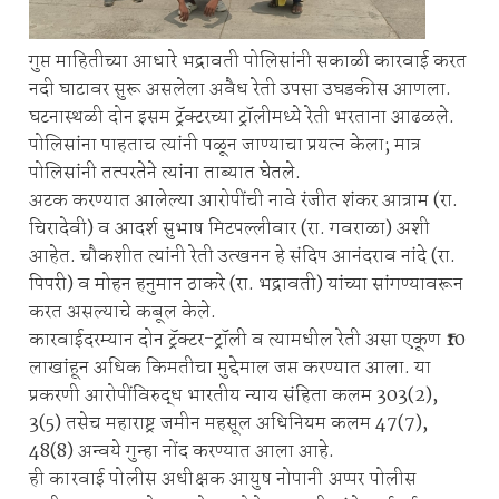
गुप्त माहितीच्या आधारे भद्रावती पोलिसांनी सकाळी कारवाई करत
नदी घाटावर सुरू असलेला अवैध रेती उपसा उघडकीस आणला.
घटनास्थळी दोन इसम ट्रॅक्टरच्या ट्रॉलीमध्ये रेती भरताना आढळले.
पोलिसांना पाहताच त्यांनी पळून जाण्याचा प्रयत्न केला; मात्र
पोलिसांनी तत्परतेने त्यांना ताब्यात घेतले.
अटक करण्यात आलेल्या आरोपींची नावे रंजीत शंकर आत्राम (रा.
चिरादेवी) व आदर्श सुभाष मिटपल्लीवार (रा. गवराळा) अशी
आहेत. चौकशीत त्यांनी रेती उत्खनन हे संदिप आनंदराव नांदे (रा.
पिपरी) व मोहन हनुमान ठाकरे (रा. भद्रावती) यांच्या सांगण्यावरून
करत असल्याचे कबूल केले.
कारवाईदरम्यान दोन ट्रॅक्टर-ट्रॉली व त्यामधील रेती असा एकूण ₹10
लाखांहून अधिक किमतीचा मुद्देमाल जप्त करण्यात आला. या
प्रकरणी आरोपींविरुद्ध भारतीय न्याय संहिता कलम 303(2),
3(5) तसेच महाराष्ट्र जमीन महसूल अधिनियम कलम 47(7),
48(8) अन्वये गुन्हा नोंद करण्यात आला आहे.
ही कारवाई पोलीस अधीक्षक आयुष नोपानी अप्पर पोलीस