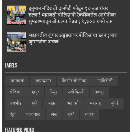
हनुमान मंदिराची दानपेटी फोडून १० हजारांवर
डल्ला! भद्रावती पोलिसांनी रेकॉर्डवरील आरोपीला
सुमठाण्यातून ठोकल्या बेड्या; ९,३०० रुपये जप्त
भद्रावतीत जुगार अड्ड्यावर पोलिसांचा छापा; पाच
जुगाऱ्यांना अटक!
LABELS
अमरावती
अहमदनगर
किशोर जोरगेवार
गडचिरोली
गोंदिया
चंद्रपूर
चिमूर
नवी दिल्ली
नागपूर
नागभीड
पुणे
भंडारा
भद्रावती
महाराष्ट्र
मुंबई
मेट्रो
यवतमाळ
लेख
वर्धा
सातारा
FEATURED VIDEO