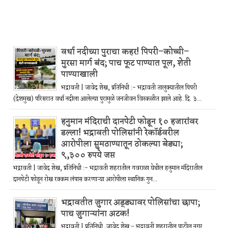
वर्धा नदीच्या पुराचा कहर! पिपरी–कोच्ची–
मुरसा मार्ग बंद; पाच फूट पाण्यात पूल, शेती
पाण्याखाली
भद्रावती | जावेद शेख, प्रतिनिधी :- भद्रावती तालुक्यातील पिपरी
(देशमुख) परिसरात वर्धा नदीला आलेल्या पुरामुळे जनजीवन विस्कळीत झाले आहे. दि. ३...
हनुमान मंदिराची दानपेटी फोडून १० हजारांवर
डल्ला! भद्रावती पोलिसांनी रेकॉर्डवरील
आरोपीला सुमठाण्यातून ठोकल्या बेड्या;
९,३०० रुपये जप्त
भद्रावती | जावेद शेख, प्रतिनिधी :- भद्रावती शहरातील गवराळा येथील हनुमान मंदिरातील
दानपेटी फोडून रोख रक्कम लंपास करणाऱ्या आरोपीला स्थानिक गुन...
भद्रावतीत जुगार अड्ड्यावर पोलिसांचा छापा;
पाच जुगाऱ्यांना अटक!
भद्रावती | प्रतिनिधी ,जावेद शेख:- भद्रावती शहरातील पाटील नगर