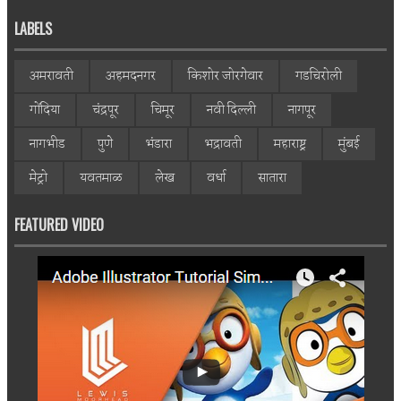
LABELS
अमरावती
अहमदनगर
किशोर जोरगेवार
गडचिरोली
गोंदिया
चंद्रपूर
चिमूर
नवी दिल्ली
नागपूर
नागभीड
पुणे
भंडारा
भद्रावती
महाराष्ट्र
मुंबई
मेट्रो
यवतमाळ
लेख
वर्धा
सातारा
FEATURED VIDEO