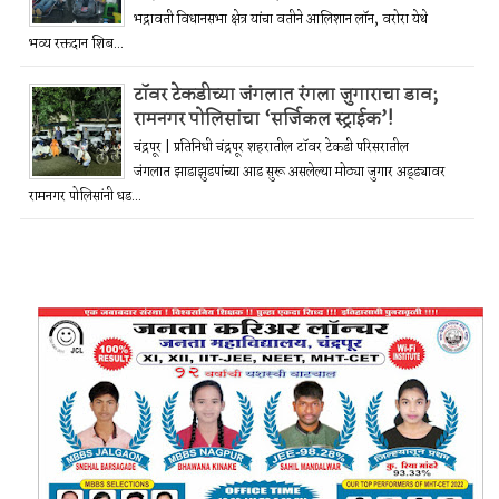
भद्रावती विधानसभा क्षेत्र यांचा वतीने आलिशान लॉन, वरोरा येथे
भव्य रक्तदान शिब...
टॉवर टेकडीच्या जंगलात रंगला जुगाराचा डाव;
रामनगर पोलिसांचा ‘सर्जिकल स्ट्राईक’!
चंद्रपूर | प्रतिनिधी चंद्रपूर शहरातील टॉवर टेकडी परिसरातील
जंगलात झाडाझुडपांच्या आड सुरू असलेल्या मोठ्या जुगार अड्ड्यावर
रामनगर पोलिसांनी धड...