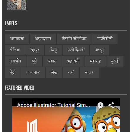
LABELS
अमरावती
अहमदनगर
किशोर जोरगेवार
गडचिरोली
गोंदिया
चंद्रपूर
चिमूर
नवी दिल्ली
नागपूर
नागभीड
पुणे
भंडारा
भद्रावती
महाराष्ट्र
मुंबई
मेट्रो
यवतमाळ
लेख
वर्धा
सातारा
FEATURED VIDEO