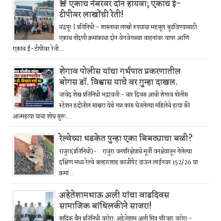
🚨 एकाच नंबरवर दोन हायवा; एकाच ई-
टीपीवर लाखोंची रेती!
चंद्रपूर | प्रतिनिधी:- शासनाचा लाखो रुपयांचा महसूल बुडविण्यासाठी
एकाच नोंदणी क्रमांकाचा दोन वेगवेगळ्या वाहनांवर वापर आणि
एकाच ई-टीपीवर रेती ...
शेगाव पोलीस यांचा गर्भपात प्रकरणातील
बोगस डॉ. विश्वास याचे वर गुन्हा दाखल.
जावेद शेख प्रतिनिधी भद्रावती:- चार दिवस आधी शेगाव पोलीस
स्टेशन हद्दीतील साखरा येथे गळ फास घेतलेल्या महिलेचे हत्या की
आत्महत्या याचा शोध सुरू...
रेल्वेच्या धडकेत पुन्हा एका बिबट्याचा बळी?
राजुरा(प्रतिनिधी)- राजुरा वनपरिक्षेत्राचे मूर्ती वनक्षेत्रातून गेलेल्या
दक्षिण मध्य रेल्वे बल्हारशाह काजीपेट डाऊन लाईनवर 152/26 या
क्रमां...
अहेतेशामभाऊ अली यांचा वाढदिवस
सामाजिक बांधिलकीने साजरा!
सादिक थैम प्रतिनिधी वरोरा: अहेतेशाम अली मित्र परिवार वरोरा -