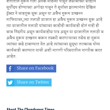
शेतातील मुरूम गेली अनेक महिन्या पासून जेसीबीच्या साह्याने
सूर्योदय होण्याच्या अगोदर पासुन ते सूर्यास्त झाल्यानंतर देखिल
ट्रॅक्टर ने वाहतूक सूरू असून या अवैध मुरूम उत्खनन
माफियावर,ज्या तलाठी साजात हा अवैध मुरूम उत्खनन सुरू आहे
त्या साजातील तलाठी यांच्यावर काहीही कार्यवाही होतं नाही ही
बाब निंदनीय असून कार्यवाहीस पात्र असून या साजातील तलाठी व
अवैध मुरूम उत्खनन करून तस्करी करणाऱ्यावर तसेच हा मुरूम
ज्यांच्या कडे टाकण्यात येत आहे त्यांच्यावर सुद्धा तात्काळ योग्य
कार्यवाही करण्यात यावी अशी मागणी परिसरातील नागरीक करत
आहेत.
Share on Facebook
Share on Twitter
Share on Whatsapp
About The Chandrapur Times