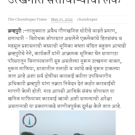
उत्खनात सत्ताधाऱ्याचा लेक
The Chandrapur Times
May 23, 2022
chandrapur
ब्रम्हपुरी :-
तालुक्यात अवैध गौणखनिज चोरीचे वाढते प्रमाण,
सत्ताधारी - विरोधक जोपासात असलेले एकमेकांचे हितसंबंध व
महसूल प्रशासनाची बघ्याची भूमिका बघता वंचित बहुजन आघाडी
ब्रम्हपुरीचे नेते, कार्यकर्ते यांनी आक्रमक भूमिका घेत सायगाटा
परिसरातून विनापरवानगी सुरु असलेल्या मुरूम उत्खनना बाबत,
मुरूम माफिया, साजातील तलाठी व ज्यांचे कडे मुरूम टाकल्या
जात आहे अशा सर्व दोषींवर कारवाई करीता उपविभागीय
अधिकारी ब्रम्हपुरी यांना तक्रार निवेदन देतं कठोर कारवाईची
मागणी केली होती. मात्र आपसी आथिर्क संबंध जोपासत या
खनिज माफियावर कारवाई व्हावी अशी सामन्याची अपेक्षा
असतानाही या प्रकरणाकडे जाणीवपूर्वक दुर्लक्ष केले जात आहे.