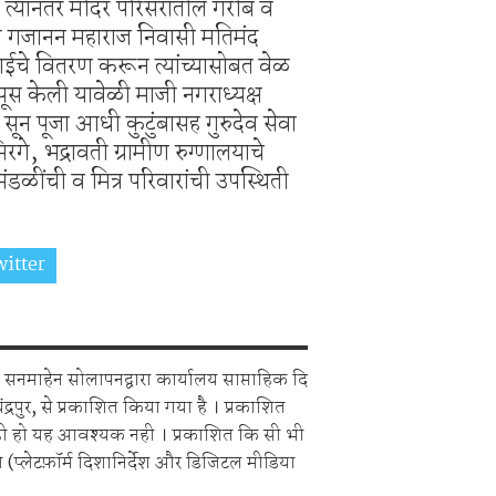
 त्यानंतर मंदिर परिसरातील गरीब व
 श्री गजानन महाराज निवासी मतिमंद
ठाईचे वितरण करून त्यांच्यासोबत वेळ
रपूस केली यावेळी माजी नगराध्यक्ष
 व सून पूजा आधी कुटुंबासह गुरुदेव सेवा
िरगे, भद्रावती ग्रामीण रुग्णालयाचे
ळींची व मित्र परिवारांची उपस्थिती
itter
Share on Whatsapp
सनमाहेन सोलापनद्वारा कार्यालय साप्ताहिक दि
चंद्रपुर, से प्रकाशित किया गया है । प्रकाशित
ही हो यह आवश्यक नही । प्रकाशित कि सी भी
 (प्लेटफ़ॉर्म दिशानिर्देश और डिजिटल मीडिया