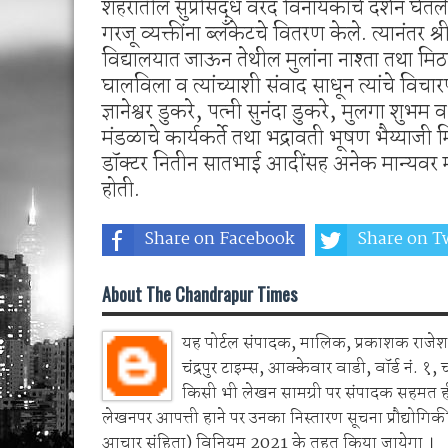
शहरातील सुप्रसिद्ध वरद विनायकाचे दर्शन घेतले
गरजू व्यक्तींना ब्लॅंकेटचे वितरण केले. त्यानंतर
विद्यालयात जाऊन तेथील मुलांना नाश्ता तथा मि
घालविला व त्यांच्याशी संवाद साधून त्यांचे विचा
ज्ञानेश्वर डुकरे, पत्नी सुनंदा डुकरे, मुलगा शुभम
मंडळाचे कार्यकर्ते तथा भद्रावती भूषण भैय्याजी म
डॉक्टर नितीन सातभाई आदींसह अनेक मान्यवर मंड
होती.
Share on Facebook
Share on Tw
About The Chandrapur Times
यह पोर्टल संपादक, मालिक, प्रकाशक राजेश 
चंद्रपुर टाइम्स, आक्केवार वाडी, वॉर्ड नं. १, 
किसी भी लेखन सामग्री पर संपादक सहमत 
लेखनपर आपत्ती हाने पर उनका निस्तारण सूचना प्रौद्योगिकी
आचार संहिता) विनियम 2021 के तहत किया जायेगा ।