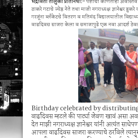
भद्रावती तालुका प्रतिनिधी:-
पैशाची कोणतीही अवास्तव
1 व 2 ऑगस्ट रोजी जिल्हास्तरीय कनिष्ठ गट अथलेट
ठाकरे गटाचे ज्येष्ठ नेते तथा माजी नगराध्यक्ष ज्ञानेश्वर
शेगाव पोलीस यांचा गर्भपात प्रकरणातील बोगस डॉ. व
गरजूंना ब्लॅंकेटचे वितरण व मतिमंद विद्यालयातील विद्या
वाढदिवस साजरा केला व समाजापुढे एक नवा आदर्श ठेव
Birthday celebrated by distributin
वाढदिवस म्हटले की पार्ट्या जेवण खावं असा अवा
देत माझी नगराध्यक्ष ज्ञानेश्वर यांनी अत्यंत साधेप
आपला वाढदिवस साजरा करण्याचे ठरविले त्यानु