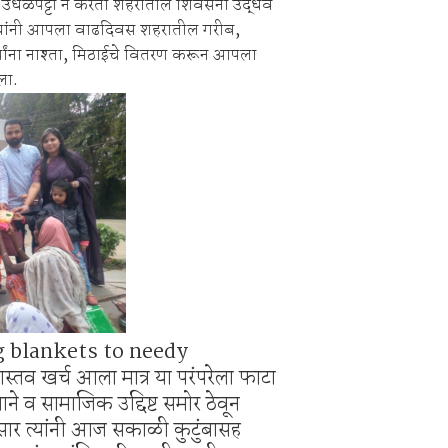
 उधळपट्टी न करता शहरातील शिवसेना उद्धव
िक्स स्पर्धा 2026.
 डुकरे यांनी आपला वाढदिवस शहरातील गरीब,
िश्वास याचे वर गुन्हा दाखल.
र्थ्यांना नाश्ता, मिठाईचे वितरण करून आपला
ला.
g blankets to needy
स्तव खर्च आला मात्र या परंपरेला फाटा
णाने व सामाजिक उद्दिष्ट समोर ठेवून
सार त्यांनी आज सकाळी कुटुंबासह