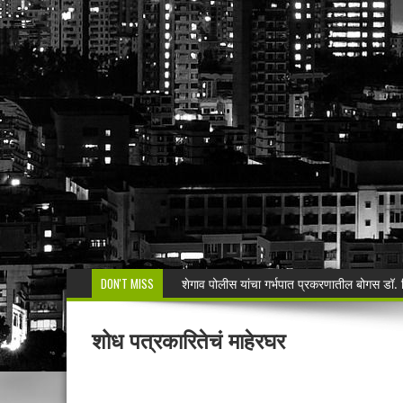
DON'T MISS
मनसेच्या तालुका अध्यक्षा कल्पना पोतर्लावार यांन
वरोरा येथे कारगिल विजयदीन साजरा Kargil 
शोध पत्रकारितेचं माहेरघर
🚨 धडाकेबाज कारवाई! LCBच्या थरारक पाठलागानंतर
वाढदिवसाचा आनंद हिरवाईला अर्पण; रुपेश कुतरमारे या
भद्रावतीत जुगार अड्ड्यावर पोलिसांचा छापा; पाच ज