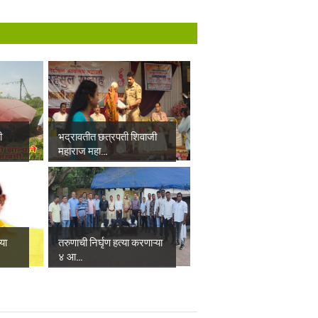
ी
भद्रावतीत छत्रपती शिवाजी
महाराज महा...
्या
तरुणाची निर्घृण हत्या करणाऱ्या
४ आ...