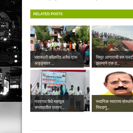
RELATED POSTS
महाकाली कॉलरीत अवैध दारू
चिमूर आगाराची बस पलट
अड्ड्यावर ...
झाल्याने एक ठ...
नवरगाव येथे महसूल
स्थानिक स्वराज्य संस्थांच
सप्ताहातील छत्रप...
निवडणु...