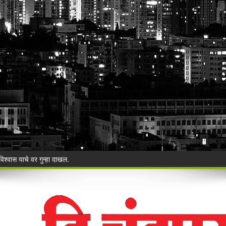
ी बेकायदेशीर ऑनलाइन लॉटरीविरोधात पोलिसांना निवेदन
Vijay Deen celebrated in Warora
 ३५ गोवंशांची सुटका; २२.३५ लाखांचा मुद्देमाल जप्त
ंचा वृक्षसंवर्धनाचा प्रेरणादायी संकल्प
ुगाऱ्यांना अटक!