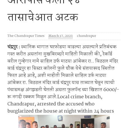
आरोपीस केला २४
तासाचेआत अटक
The Chandrapur Times
March 17, 2023
chandrapur
चंद्रपुर :
स्थानिक भागात घरफोडया वाढल्या असल्याने प्रतिबंधक
गस्त करीत असतांना मुखबिरव्दारे माहिती मिळाली की, रेकॉर्ड
वरील गुन्हेगार नामे साहिल उर्फ माटया आंबेकर रा.. विठठल मंदिर
वार्ड चंद्रपुर हा सिस्टर कॉलनी फुले चौक येथे संशयास्पद स्थितीत
फिरत आहे आहे, अशी माहीती मिळाले साहिल उर्फ माटया
आंबेकर रा. विठठल मंदिर वार्ड चंद्रपुर यास ताब्यात घेवुन त्याची
पंचासमक्ष अंगझडती घेतली असता फुलपॅन्ट च्या खिशात 6000/-
रू नगदी रक्कम मिळुन आले.Local crime branch,
Chandrapur, arrested the accused who
burglarized the house at night within 24 hours