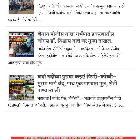
चंद्रपूर | प्रतिनिधी:- शासनाचा लाखो रुपयांचा महसूल बुडविण्यासाठी
एकाच नोंदणी क्रमांकाचा दोन वेगवेगळ्या वाहनांवर वापर आणि
एकाच ई-टीपीवर रेती ...
शेगाव पोलीस यांचा गर्भपात प्रकरणातील
बोगस डॉ. विश्वास याचे वर गुन्हा दाखल.
जावेद शेख प्रतिनिधी भद्रावती:- चार दिवस आधी शेगाव पोलीस
स्टेशन हद्दीतील साखरा येथे गळ फास घेतलेल्या महिलेचे हत्या की
आत्महत्या याचा शोध सुरू...
वर्धा नदीच्या पुराचा कहर! पिपरी–कोच्ची–
मुरसा मार्ग बंद; पाच फूट पाण्यात पूल, शेती
पाण्याखाली
भद्रावती | जावेद शेख, प्रतिनिधी :- भद्रावती तालुक्यातील पिपरी
(देशमुख) परिसरात वर्धा नदीला आलेल्या पुरामुळे जनजीवन विस्कळीत झाले आहे. दि. ३...