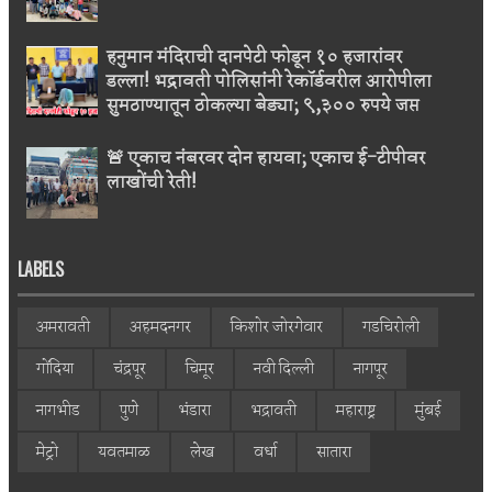
हनुमान मंदिराची दानपेटी फोडून १० हजारांवर
डल्ला! भद्रावती पोलिसांनी रेकॉर्डवरील आरोपीला
सुमठाण्यातून ठोकल्या बेड्या; ९,३०० रुपये जप्त
🚨 एकाच नंबरवर दोन हायवा; एकाच ई-टीपीवर
लाखोंची रेती!
LABELS
अमरावती
अहमदनगर
किशोर जोरगेवार
गडचिरोली
गोंदिया
चंद्रपूर
चिमूर
नवी दिल्ली
नागपूर
नागभीड
पुणे
भंडारा
भद्रावती
महाराष्ट्र
मुंबई
मेट्रो
यवतमाळ
लेख
वर्धा
सातारा