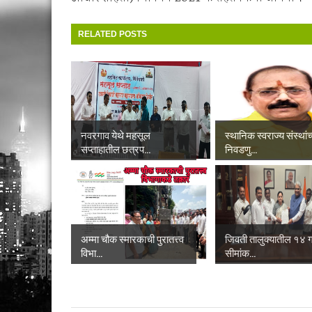
RELATED POSTS
नवरगाव येथे महसूल
स्थानिक स्वराज्य संस्थांच
सप्ताहातील छत्रप...
निवडणु...
अम्मा चौक स्मारकाची पुरातत्त्व
जिवती तालुक्यातील १४ गा
विभा...
सीमांक...