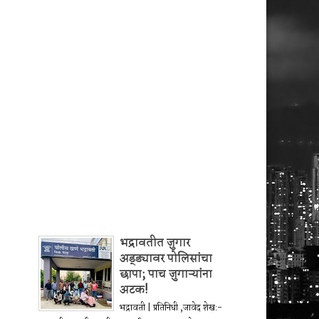
भद्रावतीत जुगार
अड्ड्यावर पोलिसांचा
छापा; पाच जुगाऱ्यांना
अटक!
भद्रावती | प्रतिनिधी ,जावेद शेख:-