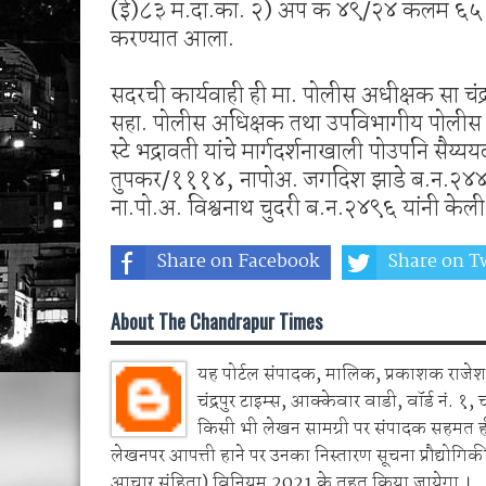
(ई)८३ म.दा.का. २) अप क ४९/२४ कलम ६५ (ई) म
करण्यात आला.
सदरची कार्यवाही ही मा. पोलीस अधीक्षक सा चंद्र
सहा. पोलीस अधिक्षक तथा उपविभागीय पोलीस अ
स्टे भद्रावती यांचे मार्गदर्शनाखाली पोउपनि स
तुपकर/१११४, नापोअ. जगदिश झाडे ब.न.२४४५
ना.पो.अ. विश्वनाथ चुदरी ब.न.२४९६ यांनी केली
Share on Facebook
Share on Tw
About The Chandrapur Times
यह पोर्टल संपादक, मालिक, प्रकाशक राजेश 
चंद्रपुर टाइम्स, आक्केवार वाडी, वॉर्ड नं. १, 
किसी भी लेखन सामग्री पर संपादक सहमत 
लेखनपर आपत्ती हाने पर उनका निस्तारण सूचना प्रौद्योगिकी
आचार संहिता) विनियम 2021 के तहत किया जायेगा ।