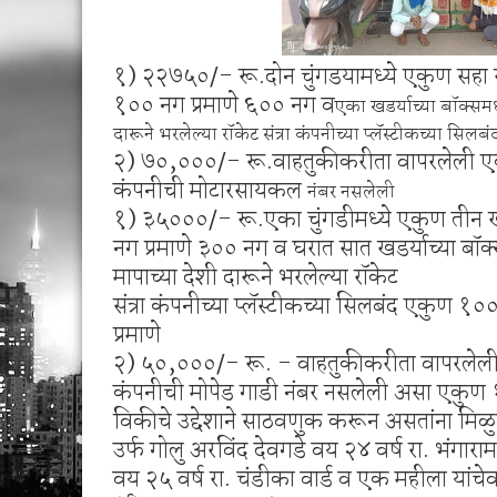
१) २२७५०/- रू.दोन चुंगडयामध्ये एकुण सहा खडर
१०० नग प्रमाणे ६०० नग व
एका खडर्याच्या बॉक्समध
दारूने भरलेल्या रॉकेट संत्रा कंपनीच्या प्लॅस्टीकच्या सिलब
२) ७०,०००/- रू.वाहतुकीकरीता वापरलेली ए
कंपनीची मोटारसायकल
नंबर नसलेली
१) ३५०००/- रू.एका चुंगडीमध्ये एकुण तीन खडर
नग प्रमाणे ३०० नग व घरात सात खडर्याच्या बॉक
मापाच्या देशी दारूने भरलेल्या रॉकेट
संत्रा कंपनीच्या प्लॅस्टीकच्या सिलबंद एकुण १०
प्रमाणे
२) ५०,०००/- रू. - वाहतुकीकरीता वापरलेल
कंपनीची मोपेड गाडी नंबर नसलेली असा एकुण 
विकीचे उद्देशाने साठवणुक करून असतांना मिळु
उर्फ गोलु अरविंद देवगडे वय २४ वर्ष रा. भंगारा
वय २५ वर्ष रा. चंडीका वार्ड व एक महीला य