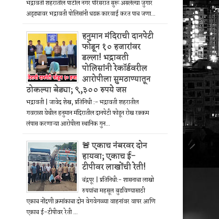
भद्रावती शहरातील पाटील नगर परिसरात सुरू असलेल्या जुगार
अड्ड्यावर भद्रावती पोलिसांनी धडक कारवाई करत पाच जणा...
हनुमान मंदिराची दानपेटी
फोडून १० हजारांवर
डल्ला! भद्रावती
पोलिसांनी रेकॉर्डवरील
आरोपीला सुमठाण्यातून
ठोकल्या बेड्या; ९,३०० रुपये जप्त
भद्रावती | जावेद शेख, प्रतिनिधी :- भद्रावती शहरातील
गवराळा येथील हनुमान मंदिरातील दानपेटी फोडून रोख रक्कम
लंपास करणाऱ्या आरोपीला स्थानिक गुन...
🚨 एकाच नंबरवर दोन
हायवा; एकाच ई-
टीपीवर लाखोंची रेती!
चंद्रपूर | प्रतिनिधी:- शासनाचा लाखो
रुपयांचा महसूल बुडविण्यासाठी
एकाच नोंदणी क्रमांकाचा दोन वेगवेगळ्या वाहनांवर वापर आणि
एकाच ई-टीपीवर रेती ...