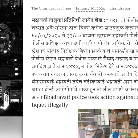
रेशनमधील गव्हाऐवजी मका; दळून मिळत नसल्याने लाभ
The Chandrapur Times
January 30, 2024
chandrapur
भद्रावती तालुका प्रतिनिधी जावेद शेख :-
भद्रावती पोलीस
शहरात अवैध्यरित्या दारू विकी करीता साठवणुक केल्य
३०/०१/२०२४ चे ११/०० वाजता दरम्यान भद्रावती पोलीसांना
पोलीस अधिक्षक तथा उपविभागिय पोलीस अधिकारी वरोर
स्टेशनचे पोलीस निरीक्षक बिपीन इंगळे यांचे मार्गदर्शना
पोलीस स्टेशन भद्रावती येथील पोउपनि सैय्यद अहमद व 
जगदिश झाडे ब.न.२४४५, नापोअ निकेश देंगे ब.न.२४९४, 
पथक तयार करून तात्काळ कार्यवाही करण्याचे आदेष द
भंगारामवार्ड भद्रावती तसेच चंडीकावार्ड भद्रावती अश
असता दोन्ही आरोपीतांचे ताब्यातुन खालील प्रमाणे वर्णनाच
आला.Bhadravati police took action against 
liquor illegally