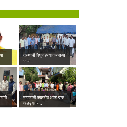
्या
तरुणाची निर्घृण हत्या करणाऱ्या
४ आ...
वांचे
महाकाली कॉलरीत अवैध दारू
अड्ड्यावर ...