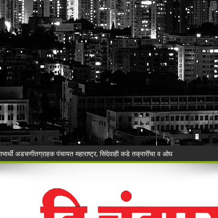
ाहनचालक ताब्यात, पालकांना समज देऊन वाहने सुपूर्द
ंची रेती!
िश्वास याचे वर गुन्हा दाखल.
ी बेकायदेशीर ऑनलाइन लॉटरीविरोधात पोलिसांना निवेदन
Vijay Deen celebrated in Warora