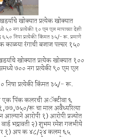
्याचे खोक्यात प्रत्येक खोक्यात
्ये ५० नग प्रत्येकी १० एम एल मापाच्या देशी
ंद ६५० निपा प्रत्येकी किंमत ३५/- रू. प्रमाणे
क काळया रंगाची बजाज पल्सर १५०
्याचे खोक्यात प्रत्येक खोक्यात १००
्समध्ये ७०० नग प्रत्येकी ९० एम एल
०० निषा प्रत्येकी किंमत ३५/- रू.
ी एक पिंक कलरची अॅक्टीवा ६
१,७७,७५०/रू चा माल अवैध्यरित्या
न आल्याने आरोपी १) आरोपी प्रज्योत
म वार्ड भद्रावती २) शुभम रमेश गजभीये
ांचेवर १) अप क ४८/२४ कलम ६५