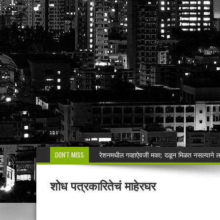
DON'T MISS
सिंदेवाही पोलिसांची धडक कारवाई; २५ अल्पवयीन व
🚨 एकाच नंबरवर दोन हायवा; एकाच ई-टीपीवर लाखो
शोध पत्रकारितेचं माहेरघर
शेगाव पोलीस यांचा गर्भपात प्रकरणातील बोगस डॉ. व
मनसेच्या तालुका अध्यक्षा कल्पना पोतर्लावार यांन
वरोरा येथे कारगिल विजयदीन साजरा Kargil 