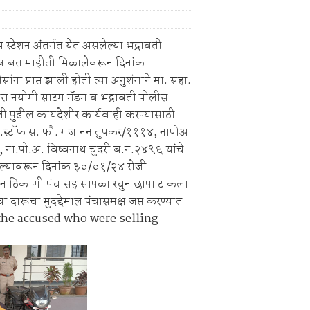
ार्थी अडचणीतग्राहक पंचायत महाराष्ट्र, सिंदेवाही कडे तक्रारींचा व ओघ
 स्टेशन अंतर्गत येत असलेल्या भद्रावती
ाबाबत माहीती मिळालेवरून दिनांक
 प्राप्त झाली होती त्या अनुशंगाने मा. सहा.
ा नयोमी साटम मॅडम व भद्रावती पोलीस
खाली पुढील कायदेशीर कार्यवाही करण्यासाठी
पो.स्टॉफ स. फौ. गजानन तुपकर/१११४, नापोअ
ना.पो.अ. विष्वनाथ चुदरी ब.न.२४९६ यांचे
िल्यावरून दिनांक ३०/०१/२४ रोजी
ा दोन ठिकाणी पंचासह सापळा रचुन छापा टाकला
ा दारूचा मुदद्देमाल पंचासमक्ष जप्त करण्यात
the accused who were selling