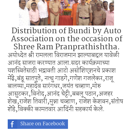
Distribution of Bundi by Auto
Association on the occasion of
Shree Ram Pranprathishtha.
अयोध्देत श्री रामलला विराजमान झाल्याबद्दल यावेळी
आनंद साजरा करण्यात आला.सदर कार्यक्रमाच्या
यशस्वितेसाठी भद्रावती आटो असोशिएशनचे प्रकाश
मेंढे,बंडू सातपुते, नत्थु गाडगे,गणेश गजलेकर,राजू
बालय्या,महादेव सारंगधर,जयंत चव्हाण,मोरु
आसुटकर,विनोद,आनंद चेट्टी,बबलू पठान,अजहर
शेख,राजेश तिवारी,मुन्ना चव्हाण, राजेश केशवन,संतोष
शेंडे,विक्की कामतवार आदिंनी सहकार्य केले.
Share on Facebook