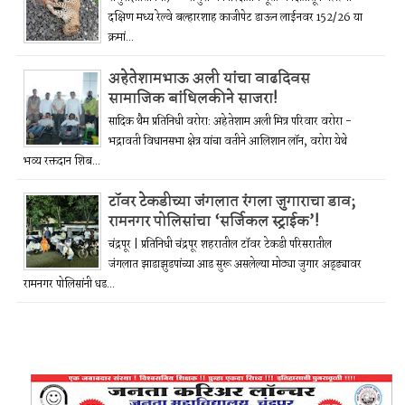
दक्षिण मध्य रेल्वे बल्हारशाह काजीपेट डाऊन लाईनवर 152/26 या
क्रमां...
अहेतेशामभाऊ अली यांचा वाढदिवस
सामाजिक बांधिलकीने साजरा!
सादिक थैम प्रतिनिधी वरोरा: अहेतेशाम अली मित्र परिवार वरोरा -
भद्रावती विधानसभा क्षेत्र यांचा वतीने आलिशान लॉन, वरोरा येथे
भव्य रक्तदान शिब...
टॉवर टेकडीच्या जंगलात रंगला जुगाराचा डाव;
रामनगर पोलिसांचा ‘सर्जिकल स्ट्राईक’!
चंद्रपूर | प्रतिनिधी चंद्रपूर शहरातील टॉवर टेकडी परिसरातील
जंगलात झाडाझुडपांच्या आड सुरू असलेल्या मोठ्या जुगार अड्ड्यावर
रामनगर पोलिसांनी धड...