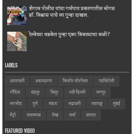
शेगाव पोलीस यांचा गर्भपात प्रकरणातील बोगस
डॉ. विश्वास याचे वर गुन्हा दाखल.
रेल्वेच्या धडकेत पुन्हा एका बिबट्याचा बळी?
LABELS
अमरावती
अहमदनगर
किशोर जोरगेवार
गडचिरोली
गोंदिया
चंद्रपूर
चिमूर
नवी दिल्ली
नागपूर
नागभीड
पुणे
भंडारा
भद्रावती
महाराष्ट्र
मुंबई
मेट्रो
यवतमाळ
लेख
वर्धा
सातारा
FEATURED VIDEO