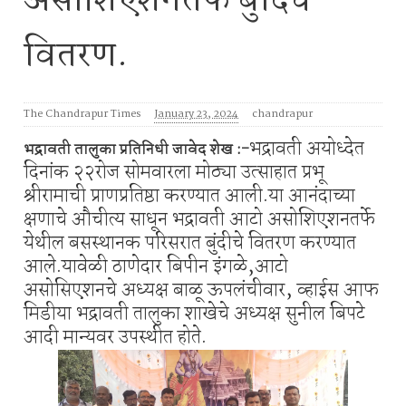
असोशिएशनतर्फे बुंदिचे
वितरण.
The Chandrapur Times
January 23, 2024
chandrapur
भद्रावती
अयोध्देत
भद्रावती तालुका प्रतिनिधी जावेद शेख :-
दिनांक २२रोज सोमवारला मोठ्या उत्साहात प्रभू
श्रीरामाची प्राणप्रतिष्ठा करण्यात आली.या आनंदाच्या
क्षणाचे औचीत्य साधून भद्रावती आटो असोशिएशनतर्फे
येथील बसस्थानक परिसरात बुंदीचे वितरण करण्यात
आले.यावेळी ठाणेदार बिपीन इंगळे,आटो
असोसिएशनचे अध्यक्ष बाळू ऊपलंचीवार, व्हाईस आफ
मिडीया भद्रावती तालुका शाखेचे अध्यक्ष सुनील बिपटे
आदी मान्यवर उपस्थीत होते.