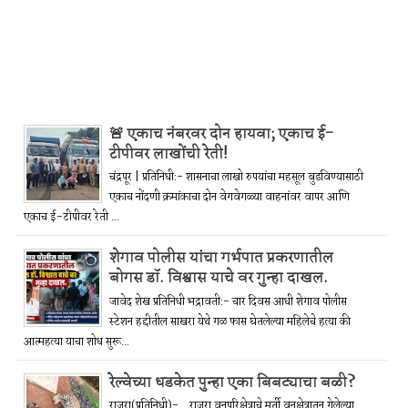
🚨 एकाच नंबरवर दोन हायवा; एकाच ई-
टीपीवर लाखोंची रेती!
चंद्रपूर | प्रतिनिधी:- शासनाचा लाखो रुपयांचा महसूल बुडविण्यासाठी
एकाच नोंदणी क्रमांकाचा दोन वेगवेगळ्या वाहनांवर वापर आणि
एकाच ई-टीपीवर रेती ...
शेगाव पोलीस यांचा गर्भपात प्रकरणातील
बोगस डॉ. विश्वास याचे वर गुन्हा दाखल.
जावेद शेख प्रतिनिधी भद्रावती:- चार दिवस आधी शेगाव पोलीस
स्टेशन हद्दीतील साखरा येथे गळ फास घेतलेल्या महिलेचे हत्या की
आत्महत्या याचा शोध सुरू...
रेल्वेच्या धडकेत पुन्हा एका बिबट्याचा बळी?
राजुरा(प्रतिनिधी)- राजुरा वनपरिक्षेत्राचे मूर्ती वनक्षेत्रातून गेलेल्या