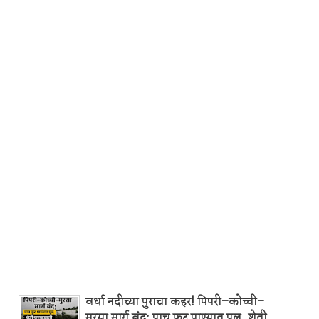
वर्धा नदीच्या पुराचा कहर! पिपरी–कोच्ची–
मुरसा मार्ग बंद; पाच फूट पाण्यात पूल, शेती