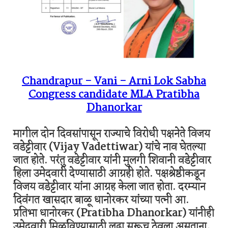
Chandrapur - Vani - Arni Lok Sabha
Congress candidate MLA Pratibha
Dhanorkar
मागील दोन दिवसांपासून राज्याचे विरोधी पक्षनेते विजय
वडेट्टीवार (Vijay Vadettiwar) यांचे नाव घेतल्या
जात होते. परंतु वडेट्टीवार यांनी मुलगी शिवानी वडेट्टीवार
हिला उमेदवारी देण्यासाठी आग्रही होते. पक्षश्रेष्ठीकडून
विजय वडेट्टीवार यांना आग्रह केला जात होता. दरम्यान
दिवंगत खासदार बाळू धानोरकर यांच्या पत्नी आ.
प्रतिभा धानोरकर (Pratibha Dhanorkar) यांनीही
उमेदवारी मिळविण्यासाठी लढा सुरूच ठेवला असताना,