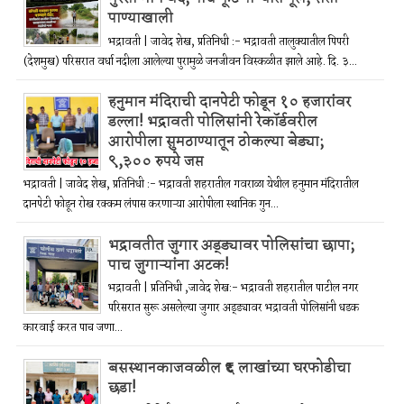
पाण्याखाली
भद्रावती | जावेद शेख, प्रतिनिधी :- भद्रावती तालुक्यातील पिपरी
(देशमुख) परिसरात वर्धा नदीला आलेल्या पुरामुळे जनजीवन विस्कळीत झाले आहे. दि. ३...
हनुमान मंदिराची दानपेटी फोडून १० हजारांवर
डल्ला! भद्रावती पोलिसांनी रेकॉर्डवरील
आरोपीला सुमठाण्यातून ठोकल्या बेड्या;
९,३०० रुपये जप्त
भद्रावती | जावेद शेख, प्रतिनिधी :- भद्रावती शहरातील गवराळा येथील हनुमान मंदिरातील
दानपेटी फोडून रोख रक्कम लंपास करणाऱ्या आरोपीला स्थानिक गुन...
भद्रावतीत जुगार अड्ड्यावर पोलिसांचा छापा;
पाच जुगाऱ्यांना अटक!
भद्रावती | प्रतिनिधी ,जावेद शेख:- भद्रावती शहरातील पाटील नगर
परिसरात सुरू असलेल्या जुगार अड्ड्यावर भद्रावती पोलिसांनी धडक
कारवाई करत पाच जणा...
बसस्थानकाजवळील ₹६ लाखांच्या घरफोडीचा
छडा!