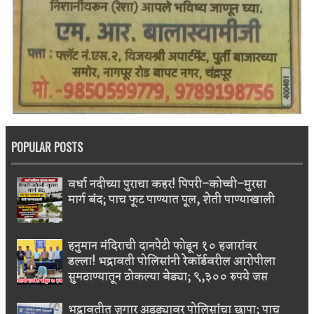
POPULAR POSTS
वर्धा नदीच्या पुराचा कहर! पिपरी–कोच्ची–मुरसा
मार्ग बंद; पाच फूट पाण्यात पूल, शेती पाण्याखाली
हनुमान मंदिराची दानपेटी फोडून १० हजारांवर
डल्ला! भद्रावती पोलिसांनी रेकॉर्डवरील आरोपीला
सुमठाण्यातून ठोकल्या बेड्या; ९,३०० रुपये जप्त
भद्रावतीत जुगार अड्ड्यावर पोलिसांचा छापा; पाच