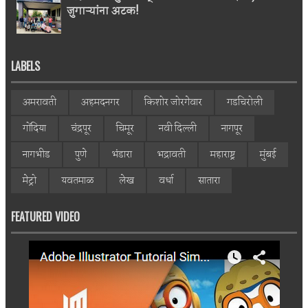
जुगाऱ्यांना अटक!
LABELS
अमरावती
अहमदनगर
किशोर जोरगेवार
गडचिरोली
गोंदिया
चंद्रपूर
चिमूर
नवी दिल्ली
नागपूर
नागभीड
पुणे
भंडारा
भद्रावती
महाराष्ट्र
मुंबई
मेट्रो
यवतमाळ
लेख
वर्धा
सातारा
FEATURED VIDEO