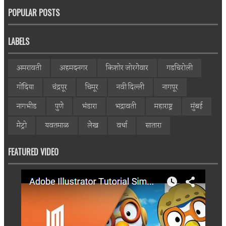
POPULAR POSTS
LABELS
अमरावती
अहमदनगर
किशोर जोरगेवार
गडचिरोली
गोंदिया
चंद्रपूर
चिमूर
नवी दिल्ली
नागपूर
नागभीड
पुणे
भंडारा
भद्रावती
महाराष्ट्र
मुंबई
मेट्रो
यवतमाळ
लेख
वर्धा
सातारा
FEATURED VIDEO