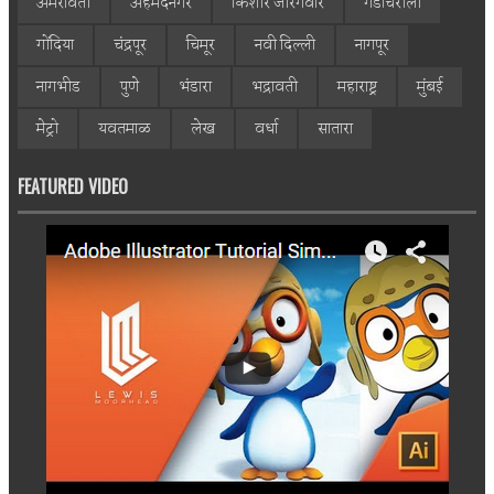
अमरावती
अहमदनगर
किशोर जोरगेवार
गडचिरोली
गोंदिया
चंद्रपूर
चिमूर
नवी दिल्ली
नागपूर
नागभीड
पुणे
भंडारा
भद्रावती
महाराष्ट्र
मुंबई
मेट्रो
यवतमाळ
लेख
वर्धा
सातारा
FEATURED VIDEO