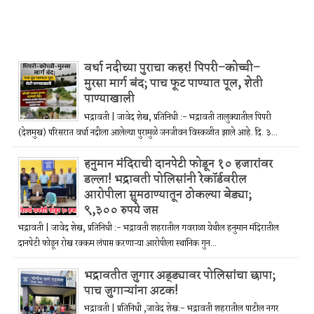
वर्धा नदीच्या पुराचा कहर! पिपरी–कोच्ची–
मुरसा मार्ग बंद; पाच फूट पाण्यात पूल, शेती
पाण्याखाली
भद्रावती | जावेद शेख, प्रतिनिधी :- भद्रावती तालुक्यातील पिपरी
(देशमुख) परिसरात वर्धा नदीला आलेल्या पुरामुळे जनजीवन विस्कळीत झाले आहे. दि. ३...
हनुमान मंदिराची दानपेटी फोडून १० हजारांवर
डल्ला! भद्रावती पोलिसांनी रेकॉर्डवरील
आरोपीला सुमठाण्यातून ठोकल्या बेड्या;
९,३०० रुपये जप्त
भद्रावती | जावेद शेख, प्रतिनिधी :- भद्रावती शहरातील गवराळा येथील हनुमान मंदिरातील
दानपेटी फोडून रोख रक्कम लंपास करणाऱ्या आरोपीला स्थानिक गुन...
भद्रावतीत जुगार अड्ड्यावर पोलिसांचा छापा;
पाच जुगाऱ्यांना अटक!
भद्रावती | प्रतिनिधी ,जावेद शेख:- भद्रावती शहरातील पाटील नगर