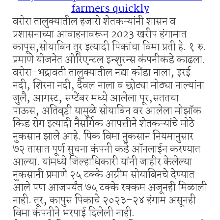
farmers quickly
वरोरा तालुक्यातील हजारो शेतकऱ्यांनी शासन व
प्रशासनाच्या आवाहनावरून 2023 खरीप हंगामात
कापूस,सोयाबिन तूर इत्यादी पिकांचा विमा प्रती हे. १ रु.
प्रमाणे योजनेत ओरिएन्टल इन्शुरन्स कंपनीकडे काढला.
वरोरा-भद्रावती तालुक्यातील नद्या कोंडा नाला, इरई
नदी, शिरना नदी, दैवल नाला व छोट्या मोठ्या नाल्यांना
जुलै, आगस्ट, सप्टेंबर मध्ये आलेला पूर,सततचा
पाऊस, अतिवृष्टी यामुळे सोयाबिन वर आलेला मोझॉक
किड रोग इत्यादी नैसर्गिक आपत्तीने शेतकऱ्यांचे मोठे
नुकसान झाले आहे. पिक विमा नुकसान नियमानुसार
७२ तासात पूर्ण सुचना कंपनी कडे ऑनलाईन करण्यात
आल्या. यांमध्ये जिल्हाधिकारी यांनी जाहीर केलेल्या
नुकसानी प्रमाणे २५ टक्के अग्रीम सोयाबिनचे देण्यात
आले पण आजपर्यंत ७५ टक्के रक्कम अजूनही मिळाली
नाही. तूर, कापुस पिकाचे २०२३-२४ हंगाम असूनही
विमा कंपनीने भरपाई दिलेली नाही.