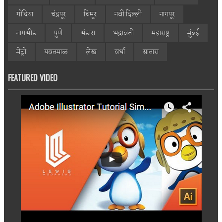
गोंदिया
चंद्रपूर
चिमूर
नवी दिल्ली
नागपूर
नागभीड
पुणे
भंडारा
भद्रावती
महाराष्ट्र
मुंबई
मेट्रो
यवतमाळ
लेख
वर्धा
सातारा
FEATURED VIDEO