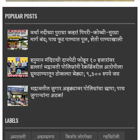
POPULAR POSTS
वर्धा नदीच्या पुराचा कहर! पिपरी–कोच्ची–मुरसा
मार्ग बंद; पाच फूट पाण्यात पूल, शेती पाण्याखाली
हनुमान मंदिराची दानपेटी फोडून १० हजारांवर
डल्ला! भद्रावती पोलिसांनी रेकॉर्डवरील आरोपीला
सुमठाण्यातून ठोकल्या बेड्या; ९,३०० रुपये जप्त
भद्रावतीत जुगार अड्ड्यावर पोलिसांचा छापा; पाच
जुगाऱ्यांना अटक!
LABELS
अमरावती
अहमदनगर
किशोर जोरगेवार
गडचिरोली