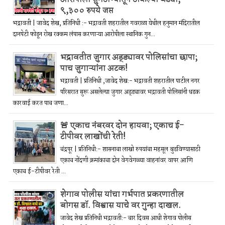
९,३०० रुपये जप्त
भद्रावती | जावेद शेख, प्रतिनिधी :- भद्रावती शहरातील गवराळा येथील हनुमान मंदिरातील
दानपेटी फोडून रोख रक्कम लंपास करणाऱ्या आरोपीला स्थानिक गुन...
भद्रावतीत जुगार अड्ड्यावर पोलिसांचा छापा;
पाच जुगाऱ्यांना अटक!
भद्रावती | प्रतिनिधी ,जावेद शेख:- भद्रावती शहरातील पाटील नगर
परिसरात सुरू असलेल्या जुगार अड्ड्यावर भद्रावती पोलिसांनी धडक
कारवाई करत पाच जणा...
🚨 एकाच नंबरवर दोन हायवा; एकाच ई-
टीपीवर लाखोंची रेती!
चंद्रपूर | प्रतिनिधी:- शासनाचा लाखो रुपयांचा महसूल बुडविण्यासाठी
एकाच नोंदणी क्रमांकाचा दोन वेगवेगळ्या वाहनांवर वापर आणि
एकाच ई-टीपीवर रेती ...
शेगाव पोलीस यांचा गर्भपात प्रकरणातील
बोगस डॉ. विश्वास याचे वर गुन्हा दाखल.
जावेद शेख प्रतिनिधी भद्रावती:- चार दिवस आधी शेगाव पोलीस