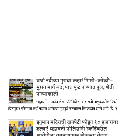
वर्धा नदीच्या पुराचा कहर! पिपरी–कोच्ची–
मुरसा मार्ग बंद; पाच फूट पाण्यात पूल, शेती
पाण्याखाली
भद्रावती | जावेद शेख, प्रतिनिधी :- भद्रावती तालुक्यातील पिपरी
(देशमुख) परिसरात वर्धा नदीला आलेल्या पुरामुळे जनजीवन विस्कळीत झाले आहे. दि. ३...
हनुमान मंदिराची दानपेटी फोडून १० हजारांवर
डल्ला! भद्रावती पोलिसांनी रेकॉर्डवरील
आरोपीला सुमठाण्यातून ठोकल्या बेड्या;