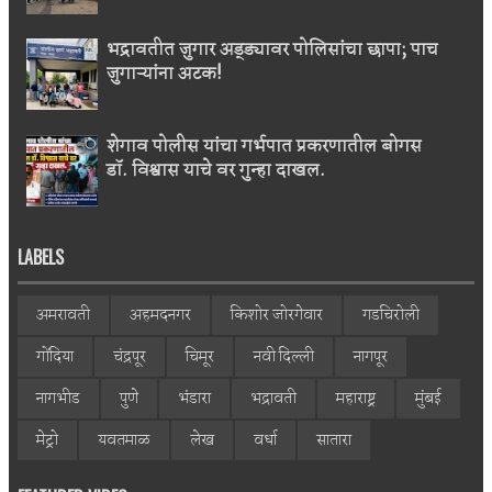
भद्रावतीत जुगार अड्ड्यावर पोलिसांचा छापा; पाच
जुगाऱ्यांना अटक!
शेगाव पोलीस यांचा गर्भपात प्रकरणातील बोगस
डॉ. विश्वास याचे वर गुन्हा दाखल.
LABELS
अमरावती
अहमदनगर
किशोर जोरगेवार
गडचिरोली
गोंदिया
चंद्रपूर
चिमूर
नवी दिल्ली
नागपूर
नागभीड
पुणे
भंडारा
भद्रावती
महाराष्ट्र
मुंबई
मेट्रो
यवतमाळ
लेख
वर्धा
सातारा