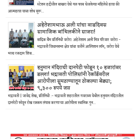
स्टेशन हद्दीतील साखरा येथे गळ फास घेतलेल्या महिलेचे हत्या की
आत्महत्या याचा शोध सुरू...
अहेतेशामभाऊ अली यांचा वाढदिवस
सामाजिक बांधिलकीने साजरा!
सादिक थैम प्रतिनिधी वरोरा: अहेतेशाम अली मित्र परिवार वरोरा -
भद्रावती विधानसभा क्षेत्र यांचा वतीने आलिशान लॉन, वरोरा येथे
भव्य रक्तदान शिब...
हनुमान मंदिराची दानपेटी फोडून १० हजारांवर
डल्ला! भद्रावती पोलिसांनी रेकॉर्डवरील
आरोपीला सुमठाण्यातून ठोकल्या बेड्या;
९,३०० रुपये जप्त
भद्रावती | जावेद शेख, प्रतिनिधी :- भद्रावती शहरातील गवराळा येथील हनुमान मंदिरातील
दानपेटी फोडून रोख रक्कम लंपास करणाऱ्या आरोपीला स्थानिक गुन...