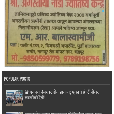
POPULAR POSTS
🚨 एकाच नंबरवर दोन हायवा; एकाच ई-टीपीवर
लाखोंची रेती!