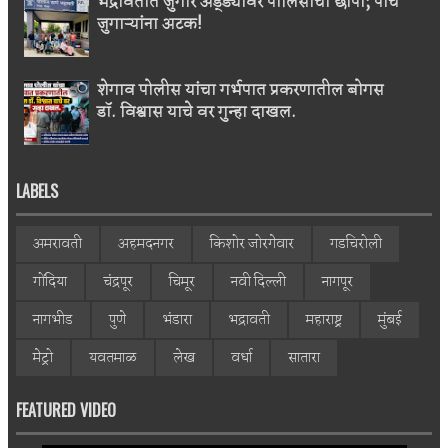
भद्रावतीत जुगार अड्ड्यावर पोलिसांचा छापा; पाच
जुगाऱ्यांना अटक!
शेगाव पोलीस यांचा गर्भपात प्रकरणातील बोगस
डॉ. विश्वास याचे वर गुन्हा दाखल.
LABELS
अमरावती
अहमदनगर
किशोर जोरगेवार
गडचिरोली
गोंदिया
चंद्रपूर
चिमूर
नवी दिल्ली
नागपूर
नागभीड
पुणे
भंडारा
भद्रावती
महाराष्ट्र
मुंबई
मेट्रो
यवतमाळ
लेख
वर्धा
सातारा
FEATURED VIDEO