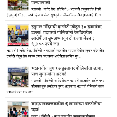
पाण्याखाली
भद्रावती | जावेद शेख, प्रतिनिधी :- भद्रावती तालुक्यातील पिपरी
(देशमुख) परिसरात वर्धा नदीला आलेल्या पुरामुळे जनजीवन विस्कळीत झाले आहे. दि. ३...
हनुमान मंदिराची दानपेटी फोडून १० हजारांवर
डल्ला! भद्रावती पोलिसांनी रेकॉर्डवरील
आरोपीला सुमठाण्यातून ठोकल्या बेड्या;
९,३०० रुपये जप्त
भद्रावती | जावेद शेख, प्रतिनिधी :- भद्रावती शहरातील गवराळा येथील हनुमान मंदिरातील
दानपेटी फोडून रोख रक्कम लंपास करणाऱ्या आरोपीला स्थानिक गुन...
भद्रावतीत जुगार अड्ड्यावर पोलिसांचा छापा;
पाच जुगाऱ्यांना अटक!
भद्रावती | प्रतिनिधी ,जावेद शेख:- भद्रावती शहरातील पाटील नगर
परिसरात सुरू असलेल्या जुगार अड्ड्यावर भद्रावती पोलिसांनी धडक
कारवाई करत पाच जणा...
बसस्थानकाजवळील ₹६ लाखांच्या घरफोडीचा
छडा!
चंद्रपूर | प्रतिनिधी :- चंद्रपूर शहरातील बसस्थानक परिसरात