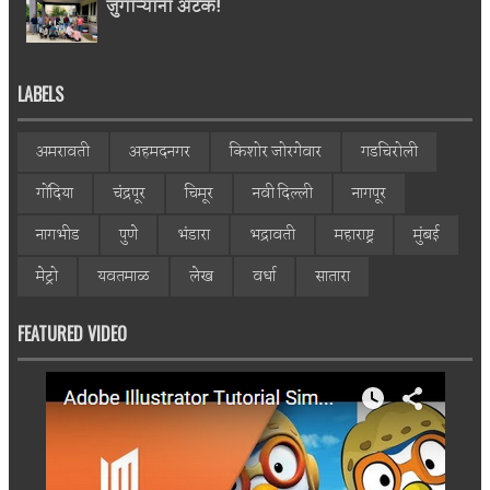
जुगाऱ्यांना अटक!
LABELS
अमरावती
अहमदनगर
किशोर जोरगेवार
गडचिरोली
गोंदिया
चंद्रपूर
चिमूर
नवी दिल्ली
नागपूर
नागभीड
पुणे
भंडारा
भद्रावती
महाराष्ट्र
मुंबई
मेट्रो
यवतमाळ
लेख
वर्धा
सातारा
FEATURED VIDEO