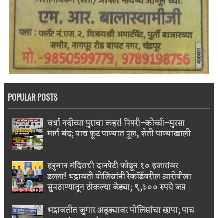
POPULAR POSTS
वर्धा नदीच्या पुराचा कहर! पिपरी–कोच्ची–मुरसा
मार्ग बंद; पाच फूट पाण्यात पूल, शेती पाण्याखाली
हनुमान मंदिराची दानपेटी फोडून १० हजारांवर
डल्ला! भद्रावती पोलिसांनी रेकॉर्डवरील आरोपीला
सुमठाण्यातून ठोकल्या बेड्या; ९,३०० रुपये जप्त
भद्रावतीत जुगार अड्ड्यावर पोलिसांचा छापा; पाच