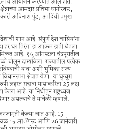
कल रॅलीचे आयोजन करण्यात आले होते.
क्षेत्राच्या आमदार प्रतिभा धानोरकर,
िकारी अविनाश पुंड, आदिंची प्रमुख
 देशाची शान आहे. संपुर्ण देश वासियांना
यंदा हर घर तिरंगा हा उपक्रम हाती घेतला
िसाद मिळत आहे. १५ ऑगस्टला चंद्रपूरातील
ावेळी बोलुन दाखविला. राज्यातील प्रत्येक
डकविण्याची यावा अशी भुमिका राज्य
ानसभा क्षेत्रात येणा-या घुग्घुस
स्वरुपी लहरत राहावा यासाकरिता 25 लक्ष
केला आहे. या निधीतुन राष्ट्रध्वज
ेणार असल्याचे ते यावेळी म्हणाले.
 जनजागृती केल्या जात आहे. 15
र केवळ 15 आॅगस्ट आणि 26 जानेवारी
वेळी आमदार जोरगेवार म्हणाले.