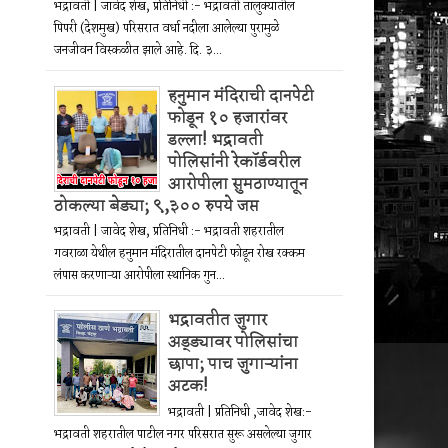
भद्रावती | जावेद शेख, प्रतिनिधी :- भद्रावती तालुक्यातील
पिपरी (देशमुख) परिसरात वर्धा नदीला आलेल्या पुरामुळे
जनजीवन विस्कळीत झाले आहे. दि. ३...
हनुमान मंदिराची दानपेटी
फोडून १० हजारांवर
डल्ला! भद्रावती
पोलिसांनी रेकॉर्डवरील
आरोपीला सुमठाण्यातून
ठोकल्या बेड्या; ९,३०० रुपये जप्त
भद्रावती | जावेद शेख, प्रतिनिधी :- भद्रावती शहरातील
गवराळा येथील हनुमान मंदिरातील दानपेटी फोडून रोख रक्कम
लंपास करणाऱ्या आरोपीला स्थानिक गुन...
भद्रावतीत जुगार
अड्ड्यावर पोलिसांचा
छापा; पाच जुगाऱ्यांना
अटक!
भद्रावती | प्रतिनिधी ,जावेद शेख:-
भद्रावती शहरातील पाटील नगर परिसरात सुरू असलेल्या जुगार