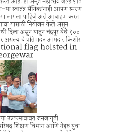
रा करत आहे. हा अमृत महोत्सव जल्होशात
िक्स स्पर्धा 2026.
णा-या स्वातंत्र सैनिकांनाही आपण स्मरण
िश्वास याचे वर गुन्हा दाखल.
 तिरंगा लागला पाहिजे असे आवाहण करत
लागावा यासाठी नियोजन केले असुन
िधी दिला असुन यातुन चंद्रपूर येथे १००
कणार असल्याचे प्रतिपादन आमदार किशोर
tional flag hoisted in
eorgewar
ंगा या उप्रकमाबाबत जनजागृती
 परिषद शिक्षण विभाग आणि नेहरु युवा