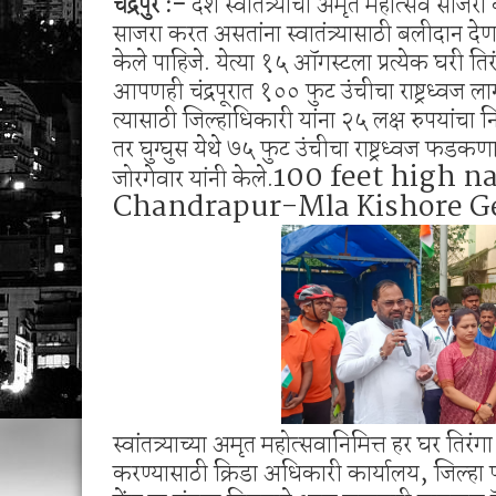
चंद्रपुर :-
देश स्वातंत्र्याचा अमृत महोत्सव साज
1 व 2 ऑगस्ट रोजी जिल्हास्तरीय कनिष्ठ गट अथलेट
साजरा करत असतांना स्वातंत्र्यासाठी बलीदान दे
शेगाव पोलीस यांचा गर्भपात प्रकरणातील बोगस डॉ. व
केले पाहिजे. येत्या १५ ऑगस्टला प्रत्येक घरी
आपणही चंद्रपूरात १०० फुट उंचीचा राष्ट्रध्वज 
त्यासाठी जिल्हाधिकारी यांना २५ लक्ष रुपयांचा न
तर घुग्घुस येथे ७५ फुट उंचीचा राष्ट्रध्वज फड
100 feet high na
जोरगेवार यांनी केले.
Chandrapur-Mla Kishore G
स्वांतत्र्याच्या अमृत महोत्सवानिमित्त हर घर तिर
करण्यासाठी क्रिडा अधिकारी कार्यालय, जिल्हा