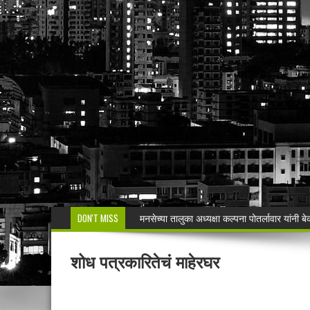
DON'T MISS
मनसेच्या तालुका अध्यक्षा कल्पना पोतर्लावार यांन
वरोरा येथे कारगिल विजयदीन साजरा Kargil 
शोध पत्रकारितेचं माहेरघर
🚨 धडाकेबाज कारवाई! LCBच्या थरारक पाठलागानंतर
वाढदिवसाचा आनंद हिरवाईला अर्पण; रुपेश कुतरमारे या
भद्रावतीत जुगार अड्ड्यावर पोलिसांचा छापा; पाच ज