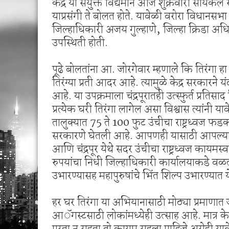
केंद्र या संयुक्त विद्यमाने आज शुक्रवारी साय
याप्रसंगी ते बोलत होते. यावेळी वरोरा विधानसभा 
जिल्हाधिकारी अजय गुल्हाणे, जिल्हा क्रिडा अध
उपस्थिती होती.
पूढे बोलतांना आ. जोरगेवार म्हणाले कि तिरंगा हा
तिरंग्या प्रती आदर आहे. त्यामुळे केद्र सरकारने 
आहे. या उपक्रमाला चंद्रपूरातही उत्स्फुर्त प्रत
प्रत्येक घरी तिरंगा लागेल असा विश्वास त्यांनी य
तालुक्यात 75 ते 100 फुट उंचीचा राष्ट्रध्वज फ
सरकारणे घेतली आहे. आपणही यासाठी आपल्या विध
आणि चंद्रपूर येथे सदर उंचीचा राष्ट्रध्वज कायम
रुपयांचा निधी जिल्हाधिकारी कार्यालयाकडे वळता 
उभारण्यासह महापुरुषांचे भिंत शिल्प उभारण्यात य
हर घर तिरंगा या अभियानासाठी मोठ्या प्रमाणात
आॅगस्टसाठी लोकांमध्येही उत्साह आहे. मात्
पूरता न राहता तो कायम राहला पाहिजे असेही या