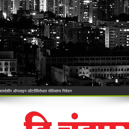
ी बेकायदेशीर ऑनलाइन लॉटरीविरोधात पोलिसांना निवेदन
Vijay Deen celebrated in Warora
 ३५ गोवंशांची सुटका; २२.३५ लाखांचा मुद्देमाल जप्त
ंचा वृक्षसंवर्धनाचा प्रेरणादायी संकल्प
ुगाऱ्यांना अटक!