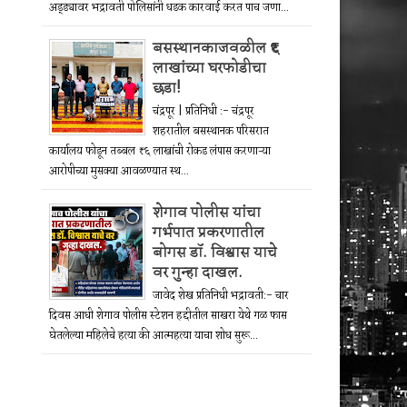
अड्ड्यावर भद्रावती पोलिसांनी धडक कारवाई करत पाच जणा...
बसस्थानकाजवळील ₹६
लाखांच्या घरफोडीचा
छडा!
चंद्रपूर | प्रतिनिधी :- चंद्रपूर
शहरातील बसस्थानक परिसरात
कार्यालय फोडून तब्बल ₹६ लाखांची रोकड लंपास करणाऱ्या
आरोपीच्या मुसक्या आवळण्यात स्थ...
शेगाव पोलीस यांचा
गर्भपात प्रकरणातील
बोगस डॉ. विश्वास याचे
वर गुन्हा दाखल.
जावेद शेख प्रतिनिधी भद्रावती:- चार
दिवस आधी शेगाव पोलीस स्टेशन हद्दीतील साखरा येथे गळ फास
घेतलेल्या महिलेचे हत्या की आत्महत्या याचा शोध सुरू...