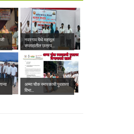
ाजी
नवरगाव येथे महसूल
सप्ताहातील छत्रप...
ाऱ्या
अम्मा चौक स्मारकाची पुरातत्त्व
विभा...