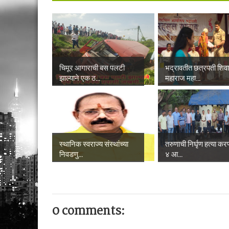
चिमूर आगाराची बस पलटी
भद्रावतीत छत्रपती शिव
झाल्याने एक ठ...
महाराज महा...
स्थानिक स्वराज्य संस्थांच्या
तरुणाची निर्घृण हत्या करण
निवडणु...
४ आ...
0 comments: