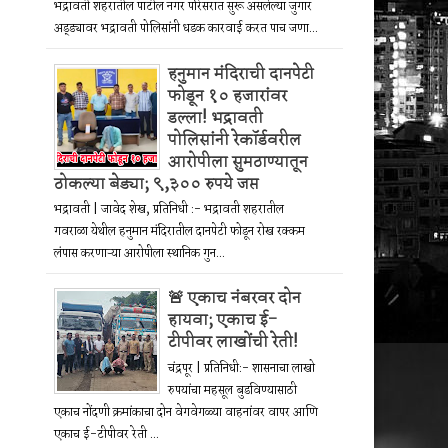
भद्रावती शहरातील पाटील नगर परिसरात सुरू असलेल्या जुगार
अड्ड्यावर भद्रावती पोलिसांनी धडक कारवाई करत पाच जणा...
हनुमान मंदिराची दानपेटी
फोडून १० हजारांवर
डल्ला! भद्रावती
पोलिसांनी रेकॉर्डवरील
आरोपीला सुमठाण्यातून
ठोकल्या बेड्या; ९,३०० रुपये जप्त
भद्रावती | जावेद शेख, प्रतिनिधी :- भद्रावती शहरातील
गवराळा येथील हनुमान मंदिरातील दानपेटी फोडून रोख रक्कम
लंपास करणाऱ्या आरोपीला स्थानिक गुन...
🚨 एकाच नंबरवर दोन
हायवा; एकाच ई-
टीपीवर लाखोंची रेती!
चंद्रपूर | प्रतिनिधी:- शासनाचा लाखो
रुपयांचा महसूल बुडविण्यासाठी
एकाच नोंदणी क्रमांकाचा दोन वेगवेगळ्या वाहनांवर वापर आणि
एकाच ई-टीपीवर रेती ...