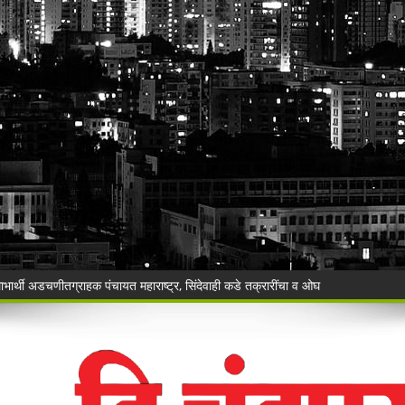
ाहनचालक ताब्यात, पालकांना समज देऊन वाहने सुपूर्द
ंची रेती!
िश्वास याचे वर गुन्हा दाखल.
ी बेकायदेशीर ऑनलाइन लॉटरीविरोधात पोलिसांना निवेदन
Vijay Deen celebrated in Warora