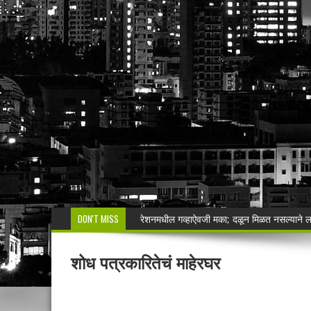
DON'T MISS
सिंदेवाही पोलिसांची धडक कारवाई; २५ अल्पवयीन व
🚨 एकाच नंबरवर दोन हायवा; एकाच ई-टीपीवर लाखो
शोध पत्रकारितेचं माहेरघर
शेगाव पोलीस यांचा गर्भपात प्रकरणातील बोगस डॉ. व
मनसेच्या तालुका अध्यक्षा कल्पना पोतर्लावार यांन
वरोरा येथे कारगिल विजयदीन साजरा Kargil 