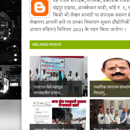
यह पोर्टल संपादक, मालिक, प्रकाशक राजेश 
चंद्रपुर टाइम्स, आक्केवार वाडी, वॉर्ड नं. १, 
किसी भी लेखन सामग्री पर संपादक सहमत 
लेखनपर आपत्ती हाने पर उनका निस्तारण सूचना प्रौद्योगिकी
आचार संहिता) विनियम 2021 के तहत किया जायेगा ।
RELATED POSTS
नवरगाव येथे महसूल
स्थानिक स्वराज्य संस्थांच
सप्ताहातील छत्रप...
निवडणु...
अम्मा चौक स्मारकाची पुरातत्त्व
जिवती तालुक्यातील १४ गा