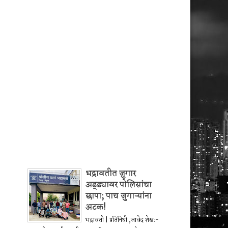
भद्रावतीत जुगार
अड्ड्यावर पोलिसांचा
छापा; पाच जुगाऱ्यांना
अटक!
भद्रावती | प्रतिनिधी ,जावेद शेख:-