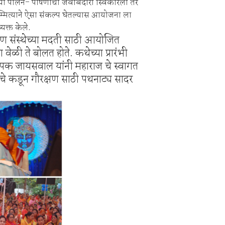
ायी च्या पालन- पोषणाची जवाबदारी स्विकारली तर
ार्थी अडचणीतग्राहक पंचायत महाराष्ट्र, सिंदेवाही कडे तक्रारींचा व ओघ
्मित्याने ऐसा संकल्प घेतल्यास आयोजना ला
यक्त केले.
्षण संस्थेच्या मदती साठी आयोजित
ी ते बोलत होते. कथेच्या प्रारंभी
दीपक जायसवाल यांनी महाराज चे स्वागत
ांचे कडून गौरक्षण साठी पथनाट्य सादर