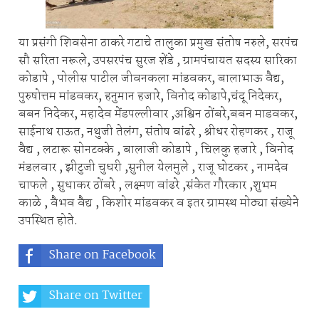
या प्रसंगी शिवसेना ठाकरे गटाचे तालुका प्रमुख संतोष नरुले, सरपंच
सौ सरिता नरूले, उपसरपंच सुरज शेंडे , ग्रामपंचायत सदस्य सारिका
कोडापे , पोलीस पाटील जीवनकला मांडवकर, बालाभाऊ वैद्य,
पुरुषोत्तम मांडवकर, हनुमान हजारे, विनोद कोडापे,चंदू निदेकर,
बबन निदेकर, महादेव मेंडपल्लीवार ,अश्विन ठोंबरे,बबन माडवकर,
साईनाथ राऊत, नथुजी तेलंग, संतोष वांढरे , श्रीधर रोहणकर , राजू
वैद्य , लटारू सोनटक्के , बालाजी कोडापे , चिलकु हजारे , विनोद
मंडलवार , झीटुजी चुधरी ,सुनील येलमुले , राजू घोटकर , नामदेव
चाफले , सुधाकर ठोंबरे , लक्ष्मण वांढरे ,संकेत गौरकार ,शुभम
काळे , वैभव वैद्य , किशोर मांडवकर व इतर ग्रामस्थ मोठ्या संख्येने
उपस्थित होते.
Share on Facebook
Share on Twitter