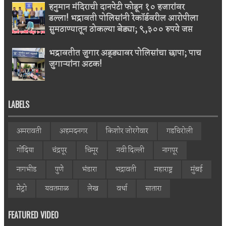
हनुमान मंदिराची दानपेटी फोडून १० हजारांवर
डल्ला! भद्रावती पोलिसांनी रेकॉर्डवरील आरोपीला
सुमठाण्यातून ठोकल्या बेड्या; ९,३०० रुपये जप्त
भद्रावतीत जुगार अड्ड्यावर पोलिसांचा छापा; पाच
जुगाऱ्यांना अटक!
LABELS
अमरावती
अहमदनगर
किशोर जोरगेवार
गडचिरोली
गोंदिया
चंद्रपूर
चिमूर
नवी दिल्ली
नागपूर
नागभीड
पुणे
भंडारा
भद्रावती
महाराष्ट्र
मुंबई
मेट्रो
यवतमाळ
लेख
वर्धा
सातारा
FEATURED VIDEO