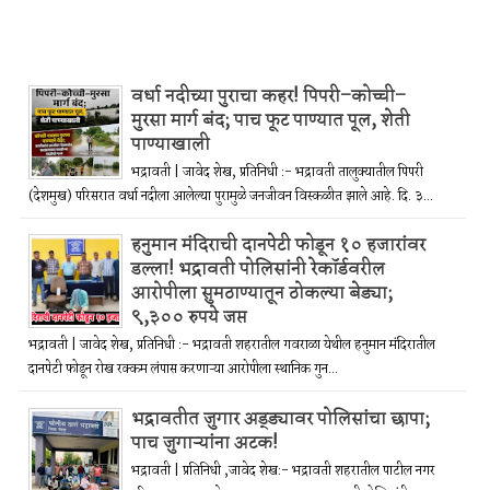
वर्धा नदीच्या पुराचा कहर! पिपरी–कोच्ची–
मुरसा मार्ग बंद; पाच फूट पाण्यात पूल, शेती
पाण्याखाली
भद्रावती | जावेद शेख, प्रतिनिधी :- भद्रावती तालुक्यातील पिपरी
(देशमुख) परिसरात वर्धा नदीला आलेल्या पुरामुळे जनजीवन विस्कळीत झाले आहे. दि. ३...
हनुमान मंदिराची दानपेटी फोडून १० हजारांवर
डल्ला! भद्रावती पोलिसांनी रेकॉर्डवरील
आरोपीला सुमठाण्यातून ठोकल्या बेड्या;
९,३०० रुपये जप्त
भद्रावती | जावेद शेख, प्रतिनिधी :- भद्रावती शहरातील गवराळा येथील हनुमान मंदिरातील
दानपेटी फोडून रोख रक्कम लंपास करणाऱ्या आरोपीला स्थानिक गुन...
भद्रावतीत जुगार अड्ड्यावर पोलिसांचा छापा;
पाच जुगाऱ्यांना अटक!
भद्रावती | प्रतिनिधी ,जावेद शेख:- भद्रावती शहरातील पाटील नगर