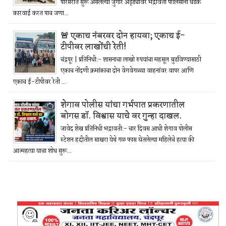
परिसरात सुरू असलेल्या जुगार अड्ड्यावर भद्रावती पोलिसांनी धडक
कारवाई करत पाच जणा...
🚨 एकाच नंबरवर दोन हायवा; एकाच ई-
टीपीवर लाखोंची रेती!
चंद्रपूर | प्रतिनिधी:- शासनाचा लाखो रुपयांचा महसूल बुडविण्यासाठी
एकाच नोंदणी क्रमांकाचा दोन वेगवेगळ्या वाहनांवर वापर आणि
एकाच ई-टीपीवर रेती ...
शेगाव पोलीस यांचा गर्भपात प्रकरणातील
बोगस डॉ. विश्वास याचे वर गुन्हा दाखल.
जावेद शेख प्रतिनिधी भद्रावती:- चार दिवस आधी शेगाव पोलीस
स्टेशन हद्दीतील साखरा येथे गळ फास घेतलेल्या महिलेचे हत्या की
आत्महत्या याचा शोध सुरू...