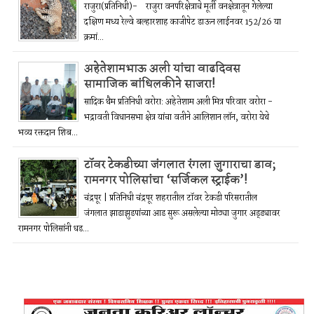
राजुरा(प्रतिनिधी)- राजुरा वनपरिक्षेत्राचे मूर्ती वनक्षेत्रातून गेलेल्या
दक्षिण मध्य रेल्वे बल्हारशाह काजीपेट डाऊन लाईनवर 152/26 या
क्रमां...
अहेतेशामभाऊ अली यांचा वाढदिवस
सामाजिक बांधिलकीने साजरा!
सादिक थैम प्रतिनिधी वरोरा: अहेतेशाम अली मित्र परिवार वरोरा -
भद्रावती विधानसभा क्षेत्र यांचा वतीने आलिशान लॉन, वरोरा येथे
भव्य रक्तदान शिब...
टॉवर टेकडीच्या जंगलात रंगला जुगाराचा डाव;
रामनगर पोलिसांचा ‘सर्जिकल स्ट्राईक’!
चंद्रपूर | प्रतिनिधी चंद्रपूर शहरातील टॉवर टेकडी परिसरातील
जंगलात झाडाझुडपांच्या आड सुरू असलेल्या मोठ्या जुगार अड्ड्यावर
रामनगर पोलिसांनी धड...