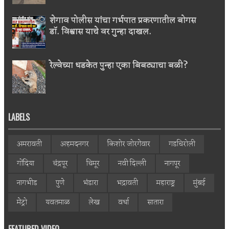
शेगाव पोलीस यांचा गर्भपात प्रकरणातील बोगस
डॉ. विश्वास याचे वर गुन्हा दाखल.
रेल्वेच्या धडकेत पुन्हा एका बिबट्याचा बळी?
LABELS
अमरावती
अहमदनगर
किशोर जोरगेवार
गडचिरोली
गोंदिया
चंद्रपूर
चिमूर
नवी दिल्ली
नागपूर
नागभीड
पुणे
भंडारा
भद्रावती
महाराष्ट्र
मुंबई
मेट्रो
यवतमाळ
लेख
वर्धा
सातारा