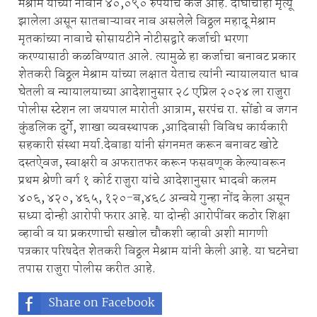
मेश्राम यांच्या नावाने ४०,०९० रुपयांचे कर्ज आहे. दोघांचाही मृत्यू
झालेला असून सातबाऱ्यावर नाव असलेले विठ्ठल महादू मेश्राम
मृतकांच्या नावाचे सोसायटीने नोटीसद्वारे कर्जाची भरणा
करण्यासाठी कळविण्यात आले. त्यामुळे हा कर्जाचा बनावट प्रकार
शेतकरी विठ्ठल मेश्राम यांच्या लक्षात येताच त्यांनी न्यायालयात धाव
घेतली व न्यायालयाच्या आदेशानुसार २८ एप्रिल २०२४ ला राजुरा
पोलीस स्टेशन ला जयपाल मारोती आत्राम, सरपंच रा. सोंडो व जगन
कुंडलिक दुर्गे, शाखा व्यवस्थापक ,आदिवासी विविध कार्यकारी
सहकारी संस्था मर्या.देवाडा यांनी संगनमत करून बनावट खोटे
दस्तऐवज, स्वाक्षरी व अफरातफर करून फसवणूक केल्यावरून
प्रथम श्रेणी वर्ग १ कोर्ट राजुरा यांचे आदेशानुसार भादवी कलम
४०६, ४२०, ४६५, १२०-ब,४६८ अन्वये गुन्हा नोंद केला असून
सध्या दोन्ही आरोपी फरार आहे. या दोन्ही आरोपींवर कठोर शिक्षा
व्हावी व या प्रकरणाची सखोल चौकशी व्हावी अशी मागणी
पत्रकार परिषदेत शेतकरी विठ्ठल मेश्राम यांनी केली आहे. या घटनेचा
तपास राजुरा पोलीस करीत आहे.
Share on Facebook