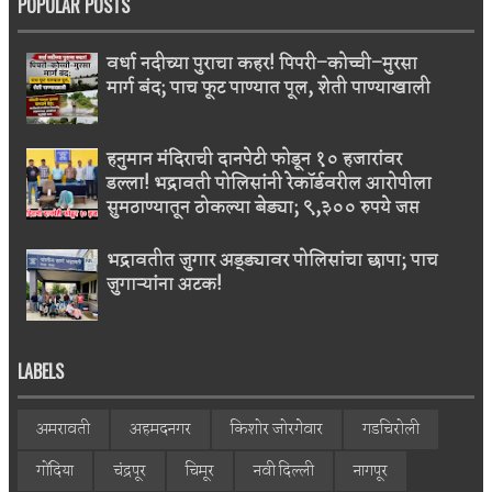
POPULAR POSTS
वर्धा नदीच्या पुराचा कहर! पिपरी–कोच्ची–मुरसा
मार्ग बंद; पाच फूट पाण्यात पूल, शेती पाण्याखाली
हनुमान मंदिराची दानपेटी फोडून १० हजारांवर
डल्ला! भद्रावती पोलिसांनी रेकॉर्डवरील आरोपीला
सुमठाण्यातून ठोकल्या बेड्या; ९,३०० रुपये जप्त
भद्रावतीत जुगार अड्ड्यावर पोलिसांचा छापा; पाच
जुगाऱ्यांना अटक!
LABELS
अमरावती
अहमदनगर
किशोर जोरगेवार
गडचिरोली
गोंदिया
चंद्रपूर
चिमूर
नवी दिल्ली
नागपूर