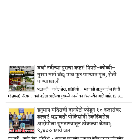
वर्धा नदीच्या पुराचा कहर! पिपरी–कोच्ची–
मुरसा मार्ग बंद; पाच फूट पाण्यात पूल, शेती
पाण्याखाली
भद्रावती | जावेद शेख, प्रतिनिधी :- भद्रावती तालुक्यातील पिपरी
(देशमुख) परिसरात वर्धा नदीला आलेल्या पुरामुळे जनजीवन विस्कळीत झाले आहे. दि. ३...
हनुमान मंदिराची दानपेटी फोडून १० हजारांवर
डल्ला! भद्रावती पोलिसांनी रेकॉर्डवरील
आरोपीला सुमठाण्यातून ठोकल्या बेड्या;
९,३०० रुपये जप्त
भद्रावती | जावेद शेख, प्रतिनिधी :- भद्रावती शहरातील गवराळा येथील हनुमान मंदिरातील