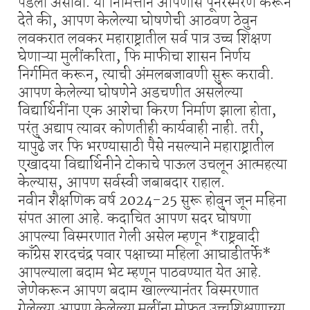
पडला असावा. या निमित्ताने आपणास पूनरस्मरण करून
देते की, आपण केलेल्या घोषणेची आठवण ठेवुन
लवकरात लवकर महाराष्ट्रातील सर्व पात्र उच्च शिक्षण
घेणाऱ्या मुलींकरिता, फि माफीचा शासन निर्णय
निर्गमित करून, त्याची अंमलबजावणी सुरू करावी.
आपण केलेल्या घोषणेने अडचणीत असलेल्या
विद्यार्थिनींना एक आशेचा किरण निर्माण झाला होता,
परंतु अद्याप त्यावर कोणतीही कार्यवाही नाही. तरी,
यापुढे जर फि भरण्यासाठी पैसे नसल्याने महाराष्ट्रातील
एखादया विद्यार्थिनीने टोकाचे पाऊल उचलून आत्महत्या
केल्यास, आपण सर्वस्वी जबाबदार राहाल.
नवीन शैक्षणिक वर्ष 2024-25 सुरू होवुन जून महिना
संपत आला आहे. कदाचित आपण सदर घोषणा
आपल्या विस्मरणात गेली असेल म्हणून *राष्ट्रवादी
काँग्रेस शरदचंद्र पवार पक्षाच्या महिला आघाडीतर्फे*
आपल्याला बदाम भेट म्हणून पाठवण्यात येत आहे.
जेणेकरून आपण बदाम खाल्ल्यानंतर विस्मरणात
गेलेल्या आपण केलेल्या मुलींना मोफत उच्चशिक्षणाच्या