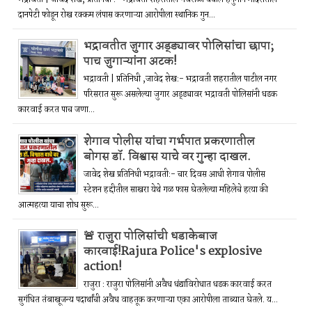
दानपेटी फोडून रोख रक्कम लंपास करणाऱ्या आरोपीला स्थानिक गुन...
भद्रावतीत जुगार अड्ड्यावर पोलिसांचा छापा;
पाच जुगाऱ्यांना अटक!
भद्रावती | प्रतिनिधी ,जावेद शेख:- भद्रावती शहरातील पाटील नगर
परिसरात सुरू असलेल्या जुगार अड्ड्यावर भद्रावती पोलिसांनी धडक
कारवाई करत पाच जणा...
शेगाव पोलीस यांचा गर्भपात प्रकरणातील
बोगस डॉ. विश्वास याचे वर गुन्हा दाखल.
जावेद शेख प्रतिनिधी भद्रावती:- चार दिवस आधी शेगाव पोलीस
स्टेशन हद्दीतील साखरा येथे गळ फास घेतलेल्या महिलेचे हत्या की
आत्महत्या याचा शोध सुरू...
🚨 राजुरा पोलिसांची धडाकेबाज
कारवाई!Rajura Police's explosive
action!
राजुरा : राजुरा पोलिसांनी अवैध धंद्यांविरोधात धडक कारवाई करत
सुगंधित तंबाखूजन्य पदार्थांची अवैध वाहतूक करणाऱ्या एका आरोपीला ताब्यात घेतले. य...