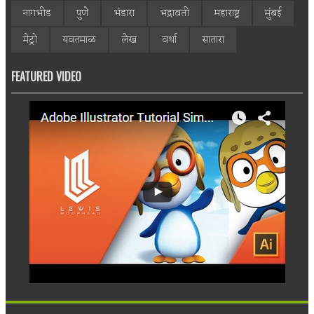
नागभीड
पुणे
भंडारा
भद्रावती
महाराष्ट्र
मुंबई
मेट्रो
यवतमाळ
लेख
वर्धा
सातारा
FEATURED VIDEO