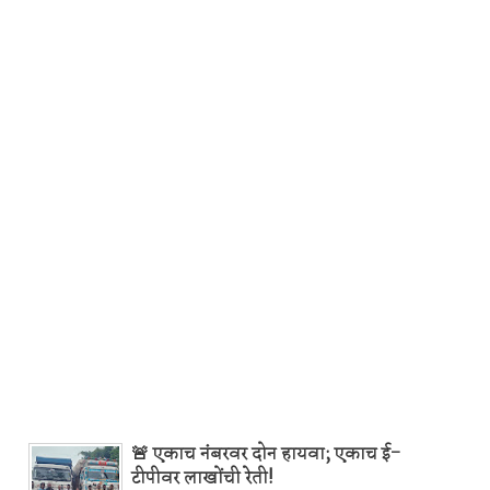
🚨 एकाच नंबरवर दोन हायवा; एकाच ई-
टीपीवर लाखोंची रेती!