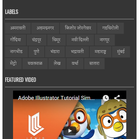
LABELS
अमरावती
अहमदनगर
किशोर जोरगेवार
गडचिरोली
गोंदिया
चंद्रपूर
चिमूर
नवी दिल्ली
नागपूर
नागभीड
पुणे
भंडारा
भद्रावती
महाराष्ट्र
मुंबई
मेट्रो
यवतमाळ
लेख
वर्धा
सातारा
FEATURED VIDEO