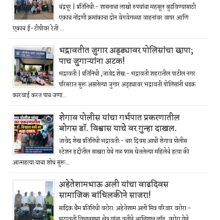
चंद्रपूर | प्रतिनिधी:- शासनाचा लाखो रुपयांचा महसूल बुडविण्यासाठी
एकाच नोंदणी क्रमांकाचा दोन वेगवेगळ्या वाहनांवर वापर आणि
एकाच ई-टीपीवर रेती ...
भद्रावतीत जुगार अड्ड्यावर पोलिसांचा छापा;
पाच जुगाऱ्यांना अटक!
भद्रावती | प्रतिनिधी ,जावेद शेख:- भद्रावती शहरातील पाटील नगर
परिसरात सुरू असलेल्या जुगार अड्ड्यावर भद्रावती पोलिसांनी धडक
कारवाई करत पाच जणा...
शेगाव पोलीस यांचा गर्भपात प्रकरणातील
बोगस डॉ. विश्वास याचे वर गुन्हा दाखल.
जावेद शेख प्रतिनिधी भद्रावती:- चार दिवस आधी शेगाव पोलीस
स्टेशन हद्दीतील साखरा येथे गळ फास घेतलेल्या महिलेचे हत्या की
आत्महत्या याचा शोध सुरू...
अहेतेशामभाऊ अली यांचा वाढदिवस
सामाजिक बांधिलकीने साजरा!
सादिक थैम प्रतिनिधी वरोरा: अहेतेशाम अली मित्र परिवार वरोरा -
भद्रावती विधानसभा क्षेत्र यांचा वतीने आलिशान लॉन, वरोरा येथे