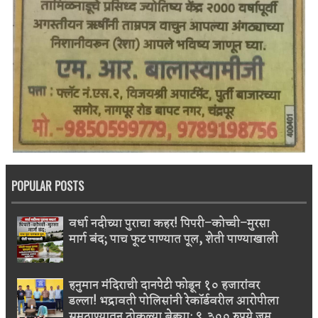
POPULAR POSTS
वर्धा नदीच्या पुराचा कहर! पिपरी–कोच्ची–मुरसा
मार्ग बंद; पाच फूट पाण्यात पूल, शेती पाण्याखाली
हनुमान मंदिराची दानपेटी फोडून १० हजारांवर
डल्ला! भद्रावती पोलिसांनी रेकॉर्डवरील आरोपीला
सुमठाण्यातून ठोकल्या बेड्या; ९,३०० रुपये जप्त