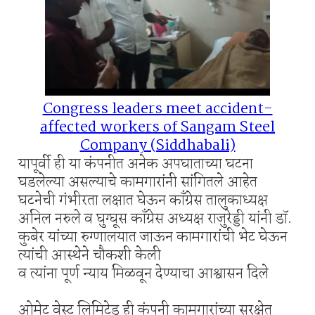
Congress leaders meet accident-
affected workers of Sangam Steel
Company (Siddhabali)
यापूर्वी ही या कंपनीत अनेक अपघाताच्या घटना
घडलेल्या असल्याचे कामगारांनी सांगितले आहेत
घटनेची गंभीरता लक्षात घेऊन काँग्रेस तालुकाध्यक्ष
अनिल नरुले व घुग्घूस काँग्रेस अध्यक्ष राजुरेड्डी यांनी डॉ.
कुबेर यांच्या रुग्णालयात जाऊन कामगारांची भेट घेऊन
त्यांची आस्थेने चौकशी केली
व त्यांना पूर्ण न्याय मिळवून देण्याचा आश्वासन दिले
ओमेट वेस्ट लिमिटेड ही कंपनी कामगारांच्या सुरक्षेत