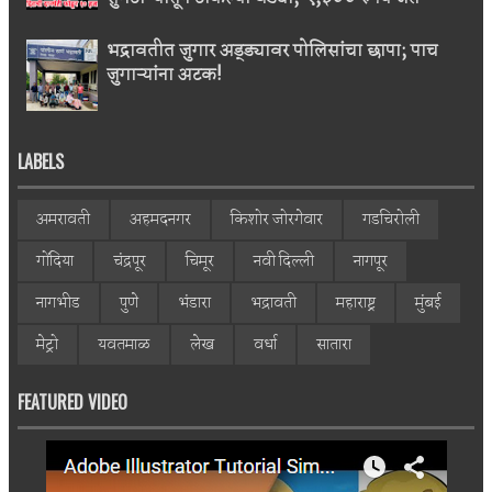
भद्रावतीत जुगार अड्ड्यावर पोलिसांचा छापा; पाच
जुगाऱ्यांना अटक!
LABELS
अमरावती
अहमदनगर
किशोर जोरगेवार
गडचिरोली
गोंदिया
चंद्रपूर
चिमूर
नवी दिल्ली
नागपूर
नागभीड
पुणे
भंडारा
भद्रावती
महाराष्ट्र
मुंबई
मेट्रो
यवतमाळ
लेख
वर्धा
सातारा
FEATURED VIDEO