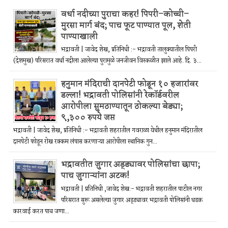
वर्धा नदीच्या पुराचा कहर! पिपरी–कोच्ची–
मुरसा मार्ग बंद; पाच फूट पाण्यात पूल, शेती
पाण्याखाली
भद्रावती | जावेद शेख, प्रतिनिधी :- भद्रावती तालुक्यातील पिपरी
(देशमुख) परिसरात वर्धा नदीला आलेल्या पुरामुळे जनजीवन विस्कळीत झाले आहे. दि. ३...
हनुमान मंदिराची दानपेटी फोडून १० हजारांवर
डल्ला! भद्रावती पोलिसांनी रेकॉर्डवरील
आरोपीला सुमठाण्यातून ठोकल्या बेड्या;
९,३०० रुपये जप्त
भद्रावती | जावेद शेख, प्रतिनिधी :- भद्रावती शहरातील गवराळा येथील हनुमान मंदिरातील
दानपेटी फोडून रोख रक्कम लंपास करणाऱ्या आरोपीला स्थानिक गुन...
भद्रावतीत जुगार अड्ड्यावर पोलिसांचा छापा;
पाच जुगाऱ्यांना अटक!
भद्रावती | प्रतिनिधी ,जावेद शेख:- भद्रावती शहरातील पाटील नगर
परिसरात सुरू असलेल्या जुगार अड्ड्यावर भद्रावती पोलिसांनी धडक
कारवाई करत पाच जणा...