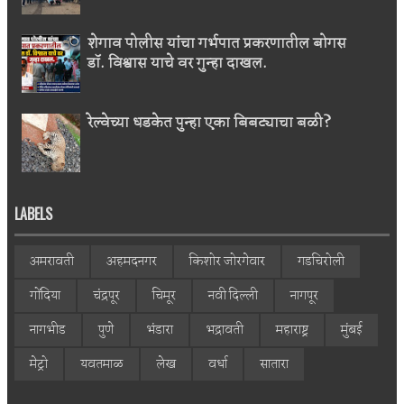
शेगाव पोलीस यांचा गर्भपात प्रकरणातील बोगस
डॉ. विश्वास याचे वर गुन्हा दाखल.
रेल्वेच्या धडकेत पुन्हा एका बिबट्याचा बळी?
LABELS
अमरावती
अहमदनगर
किशोर जोरगेवार
गडचिरोली
गोंदिया
चंद्रपूर
चिमूर
नवी दिल्ली
नागपूर
नागभीड
पुणे
भंडारा
भद्रावती
महाराष्ट्र
मुंबई
मेट्रो
यवतमाळ
लेख
वर्धा
सातारा