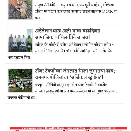
राजुरा(प्रतिनिधी)- राजुरा वनपरिक्षेत्राचे मूर्ती वनक्षेत्रातून गेलेल्या
दक्षिण मध्य रेल्वे बल्हारशाह काजीपेट डाऊन लाईनवर 152/26 या
क्रमां...
अहेतेशामभाऊ अली यांचा वाढदिवस
सामाजिक बांधिलकीने साजरा!
सादिक थैम प्रतिनिधी वरोरा: अहेतेशाम अली मित्र परिवार वरोरा -
भद्रावती विधानसभा क्षेत्र यांचा वतीने आलिशान लॉन, वरोरा येथे
भव्य रक्तदान शिब...
टॉवर टेकडीच्या जंगलात रंगला जुगाराचा डाव;
रामनगर पोलिसांचा ‘सर्जिकल स्ट्राईक’!
चंद्रपूर | प्रतिनिधी चंद्रपूर शहरातील टॉवर टेकडी परिसरातील
जंगलात झाडाझुडपांच्या आड सुरू असलेल्या मोठ्या जुगार अड्ड्यावर
रामनगर पोलिसांनी धड...