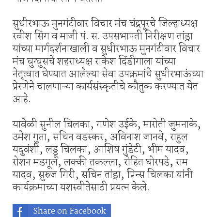
सुधीरभाऊ मुनगंटीवार विचार मंच चंद्रपूरचे जिल्हाध्यक्ष
रवीश सिंग व माजी पं. स. उपसभापती निरीक्षण तांड्रा
यांच्या मार्गदर्शनाखाली व सुधीरभाऊ मुनगंटीवार विचार
मंच घुग्घुसचे शहराध्यक्ष राकेश दिंडीगाला यांच्या
नेतृत्वात घेण्यात आलेल्या सेवा उपक्रमांचे सुधीरभाऊंच्या
प्रेरणेने चालणाऱ्या कार्यसंस्कृतीचे कौतुक करण्यात येत
आहे.
यावेळी सुनील चिलका, गणेश उईके, मारोती जुमनाके,
उमेश गुप्ता, सचिन वडस्कर, अविनाश जानवे, राहुल
यदुवंशी, लड्डू चिलका, आशिष गुंडेटी, भीम यादव,
रोशन मडगूल, लक्की तकल्ला, रोहित घोरपडे, राम
यादव, सुरुज गिरी, सचिन तांड्रा, प्रिन्स चिलका यांनी
कार्यक्रमाच्या यशस्वीतेसाठी प्रयत्न केले.
Share on Facebook