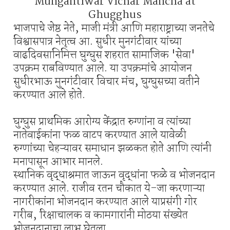
Mungantiwar Vichar Mancha at
Ghugghus
भाजपाचे जेष्ठ नेते, माजी मंत्री आणि महाराष्ट्राच्या जनतेचे
विश्वासपात्र नेतृत्व आ. सुधीर मुनगंटीवार यांच्या
वाढदिवसानिमित्त घुग्घुस शहरात सामाजिक 'सेवा'
उपक्रम राबविण्यात आले. या उपक्रमांचे आयोजन
सुधीरभाऊ मुनगंटीवार विचार मंच, घुग्घुसच्या वतीने
करण्यात आले होते.
घुग्घुस प्राथमिक आरोग्य केंद्रात रुग्णांना व त्यांच्या
नातेवाईकांना फळ वाटप करण्यात आले यावेळी
रुग्णांच्या चेहऱ्यावर समाधान झळकत होते आणि त्यांनी
मनापासून आभार मानले.
स्थानिक वृद्धाश्रमात जाऊन वृद्धांना फळे व भोजनदान
करण्यात आले. राजीव रतन चौकात ये-जा करणाऱ्या
नागरीकांना भोजनदान करण्यात आले याप्रसंगी गोर
गरीब, रिक्षाचालक व कामगारांनी मोठया संख्येत
भोजनदानाचा लाभ घेतला.