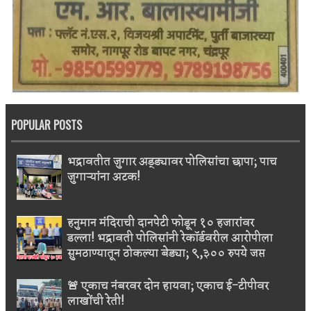
POPULAR POSTS
भद्रावतीत जुगार अड्ड्यावर पोलिसांचा छापा; पाच
जुगाऱ्यांना अटक!
हनुमान मंदिराची दानपेटी फोडून १० हजारांवर
डल्ला! भद्रावती पोलिसांनी रेकॉर्डवरील आरोपीला
सुमठाण्यातून ठोकल्या बेड्या; ९,३०० रुपये जप्त
🚨 एकाच नंबरवर दोन हायवा; एकाच ई-टीपीवर
लाखोंची रेती!