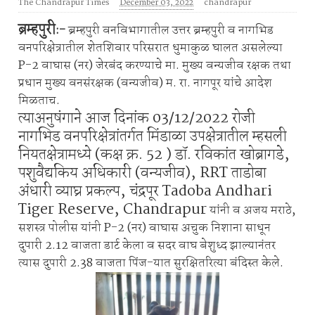
The Chandrapur Times
December 03, 2022
chandrapur
ब्रम्हपुरी
:-
ब्रम्हपुरी वनविभागातील उत्तर ब्रम्हपुरी व नागभिड
वनपरिक्षेत्रातील शेतशिवार परिसरात धुमाकुळ घालत असलेल्या
P-2 वाघास (नर) जेरबंद करण्याचे मा. मुख्य वन्यजीव रक्षक तथा
प्रधान मुख्य वनसंरक्षक (वन्यजीव) म. रा. नागपूर यांचे आदेश
मिळताच.
त्याअनुषंगाने आज दिनांक 03/12/2022 रोजी
नागभिड वनपरिक्षेत्रांतर्गत मिंडाळा उपक्षेत्रातील म्हसली
नियतक्षेत्रामध्ये (कक्ष क्र. 52 ) डॉ. रविकांत खोब्रागडे,
पशुवैद्यकिय अधिकारी (वन्यजीव), RRT ताडोबा
अंधारी व्याघ्र प्रकल्प, चंद्रपूर Tadoba Andhari
Tiger Reserve, Chandrapur
यांनी व अजय मराठे,
सशस्त्र पोलीस यांनी P-2 (नर) वाघास अचुक निशाना साधून
दुपारी 2.12 वाजता डार्ट केला व सदर वाघ बेशुध्द झाल्यानंतर
त्यास दुपारी 2.38 वाजता पिंज-यात सुरक्षितरित्या बंदिस्त केले.