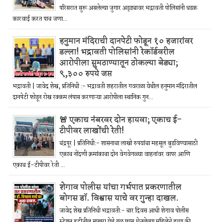
परिसरात सुरू असलेल्या जुगार अड्ड्यावर भद्रावती पोलिसांनी धडक
कारवाई करत पाच जणा...
हनुमान मंदिराची दानपेटी फोडून १० हजारांवर
डल्ला! भद्रावती पोलिसांनी रेकॉर्डवरील
आरोपीला सुमठाण्यातून ठोकल्या बेड्या;
९,३०० रुपये जप्त
भद्रावती | जावेद शेख, प्रतिनिधी :- भद्रावती शहरातील गवराळा येथील हनुमान मंदिरातील
दानपेटी फोडून रोख रक्कम लंपास करणाऱ्या आरोपीला स्थानिक गुन...
🚨 एकाच नंबरवर दोन हायवा; एकाच ई-
टीपीवर लाखोंची रेती!
चंद्रपूर | प्रतिनिधी:- शासनाचा लाखो रुपयांचा महसूल बुडविण्यासाठी
एकाच नोंदणी क्रमांकाचा दोन वेगवेगळ्या वाहनांवर वापर आणि
एकाच ई-टीपीवर रेती ...
शेगाव पोलीस यांचा गर्भपात प्रकरणातील
बोगस डॉ. विश्वास याचे वर गुन्हा दाखल.
जावेद शेख प्रतिनिधी भद्रावती:- चार दिवस आधी शेगाव पोलीस
स्टेशन हद्दीतील साखरा येथे गळ फास घेतलेल्या महिलेचे हत्या की