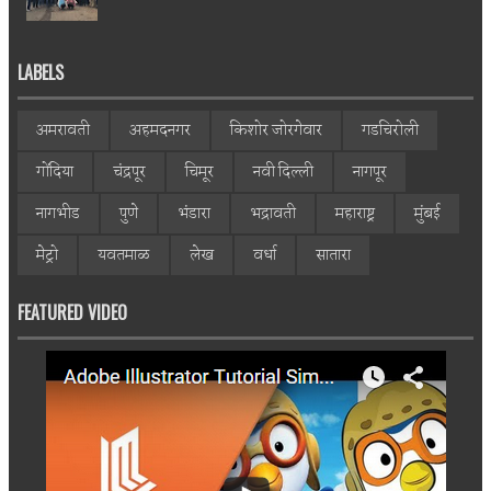
LABELS
अमरावती
अहमदनगर
किशोर जोरगेवार
गडचिरोली
गोंदिया
चंद्रपूर
चिमूर
नवी दिल्ली
नागपूर
नागभीड
पुणे
भंडारा
भद्रावती
महाराष्ट्र
मुंबई
मेट्रो
यवतमाळ
लेख
वर्धा
सातारा
FEATURED VIDEO