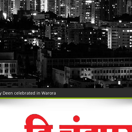
 ३५ गोवंशांची सुटका; २२.३५ लाखांचा मुद्देमाल जप्त
ंचा वृक्षसंवर्धनाचा प्रेरणादायी संकल्प
ुगाऱ्यांना अटक!
a Police's explosive action!
! भद्रावती पोलिसांनी रेकॉर्डवरील आरोपीला सुमठाण्यातून ठोकल्या बेड्या; ९,३००