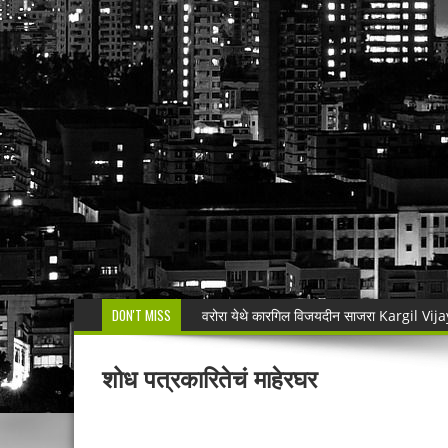
DON'T MISS
🚨 धडाकेबाज कारवाई! LCBच्या थरारक पाठलागानंतर
वाढदिवसाचा आनंद हिरवाईला अर्पण; रुपेश कुतरमारे या
शोध पत्रकारितेचं माहेरघर
भद्रावतीत जुगार अड्ड्यावर पोलिसांचा छापा; पाच ज
🚨 राजुरा पोलिसांची धडाकेबाज कारवाई!Rajur
हनुमान मंदिराची दानपेटी फोडून १० हजारांवर डल्ला