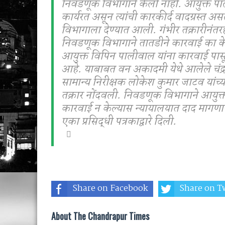
निवडणूक विभागाने केली नाही. आयुक्त पाली
कार्यरत असून त्यांची कारकीर्द वादग्रस्त 
विभागाला देण्यात आली. गंभीर तक्रारीनंतरह
निवडणूक विभागाने तातडीने कारवाई का क
आयुक्त विपिन पालीवाल यांना कारवाई पासून
आहे. याबाबत वन अकादमी येथे आलेले चंद्रप
सामान्य निरीक्षक लोकेश कुमार जाटव यांच्य
तक्रार नोंदवली. निवडणूक विभागाने आयुक्
कारवाई न केल्यास न्यायालयात दाद मागणार 
एका प्रसिद्धी पत्रकाद्वारे दिली.
Share on Facebook
Share on Tw
About The Chandrapur Times