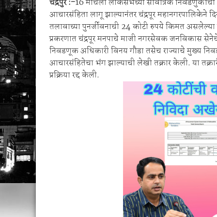
चंद्रपुर :-
16 मार्चला लोकसभेच्या सार्वत्रिक निवडणुकीच
मनसेच्या तालुका अध्यक्षा कल्पना पोतर्लावार यांन
आचारसंहिता लागू झाल्यानंतर चंद्रपूर महानगरपालिकेने द
वरोरा येथे कारगिल विजयदीन साजरा Kargil 
तलावाच्या पुनर्जीवनाची 24 कोटी रुपये किमत असलेल्या 
प्रकरणात चंद्रपूर मनपाचे माजी नगरसेवक जनविकास सेनेचे स
निवडणूक अधिकारी विनय गौडा तसेच राज्याचे मुख्य निव
आचारसंहितेचा भंग झाल्याची लेखी तक्रार केली. या तक्रारी
प्रक्रिया रद्द केली.