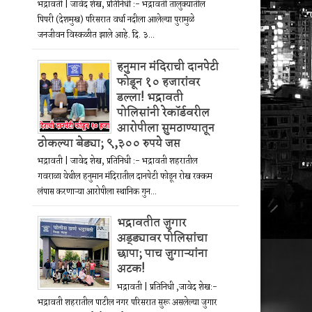
भद्रावती | जावेद शेख, प्रतिनिधी :- भद्रावती तालुक्यातील
पिपरी (देशमुख) परिसरात वर्धा नदीला आलेल्या पुरामुळे
जनजीवन विस्कळीत झाले आहे. दि. ३...
हनुमान मंदिराची दानपेटी
फोडून १० हजारांवर
डल्ला! भद्रावती
पोलिसांनी रेकॉर्डवरील
आरोपीला सुमठाण्यातून
ठोकल्या बेड्या; ९,३०० रुपये जप्त
भद्रावती | जावेद शेख, प्रतिनिधी :- भद्रावती शहरातील
गवराळा येथील हनुमान मंदिरातील दानपेटी फोडून रोख रक्कम
लंपास करणाऱ्या आरोपीला स्थानिक गुन...
भद्रावतीत जुगार
अड्ड्यावर पोलिसांचा
छापा; पाच जुगाऱ्यांना
अटक!
भद्रावती | प्रतिनिधी ,जावेद शेख:-
भद्रावती शहरातील पाटील नगर परिसरात सुरू असलेल्या जुगार