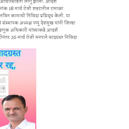
ी आचारसंहिता लागू झाली. आदर्श
ी बेकायदेशीर ऑनलाइन लॉटरीविरोधात पोलिसांना निवेदन
िनांक 18 मार्च रोजी शहरातील रामाळा
Vijay Deen celebrated in Warora
नविन कामाची निविदा प्रसिद्ध केली. या
ंस्थापक अध्यक्ष पप्पू देशमुख यांनी जिल्हा
डणूक अधिकारी यांच्याकडे आदर्श
नंतर 26 मार्च रोजी मनपाने वादग्रस्त निविदा