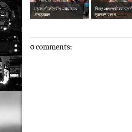
महाकाली कॉलरीत अवैध दारू
चिमूर आगाराची बस पलट
अड्ड्यावर ...
झाल्याने एक ठ...
0 comments: