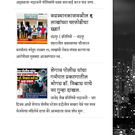
अड्ड्यावर भद्रावती पोलिसांनी धडक कारवाई करत पाच जणा...
बसस्थानकाजवळील ₹६
लाखांच्या घरफोडीचा
छडा!
चंद्रपूर | प्रतिनिधी :- चंद्रपूर
शहरातील बसस्थानक परिसरात
कार्यालय फोडून तब्बल ₹६ लाखांची रोकड लंपास करणाऱ्या
आरोपीच्या मुसक्या आवळण्यात स्थ...
शेगाव पोलीस यांचा
गर्भपात प्रकरणातील
बोगस डॉ. विश्वास याचे
वर गुन्हा दाखल.
जावेद शेख प्रतिनिधी भद्रावती:- चार
दिवस आधी शेगाव पोलीस स्टेशन हद्दीतील साखरा येथे गळ फास
घेतलेल्या महिलेचे हत्या की आत्महत्या याचा शोध सुरू...